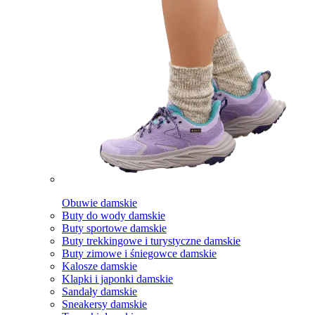
Obuwie damskie
Buty do wody damskie
Buty sportowe damskie
Buty trekkingowe i turystyczne damskie
Buty zimowe i śniegowce damskie
Kalosze damskie
Klapki i japonki damskie
Sandały damskie
Sneakersy damskie