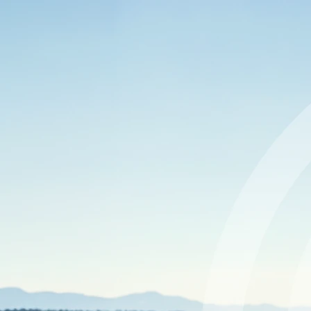
Sportano.pl - Dbamy o Twoją prywatność
Chcemy świadczyć usługi na najwyższym sportowym poziomie. W
tym celu wykorzystujemy pliki cookies oraz mobilne identyfikatory
reklamowe, które zapewniają właściwe funkcjonowanie serwisu, a
po uzyskaniu Twojej zgody – również w celach analitycznych oraz
personalizacji reklam, tj. wyświetlania spersonalizowanych treści i
reklam dopasowanych do Twoich zainteresowań oraz mierzenia ich
skuteczności. Pliki cookies i mobilne identyfikatory reklamowe
mogą być wykorzystywane zarówno do spersonalizowanych, jak i
niespersonalizowanych działań reklamowych - w zależności od
wyrażonych przez Ciebie zgód. Jeśli klikniesz "Zaakceptuj
wszystko", wyrazisz zgodę na przetwarzanie przez
SPORTANO.COM Sp. z o.o. oraz jej Zaufanych Partnerów
Twoich danych osobowych, w tym na personalizację reklam
wyświetlanych w serwisie i poza nim. Jeśli nie chcesz wyrażać
zgody, chcesz ograniczyć jej zakres lub wycofać zgodę już
udzieloną, przejdź do "Ustawień". W zakresie, w jakim pliki
cookies będą zawierały Twoje dane osobowe, podstawą ich
przetwarzania będzie uzasadniony interes administratora polegający
na zapewnieniu wysokiego poziomu świadczenia usług oraz działań
marketingowych administratora i jego Zaufanych Partnerów.
Administratorem Twoich danych osobowych jest Sportano.com Sp.
z o.o. Kontakt:
rodo@sportano.pl
. Więcej informacji znajdziesz w