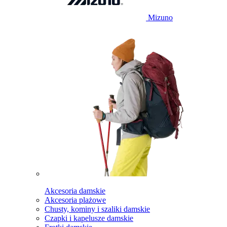
Mizuno
Akcesoria damskie
Akcesoria plażowe
Chusty, kominy i szaliki damskie
Czapki i kapelusze damskie