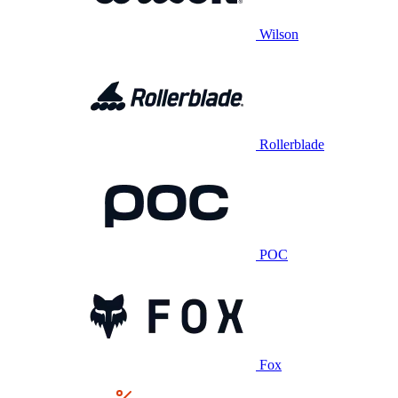
Wilson
Rollerblade
POC
Fox