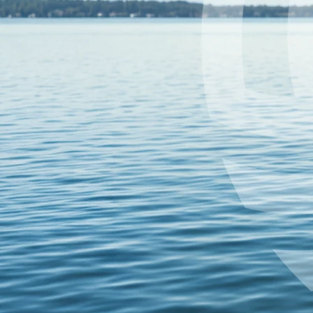
naszej
Polityka prywatności i cookies - Sportano.pl
.
Zaakceptuj wszystko
Ustawienia
Ustawienia
Gdy odwiedzasz stronę internetową lub korzystasz z aplikacji,
informacje mogą być pobierane lub zapisywane (np. za
pośrednictwem przeglądarki). Ponieważ chcemy pozostawić Ci
decyzję o sposobie korzystania z naszych usług, możesz sam(a)
kontrolować korzystanie z niektórych rodzajów plików cookie lub
podobnych technologii. Kliknij na poszczególne nagłówki kategorii,
aby dowiedzieć się więcej i zmienić swoje ustawienia. Jeśli
odrzucisz niektóre pliki cookie lub podobne technologie, może to
spowodować wyświetlenie mniej istotnych treści lub niedostępność
niektórych funkcji naszych usług.
Rozwiń opis
Zwiń opis
Więcej informacji
Potwierdź wybór
Zaakceptuj wszystko
Wróć do ustawień
Pobierz aplikację na telefon i odbierz 40 zł rabatu!
Wyszukaj po produkcie, kategorii lub marce
Dostawa od 0 zł
30 dni na zwrot