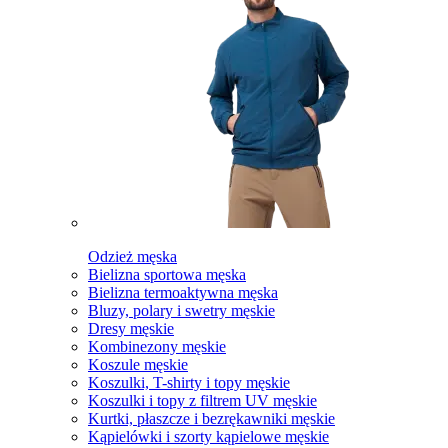
Odzież męska
Bielizna sportowa męska
Bielizna termoaktywna męska
Bluzy, polary i swetry męskie
Dresy męskie
Kombinezony męskie
Koszule męskie
Koszulki, T-shirty i topy męskie
Koszulki i topy z filtrem UV męskie
Kurtki, płaszcze i bezrękawniki męskie
Kąpielówki i szorty kąpielowe męskie