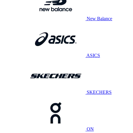
New Balance
ASICS
SKECHERS
ON