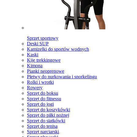
Sprzęt sportowy
Deski SUP
Kamizelki do sportów wodnych
Kaski
Kije trekkingowe
Kimona
Pianki neoprenowe
Płetwy do nurkowania i snorkelingu
Rolki i wrotki
Rowery
Sprzęt do boksu
Sprzęt do fitnessu
Sprzęt do jogi
Sprzęt do koszykówki
Sprzęt do piłki nożnej
Sprzęt do siatkówki
Sprzęt do tenisa
Sprzęt narciarski