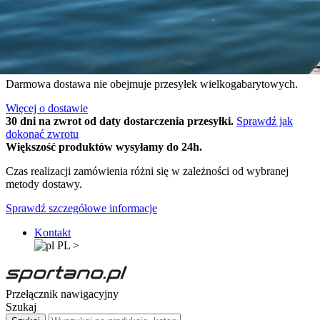
Wysyłka w 24h
Sportano Club
4.9
Opineo
Darmowa dostawa dla zamówień o wartości powyżej 299 zł.
Darmowa dostawa nie obejmuje przesyłek wielkogabarytowych.
Więcej o dostawie
30 dni na zwrot od daty dostarczenia przesyłki.
Sprawdź jak
dokonać zwrotu
Większość produktów wysyłamy do 24h.
Czas realizacji zamówienia różni się w zależności od wybranej
metody dostawy.
Sprawdź szczegółowe informacje
Kontakt
PL
>
Przełącznik nawigacyjny
Szukaj