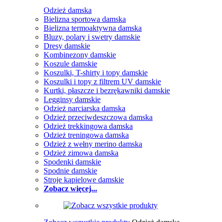
Odzież damska
Bielizna sportowa damska
Bielizna termoaktywna damska
Bluzy, polary i swetry damskie
Dresy damskie
Kombinezony damskie
Koszule damskie
Koszulki, T-shirty i topy damskie
Koszulki i topy z filtrem UV damskie
Kurtki, płaszcze i bezrękawniki damskie
Legginsy damskie
Odzież narciarska damska
Odzież przeciwdeszczowa damska
Odzież trekkingowa damska
Odzież treningowa damska
Odzież z wełny merino damska
Odzież zimowa damska
Spodenki damskie
Spodnie damskie
Stroje kąpielowe damskie
Zobacz więcej...