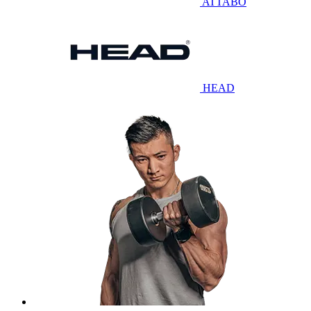
ATTABO
HEAD