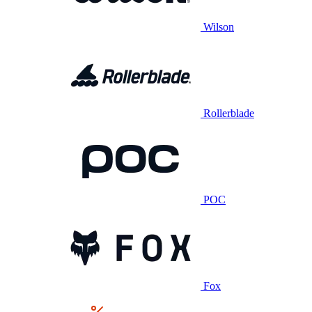
Wilson
Rollerblade
POC
Fox