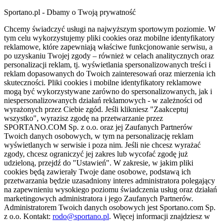
Sportano.pl - Dbamy o Twoją prywatność
Chcemy świadczyć usługi na najwyższym sportowym poziomie. W
tym celu wykorzystujemy pliki cookies oraz mobilne identyfikatory
reklamowe, które zapewniają właściwe funkcjonowanie serwisu, a
po uzyskaniu Twojej zgody – również w celach analitycznych oraz
personalizacji reklam, tj. wyświetlania spersonalizowanych treści i
reklam dopasowanych do Twoich zainteresowań oraz mierzenia ich
skuteczności. Pliki cookies i mobilne identyfikatory reklamowe
mogą być wykorzystywane zarówno do spersonalizowanych, jak i
niespersonalizowanych działań reklamowych - w zależności od
wyrażonych przez Ciebie zgód. Jeśli klikniesz "Zaakceptuj
wszystko", wyrazisz zgodę na przetwarzanie przez
SPORTANO.COM Sp. z o.o. oraz jej Zaufanych Partnerów
Twoich danych osobowych, w tym na personalizację reklam
wyświetlanych w serwisie i poza nim. Jeśli nie chcesz wyrażać
zgody, chcesz ograniczyć jej zakres lub wycofać zgodę już
udzieloną, przejdź do "Ustawień". W zakresie, w jakim pliki
cookies będą zawierały Twoje dane osobowe, podstawą ich
przetwarzania będzie uzasadniony interes administratora polegający
na zapewnieniu wysokiego poziomu świadczenia usług oraz działań
marketingowych administratora i jego Zaufanych Partnerów.
Administratorem Twoich danych osobowych jest Sportano.com Sp.
z o.o. Kontakt:
rodo@sportano.pl
. Więcej informacji znajdziesz w