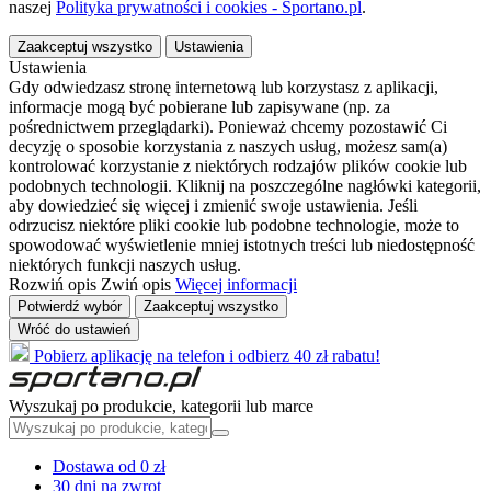
naszej
Polityka prywatności i cookies - Sportano.pl
.
Zaakceptuj wszystko
Ustawienia
Ustawienia
Gdy odwiedzasz stronę internetową lub korzystasz z aplikacji,
informacje mogą być pobierane lub zapisywane (np. za
pośrednictwem przeglądarki). Ponieważ chcemy pozostawić Ci
decyzję o sposobie korzystania z naszych usług, możesz sam(a)
kontrolować korzystanie z niektórych rodzajów plików cookie lub
podobnych technologii. Kliknij na poszczególne nagłówki kategorii,
aby dowiedzieć się więcej i zmienić swoje ustawienia. Jeśli
odrzucisz niektóre pliki cookie lub podobne technologie, może to
spowodować wyświetlenie mniej istotnych treści lub niedostępność
niektórych funkcji naszych usług.
Rozwiń opis
Zwiń opis
Więcej informacji
Potwierdź wybór
Zaakceptuj wszystko
Wróć do ustawień
Pobierz aplikację na telefon i odbierz 40 zł rabatu!
Wyszukaj po produkcie, kategorii lub marce
Dostawa od 0 zł
30 dni na zwrot