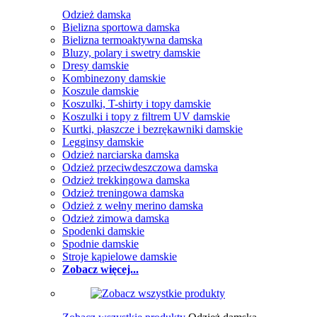
Odzież damska
Bielizna sportowa damska
Bielizna termoaktywna damska
Bluzy, polary i swetry damskie
Dresy damskie
Kombinezony damskie
Koszule damskie
Koszulki, T-shirty i topy damskie
Koszulki i topy z filtrem UV damskie
Kurtki, płaszcze i bezrękawniki damskie
Legginsy damskie
Odzież narciarska damska
Odzież przeciwdeszczowa damska
Odzież trekkingowa damska
Odzież treningowa damska
Odzież z wełny merino damska
Odzież zimowa damska
Spodenki damskie
Spodnie damskie
Stroje kąpielowe damskie
Zobacz więcej...