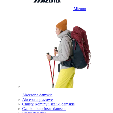
Mizuno
Akcesoria damskie
Akcesoria plażowe
Chusty, kominy i szaliki damskie
Czapki i kapelusze damskie