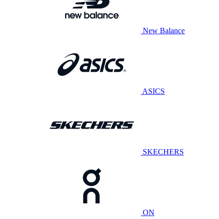
New Balance
ASICS
SKECHERS
ON