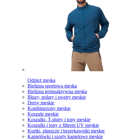
Odzież męska
Bielizna sportowa męska
Bielizna termoaktywna męska
Bluzy, polary i swetry męskie
Dresy męskie
Kombinezony męskie
Koszule męskie
Koszulki, T-shirty i topy męskie
Koszulki i topy z filtrem UV męskie
Kurtki, płaszcze i bezrękawniki męskie
Kąpielówki i szorty kąpielowe męskie