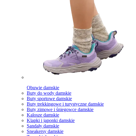
Obuwie damskie
Buty do wody damskie
Buty sportowe damskie
Buty trekkingowe i turystyczne damskie
Buty zimowe i śniegowce damskie
Kalosze damskie
Klapki i japonki damskie
Sandały damskie
Sneakersy damskie