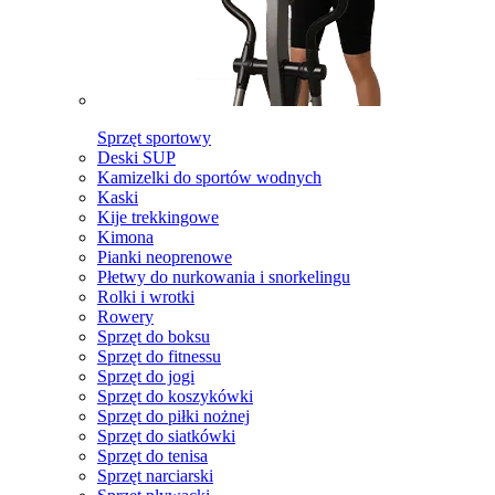
Sprzęt sportowy
Deski SUP
Kamizelki do sportów wodnych
Kaski
Kije trekkingowe
Kimona
Pianki neoprenowe
Płetwy do nurkowania i snorkelingu
Rolki i wrotki
Rowery
Sprzęt do boksu
Sprzęt do fitnessu
Sprzęt do jogi
Sprzęt do koszykówki
Sprzęt do piłki nożnej
Sprzęt do siatkówki
Sprzęt do tenisa
Sprzęt narciarski