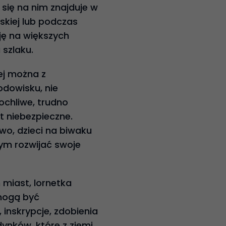
 się na nim znajduje w
skiej lub podczas
ję na większych
 szlaku.
iej można z
odowisku, nie
ochliwe, trudno
t niebezpieczne.
o, dzieci na biwaku
ym rozwijać swoje
miast, lornetka
mogą być
 inskrypcje, zdobienia
ynków, które z ziemi