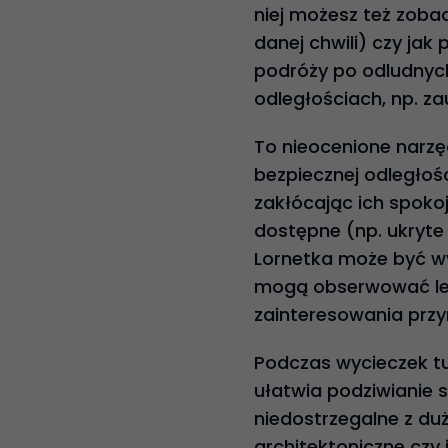
niej możesz też zobac
danej chwili) czy jak
podróży po odludnyc
odległościach, np. z
To nieocenione narzęd
bezpiecznej odległoś
zakłócając ich spokoj
dostępne (np. ukryte 
Lornetka może być wy
mogą obserwować leśn
zainteresowania przy
Podczas wycieczek tu
ułatwia podziwianie
niedostrzegalne z duż
architektoniczne czy