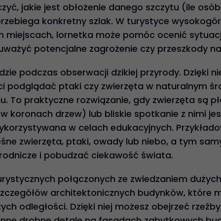
zyć, jakie jest obłożenie danego szczytu (ile osób
 przebiega konkretny szlak. W turystyce wysokogór
h miejscach, lornetka może pomóc ocenić sytuac
auważyć potencjalne zagrożenie czy przeszkody na
zie podczas obserwacji dzikiej przyrody. Dzięki n
ci podglądać ptaki czy zwierzęta w naturalnym śr
u. To praktyczne rozwiązanie, gdy zwierzęta są pł
w koronach drzew) lub bliskie spotkanie z nimi jes
korzystywana w celach edukacyjnych. Przykładow
e zwierzęta, ptaki, owady lub niebo, a tym sam
rodnicze i pobudzać ciekawość świata.
rystycznych połączonych ze zwiedzaniem dużych 
 szczegółów architektonicznych budynków, które 
ych odległości. Dzięki niej możesz obejrzeć rzeźby,
 inne drobne detale na fasadach zabytkowych bud