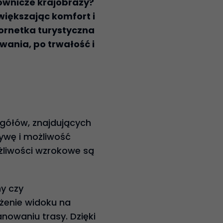
ownicze krajobrazy?
iększając komfort i
lornetka turystyczna
ania, po trwałość i
egółów, znajdujących
tywę i możliwość
żliwości wzrokowe są
ny czy
żenie widoku na
nowaniu trasy. Dzięki