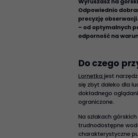
Wyruszasz na górski
Odpowiednio dobrana
precyzję obserwacji
– od optymalnych pa
odporność na warun
Do czego prz
Lornetka
jest narzęd
się zbyt daleko dla l
dokładnego oglądania
ograniczone.
Na szlakach górskich 
trudnodostępne wodos
charakterystyczne pu