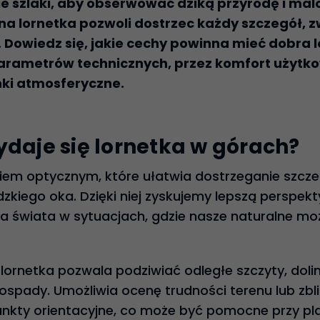
e szlaki, aby obserwować dziką przyrodę i mal
 lornetka pozwoli dostrzec każdy szczegół, zw
. Dowiedz się, jakie cechy powinna mieć dobra 
rametrów technicznych, przez komfort użytkow
ki atmosferyczne.
ydaje się lornetka w górach?
ziem optycznym, które ułatwia dostrzeganie szcz
udzkiego oka. Dzięki niej zyskujemy lepszą perspek
 świata w sytuacjach, gdzie nasze naturalne mo
lornetka pozwala podziwiać odległe szczyty, doli
pady. Umożliwia ocenę trudności terenu lub zbli
nkty orientacyjne, co może być pomocne przy pla