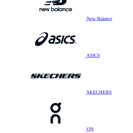
New Balance
ASICS
SKECHERS
ON