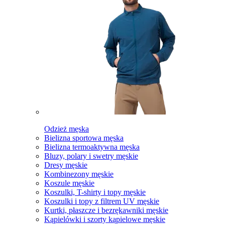
Odzież męska
Bielizna sportowa męska
Bielizna termoaktywna męska
Bluzy, polary i swetry męskie
Dresy męskie
Kombinezony męskie
Koszule męskie
Koszulki, T-shirty i topy męskie
Koszulki i topy z filtrem UV męskie
Kurtki, płaszcze i bezrękawniki męskie
Kąpielówki i szorty kąpielowe męskie