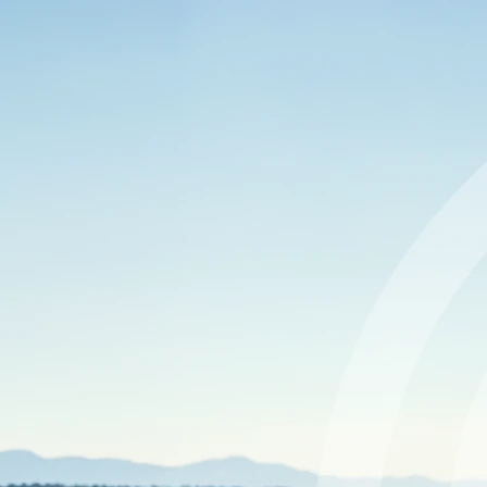
Sportano.pl - Dbamy o Twoją prywatność
Chcemy świadczyć usługi na najwyższym sportowym poziomie. W
tym celu wykorzystujemy pliki cookies oraz mobilne identyfikatory
reklamowe, które zapewniają właściwe funkcjonowanie serwisu, a
po uzyskaniu Twojej zgody – również w celach analitycznych oraz
personalizacji reklam, tj. wyświetlania spersonalizowanych treści i
reklam dopasowanych do Twoich zainteresowań oraz mierzenia ich
skuteczności. Pliki cookies i mobilne identyfikatory reklamowe
mogą być wykorzystywane zarówno do spersonalizowanych, jak i
niespersonalizowanych działań reklamowych - w zależności od
wyrażonych przez Ciebie zgód. Jeśli klikniesz "Zaakceptuj
wszystko", wyrazisz zgodę na przetwarzanie przez
SPORTANO.COM Sp. z o.o. oraz jej Zaufanych Partnerów
Twoich danych osobowych, w tym na personalizację reklam
wyświetlanych w serwisie i poza nim. Jeśli nie chcesz wyrażać
zgody, chcesz ograniczyć jej zakres lub wycofać zgodę już
udzieloną, przejdź do "Ustawień". W zakresie, w jakim pliki
cookies będą zawierały Twoje dane osobowe, podstawą ich
przetwarzania będzie uzasadniony interes administratora polegający
na zapewnieniu wysokiego poziomu świadczenia usług oraz działań
marketingowych administratora i jego Zaufanych Partnerów.
Administratorem Twoich danych osobowych jest Sportano.com Sp.
z o.o. Kontakt:
rodo@sportano.pl
. Więcej informacji znajdziesz w