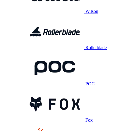
Wilson
Rollerblade
POC
Fox