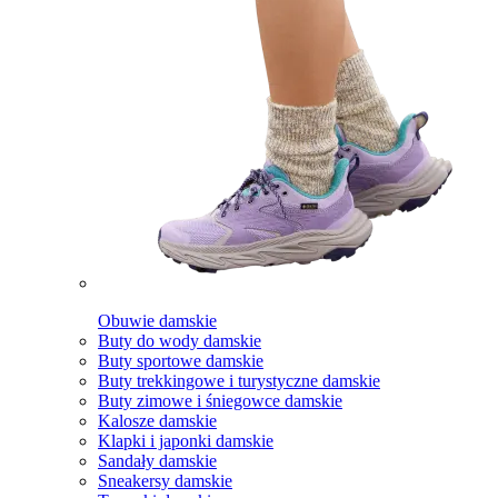
Obuwie damskie
Buty do wody damskie
Buty sportowe damskie
Buty trekkingowe i turystyczne damskie
Buty zimowe i śniegowce damskie
Kalosze damskie
Klapki i japonki damskie
Sandały damskie
Sneakersy damskie