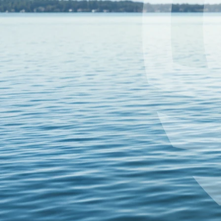
naszej
Polityka prywatności i cookies - Sportano.pl
.
Zaakceptuj wszystko
Ustawienia
Ustawienia
Gdy odwiedzasz stronę internetową lub korzystasz z aplikacji,
informacje mogą być pobierane lub zapisywane (np. za
pośrednictwem przeglądarki). Ponieważ chcemy pozostawić Ci
decyzję o sposobie korzystania z naszych usług, możesz sam(a)
kontrolować korzystanie z niektórych rodzajów plików cookie lub
podobnych technologii. Kliknij na poszczególne nagłówki kategorii,
aby dowiedzieć się więcej i zmienić swoje ustawienia. Jeśli
odrzucisz niektóre pliki cookie lub podobne technologie, może to
spowodować wyświetlenie mniej istotnych treści lub niedostępność
niektórych funkcji naszych usług.
Rozwiń opis
Zwiń opis
Więcej informacji
Potwierdź wybór
Zaakceptuj wszystko
Wróć do ustawień
Pobierz aplikację na telefon i odbierz 40 zł rabatu!
Wyszukaj po produkcie, kategorii lub marce
Dostawa od 0 zł
30 dni na zwrot