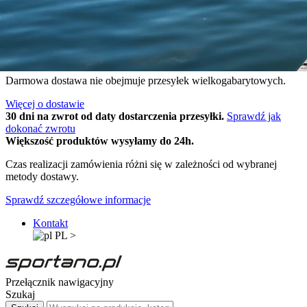
Wysyłka w 24h
Sportano Club
4.9
Opineo
Darmowa dostawa dla zamówień o wartości powyżej 299 zł.
Darmowa dostawa nie obejmuje przesyłek wielkogabarytowych.
Więcej o dostawie
30 dni na zwrot od daty dostarczenia przesyłki.
Sprawdź jak
dokonać zwrotu
Większość produktów wysyłamy do 24h.
Czas realizacji zamówienia różni się w zależności od wybranej
metody dostawy.
Sprawdź szczegółowe informacje
Kontakt
PL
>
Przełącznik nawigacyjny
Szukaj