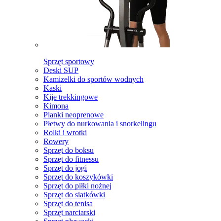
Sprzęt sportowy
Deski SUP
Kamizelki do sportów wodnych
Kaski
Kije trekkingowe
Kimona
Pianki neoprenowe
Płetwy do nurkowania i snorkelingu
Rolki i wrotki
Rowery
Sprzęt do boksu
Sprzęt do fitnessu
Sprzęt do jogi
Sprzęt do koszykówki
Sprzęt do piłki nożnej
Sprzęt do siatkówki
Sprzęt do tenisa
Sprzęt narciarski