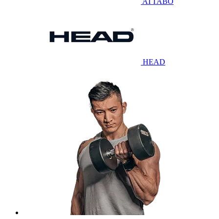
ATTABO
HEAD