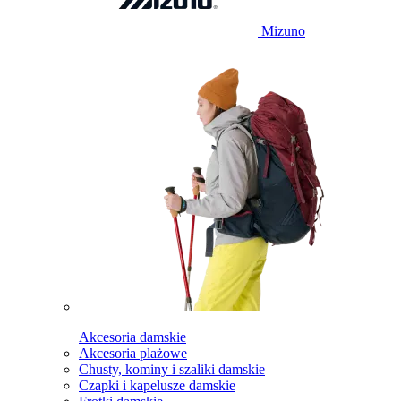
Mizuno
Akcesoria damskie
Akcesoria plażowe
Chusty, kominy i szaliki damskie
Czapki i kapelusze damskie