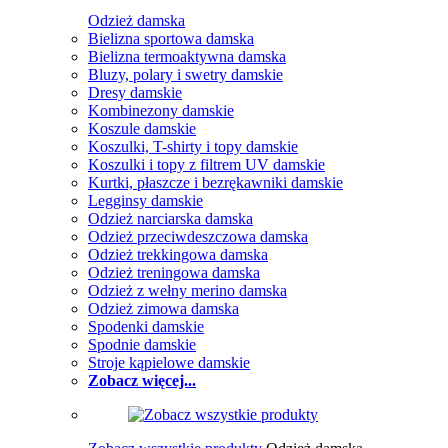
Odzież damska
Bielizna sportowa damska
Bielizna termoaktywna damska
Bluzy, polary i swetry damskie
Dresy damskie
Kombinezony damskie
Koszule damskie
Koszulki, T-shirty i topy damskie
Koszulki i topy z filtrem UV damskie
Kurtki, płaszcze i bezrękawniki damskie
Legginsy damskie
Odzież narciarska damska
Odzież przeciwdeszczowa damska
Odzież trekkingowa damska
Odzież treningowa damska
Odzież z wełny merino damska
Odzież zimowa damska
Spodenki damskie
Spodnie damskie
Stroje kąpielowe damskie
Zobacz więcej...