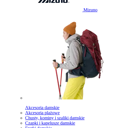
Mizuno
Akcesoria damskie
Akcesoria plażowe
Chusty, kominy i szaliki damskie
Czapki i kapelusze damskie