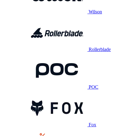
Wilson
Rollerblade
POC
Fox