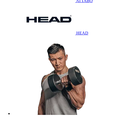
ATTABO
HEAD