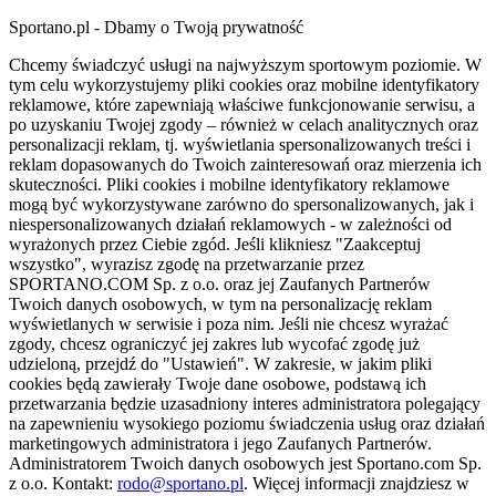
Sportano.pl - Dbamy o Twoją prywatność
Chcemy świadczyć usługi na najwyższym sportowym poziomie. W
tym celu wykorzystujemy pliki cookies oraz mobilne identyfikatory
reklamowe, które zapewniają właściwe funkcjonowanie serwisu, a
po uzyskaniu Twojej zgody – również w celach analitycznych oraz
personalizacji reklam, tj. wyświetlania spersonalizowanych treści i
reklam dopasowanych do Twoich zainteresowań oraz mierzenia ich
skuteczności. Pliki cookies i mobilne identyfikatory reklamowe
mogą być wykorzystywane zarówno do spersonalizowanych, jak i
niespersonalizowanych działań reklamowych - w zależności od
wyrażonych przez Ciebie zgód. Jeśli klikniesz "Zaakceptuj
wszystko", wyrazisz zgodę na przetwarzanie przez
SPORTANO.COM Sp. z o.o. oraz jej Zaufanych Partnerów
Twoich danych osobowych, w tym na personalizację reklam
wyświetlanych w serwisie i poza nim. Jeśli nie chcesz wyrażać
zgody, chcesz ograniczyć jej zakres lub wycofać zgodę już
udzieloną, przejdź do "Ustawień". W zakresie, w jakim pliki
cookies będą zawierały Twoje dane osobowe, podstawą ich
przetwarzania będzie uzasadniony interes administratora polegający
na zapewnieniu wysokiego poziomu świadczenia usług oraz działań
marketingowych administratora i jego Zaufanych Partnerów.
Administratorem Twoich danych osobowych jest Sportano.com Sp.
z o.o. Kontakt:
rodo@sportano.pl
. Więcej informacji znajdziesz w