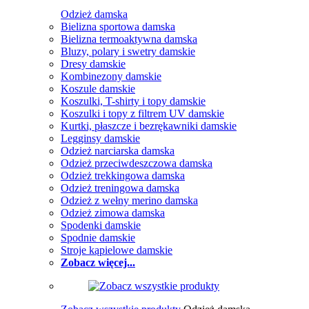
Odzież damska
Bielizna sportowa damska
Bielizna termoaktywna damska
Bluzy, polary i swetry damskie
Dresy damskie
Kombinezony damskie
Koszule damskie
Koszulki, T-shirty i topy damskie
Koszulki i topy z filtrem UV damskie
Kurtki, płaszcze i bezrękawniki damskie
Legginsy damskie
Odzież narciarska damska
Odzież przeciwdeszczowa damska
Odzież trekkingowa damska
Odzież treningowa damska
Odzież z wełny merino damska
Odzież zimowa damska
Spodenki damskie
Spodnie damskie
Stroje kąpielowe damskie
Zobacz więcej...