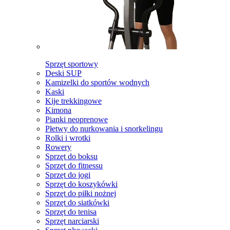
Sprzęt sportowy
Deski SUP
Kamizelki do sportów wodnych
Kaski
Kije trekkingowe
Kimona
Pianki neoprenowe
Płetwy do nurkowania i snorkelingu
Rolki i wrotki
Rowery
Sprzęt do boksu
Sprzęt do fitnessu
Sprzęt do jogi
Sprzęt do koszykówki
Sprzęt do piłki nożnej
Sprzęt do siatkówki
Sprzęt do tenisa
Sprzęt narciarski