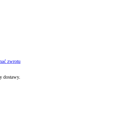
nać zwrotu
dy dostawy.