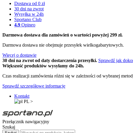
Dostawa od 0 zł
30 dni na zwrot
Wysyłka w 24h
Sportano Club
4.9
Opineo
Darmowa dostawa dla zamówień o wartości powyżej 299 zł.
Darmowa dostawa nie obejmuje przesyłek wielkogabarytowych.
Więcej o dostawie
30 dni na zwrot od daty dostarczenia przesyłki.
Sprawdź jak doko
Większość produktów wysyłamy do 24h.
Czas realizacji zamówienia różni się w zależności od wybranej meto
Sprawdź szczegółowe informacje
Kontakt
PL
>
Przełącznik nawigacyjny
Szukaj
Szukaj