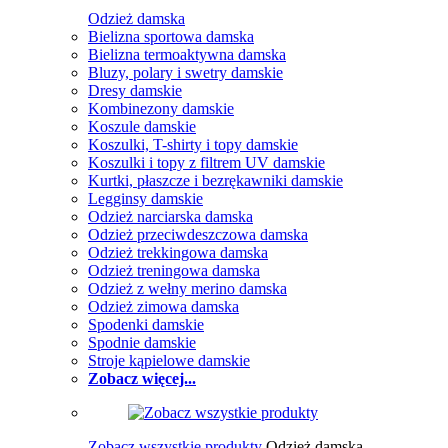
Odzież damska
Bielizna sportowa damska
Bielizna termoaktywna damska
Bluzy, polary i swetry damskie
Dresy damskie
Kombinezony damskie
Koszule damskie
Koszulki, T-shirty i topy damskie
Koszulki i topy z filtrem UV damskie
Kurtki, płaszcze i bezrękawniki damskie
Legginsy damskie
Odzież narciarska damska
Odzież przeciwdeszczowa damska
Odzież trekkingowa damska
Odzież treningowa damska
Odzież z wełny merino damska
Odzież zimowa damska
Spodenki damskie
Spodnie damskie
Stroje kąpielowe damskie
Zobacz więcej...
Zobacz wszystkie produkty
Odzież damska