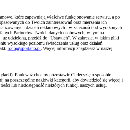
amowe, które zapewniają właściwe funkcjonowanie serwisu, a po
 dopasowanych do Twoich zainteresowań oraz mierzenia ich
sonalizowanych działań reklamowych - w zależności od wyrażonych
Zaufanych Partnerów Twoich danych osobowych, w tym na
 już udzieloną, przejdź do "Ustawień". W zakresie, w jakim pliki
eniu wysokiego poziomu świadczenia usług oraz działań
akt:
rodo@sportano.pl
. Więcej informacji znajdziesz w naszej
lądarki). Ponieważ chcemy pozostawić Ci decyzję o sposobie
j na poszczególne nagłówki kategorii, aby dowiedzieć się więcej i
treści lub niedostępność niektórych funkcji naszych usług.