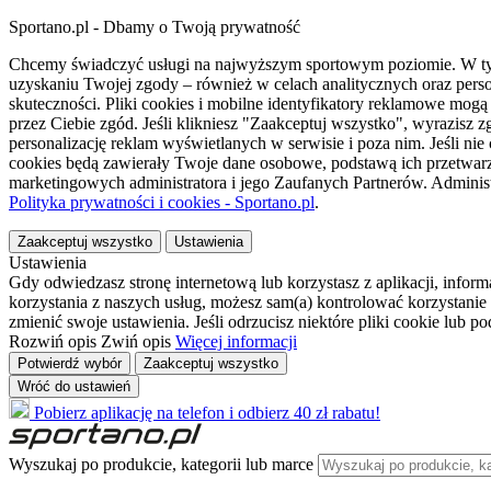
Sportano.pl - Dbamy o Twoją prywatność
Chcemy świadczyć usługi na najwyższym sportowym poziomie. W tym 
uzyskaniu Twojej zgody – również w celach analitycznych oraz perso
skuteczności. Pliki cookies i mobilne identyfikatory reklamowe mo
przez Ciebie zgód. Jeśli klikniesz "Zaakceptuj wszystko", wyrazi
personalizację reklam wyświetlanych w serwisie i poza nim. Jeśli nie
cookies będą zawierały Twoje dane osobowe, podstawą ich przetwarz
marketingowych administratora i jego Zaufanych Partnerów. Admini
Polityka prywatności i cookies - Sportano.pl
.
Zaakceptuj wszystko
Ustawienia
Ustawienia
Gdy odwiedzasz stronę internetową lub korzystasz z aplikacji, info
korzystania z naszych usług, możesz sam(a) kontrolować korzystanie 
zmienić swoje ustawienia. Jeśli odrzucisz niektóre pliki cookie lub 
Rozwiń opis
Zwiń opis
Więcej informacji
Potwierdź wybór
Zaakceptuj wszystko
Wróć do ustawień
Pobierz aplikację na telefon i odbierz 40 zł rabatu!
Wyszukaj po produkcie, kategorii lub marce