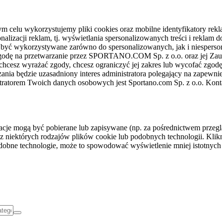
celu wykorzystujemy pliki cookies oraz mobilne identyfikatory rekl
nalizacji reklam, tj. wyświetlania spersonalizowanych treści i reklam
gą być wykorzystywane zarówno do spersonalizowanych, jak i niesper
sz zgodę na przetwarzanie przez SPORTANO.COM Sp. z o.o. oraz jej 
 chcesz wyrażać zgody, chcesz ograniczyć jej zakres lub wycofać zgodę
ania będzie uzasadniony interes administratora polegający na zapewni
stratorem Twoich danych osobowych jest Sportano.com Sp. z o.o. Kont
rmacje mogą być pobierane lub zapisywane (np. za pośrednictwem przeg
z niektórych rodzajów plików cookie lub podobnych technologii. Klikni
podobne technologie, może to spowodować wyświetlenie mniej istotnych 