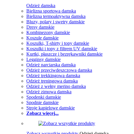
Odzież damska
Bielizna sportowa damska
Bielizna termoaktywna damska
Bluzy, polary i swetry damskie
Dresy damskie
Kombinezony damskie
Koszule damskie
Koszulki, T-shirty i topy damskie
Koszulki i topy z filtrem UV damskie
Kurtki, płaszcze i bezrękawniki damskie
Legginsy damskie
Odzież narciarska damska
Odzież przeciwdeszczowa damska
Odzież trekkingowa damska
Odzież treningowa damska
Odzież z wełny merino damska
Odzież zimowa damska
Spodenki damskie
Spodnie damskie
Stroje kąpielowe damskie
Zobacz więcej...
Zobacz wszystkie produkty
Odzież damska