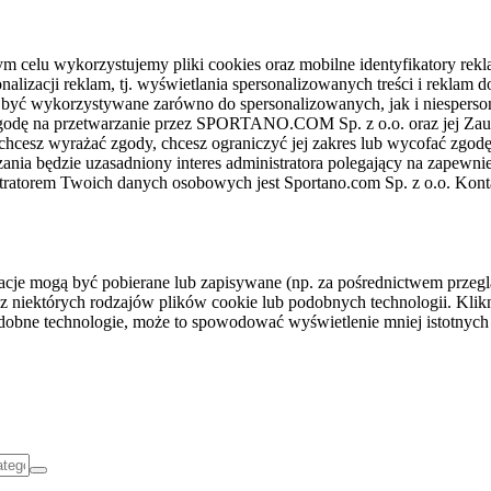
celu wykorzystujemy pliki cookies oraz mobilne identyfikatory rekl
nalizacji reklam, tj. wyświetlania spersonalizowanych treści i reklam
gą być wykorzystywane zarówno do spersonalizowanych, jak i niesper
sz zgodę na przetwarzanie przez SPORTANO.COM Sp. z o.o. oraz jej 
 chcesz wyrażać zgody, chcesz ograniczyć jej zakres lub wycofać zgodę
ania będzie uzasadniony interes administratora polegający na zapewni
stratorem Twoich danych osobowych jest Sportano.com Sp. z o.o. Kont
rmacje mogą być pobierane lub zapisywane (np. za pośrednictwem przeg
z niektórych rodzajów plików cookie lub podobnych technologii. Klikni
podobne technologie, może to spowodować wyświetlenie mniej istotnych 