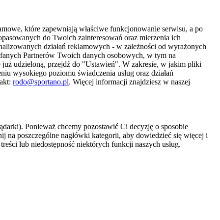
amowe, które zapewniają właściwe funkcjonowanie serwisu, a po
 dopasowanych do Twoich zainteresowań oraz mierzenia ich
sonalizowanych działań reklamowych - w zależności od wyrażonych
Zaufanych Partnerów Twoich danych osobowych, w tym na
 już udzieloną, przejdź do "Ustawień". W zakresie, w jakim pliki
eniu wysokiego poziomu świadczenia usług oraz działań
akt:
rodo@sportano.pl
. Więcej informacji znajdziesz w naszej
lądarki). Ponieważ chcemy pozostawić Ci decyzję o sposobie
j na poszczególne nagłówki kategorii, aby dowiedzieć się więcej i
treści lub niedostępność niektórych funkcji naszych usług.