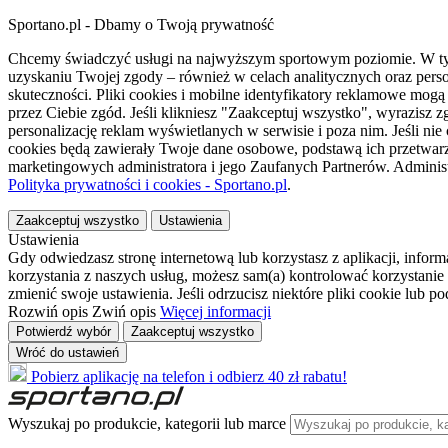
Sportano.pl - Dbamy o Twoją prywatność
Chcemy świadczyć usługi na najwyższym sportowym poziomie. W tym 
uzyskaniu Twojej zgody – również w celach analitycznych oraz perso
skuteczności. Pliki cookies i mobilne identyfikatory reklamowe mo
przez Ciebie zgód. Jeśli klikniesz "Zaakceptuj wszystko", wyrazi
personalizację reklam wyświetlanych w serwisie i poza nim. Jeśli nie
cookies będą zawierały Twoje dane osobowe, podstawą ich przetwarz
marketingowych administratora i jego Zaufanych Partnerów. Admini
Polityka prywatności i cookies - Sportano.pl
.
Zaakceptuj wszystko
Ustawienia
Ustawienia
Gdy odwiedzasz stronę internetową lub korzystasz z aplikacji, info
korzystania z naszych usług, możesz sam(a) kontrolować korzystanie 
zmienić swoje ustawienia. Jeśli odrzucisz niektóre pliki cookie lub 
Rozwiń opis
Zwiń opis
Więcej informacji
Potwierdź wybór
Zaakceptuj wszystko
Wróć do ustawień
Pobierz aplikację na telefon i odbierz 40 zł rabatu!
Wyszukaj po produkcie, kategorii lub marce