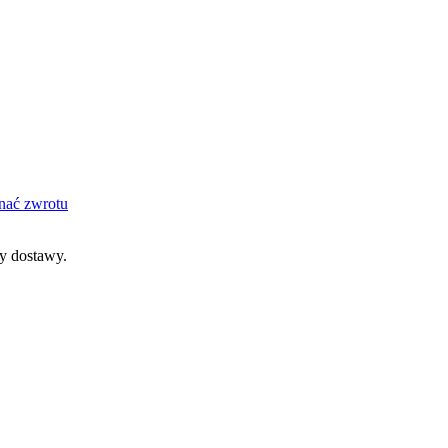
nać zwrotu
dy dostawy.