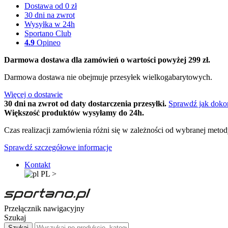
Dostawa od 0 zł
30 dni na zwrot
Wysyłka w 24h
Sportano Club
4.9
Opineo
Darmowa dostawa dla zamówień o wartości powyżej 299 zł.
Darmowa dostawa nie obejmuje przesyłek wielkogabarytowych.
Więcej o dostawie
30 dni na zwrot od daty dostarczenia przesyłki.
Sprawdź jak doko
Większość produktów wysyłamy do 24h.
Czas realizacji zamówienia różni się w zależności od wybranej meto
Sprawdź szczegółowe informacje
Kontakt
PL
>
Przełącznik nawigacyjny
Szukaj
Szukaj