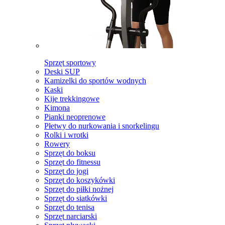
Sprzęt sportowy
Deski SUP
Kamizelki do sportów wodnych
Kaski
Kije trekkingowe
Kimona
Pianki neoprenowe
Płetwy do nurkowania i snorkelingu
Rolki i wrotki
Rowery
Sprzęt do boksu
Sprzęt do fitnessu
Sprzęt do jogi
Sprzęt do koszykówki
Sprzęt do piłki nożnej
Sprzęt do siatkówki
Sprzęt do tenisa
Sprzęt narciarski