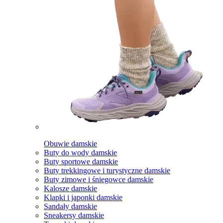
Obuwie damskie
Buty do wody damskie
Buty sportowe damskie
Buty trekkingowe i turystyczne damskie
Buty zimowe i śniegowce damskie
Kalosze damskie
Klapki i japonki damskie
Sandały damskie
Sneakersy damskie