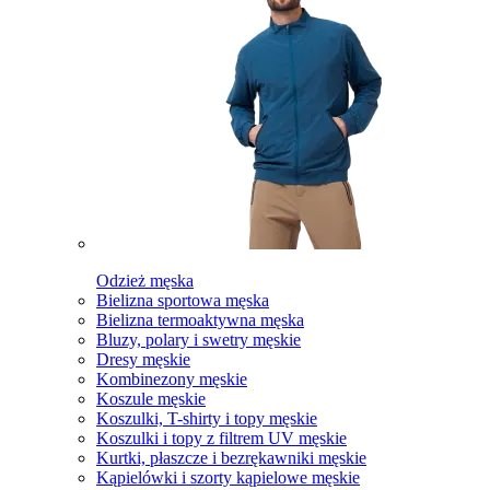
Odzież męska
Bielizna sportowa męska
Bielizna termoaktywna męska
Bluzy, polary i swetry męskie
Dresy męskie
Kombinezony męskie
Koszule męskie
Koszulki, T-shirty i topy męskie
Koszulki i topy z filtrem UV męskie
Kurtki, płaszcze i bezrękawniki męskie
Kąpielówki i szorty kąpielowe męskie