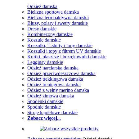
Odzież damska
Bielizna sportowa damska
Bielizna termoaktywna damska
Bluzy, polary i swetry damskie
Dresy damskie
Kombinezony damskie
Koszule damskie
Koszulki, T-shirty i topy damskie
Koszulki i topy z filtrem UV damskie
Kurtki, płaszcze i bezrękawniki damskie
Legginsy damskie
Odzież narciarska damska
Odzież przeciwdeszczowa damska
Odzież trekkingowa damska
Odzież treningowa damska
Odzież z wełny merino damska
Odzież zimowa damska
Spodenki damskie
Spodnie damskie
Stroje kąpielowe damskie
Zobacz więcej...