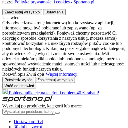
naszej
Polityka prywatności i cookies - Sportano.pl
.
Zaakceptuj wszystko
Ustawienia
Ustawienia
Gdy odwiedzasz stronę internetową lub korzystasz z aplikacji,
informacje mogą być pobierane lub zapisywane (np. za
pośrednictwem przeglądarki). Ponieważ chcemy pozostawić Ci
decyzję o sposobie korzystania z naszych usług, możesz sam(a)
kontrolować korzystanie z niektórych rodzajów plików cookie lub
podobnych technologii. Kliknij na poszczególne nagłówki kategorii,
aby dowiedzieć się więcej i zmienić swoje ustawienia. Jeśli
odrzucisz niektóre pliki cookie lub podobne technologie, może to
spowodować wyświetlenie mniej istotnych treści lub niedostępność
niektórych funkcji naszych usług.
Rozwiń opis
Zwiń opis
Więcej informacji
Potwierdź wybór
Zaakceptuj wszystko
Wróć do ustawień
Pobierz aplikację na telefon i odbierz 40 zł rabatu!
Wyszukaj po produkcie, kategorii lub marce
Dostawa od 0 zł
30 dni na zwrot