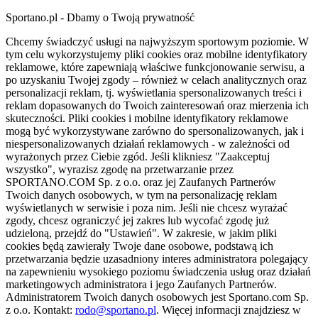
Sportano.pl - Dbamy o Twoją prywatność
Chcemy świadczyć usługi na najwyższym sportowym poziomie. W
tym celu wykorzystujemy pliki cookies oraz mobilne identyfikatory
reklamowe, które zapewniają właściwe funkcjonowanie serwisu, a
po uzyskaniu Twojej zgody – również w celach analitycznych oraz
personalizacji reklam, tj. wyświetlania spersonalizowanych treści i
reklam dopasowanych do Twoich zainteresowań oraz mierzenia ich
skuteczności. Pliki cookies i mobilne identyfikatory reklamowe
mogą być wykorzystywane zarówno do spersonalizowanych, jak i
niespersonalizowanych działań reklamowych - w zależności od
wyrażonych przez Ciebie zgód. Jeśli klikniesz "Zaakceptuj
wszystko", wyrazisz zgodę na przetwarzanie przez
SPORTANO.COM Sp. z o.o. oraz jej Zaufanych Partnerów
Twoich danych osobowych, w tym na personalizację reklam
wyświetlanych w serwisie i poza nim. Jeśli nie chcesz wyrażać
zgody, chcesz ograniczyć jej zakres lub wycofać zgodę już
udzieloną, przejdź do "Ustawień". W zakresie, w jakim pliki
cookies będą zawierały Twoje dane osobowe, podstawą ich
przetwarzania będzie uzasadniony interes administratora polegający
na zapewnieniu wysokiego poziomu świadczenia usług oraz działań
marketingowych administratora i jego Zaufanych Partnerów.
Administratorem Twoich danych osobowych jest Sportano.com Sp.
z o.o. Kontakt:
rodo@sportano.pl
. Więcej informacji znajdziesz w