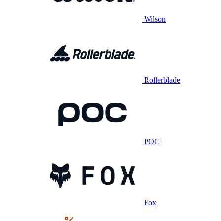
Wilson
Rollerblade
POC
Fox