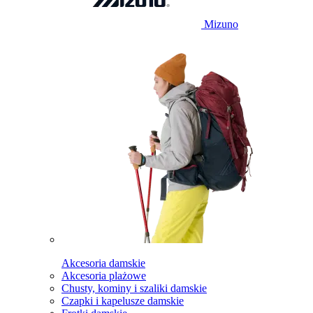
Mizuno
Akcesoria damskie
Akcesoria plażowe
Chusty, kominy i szaliki damskie
Czapki i kapelusze damskie