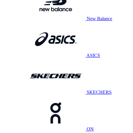
New Balance
ASICS
SKECHERS
ON