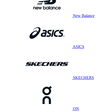
New Balance
ASICS
SKECHERS
ON