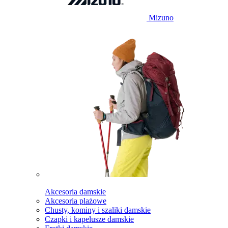
Mizuno
Akcesoria damskie
Akcesoria plażowe
Chusty, kominy i szaliki damskie
Czapki i kapelusze damskie