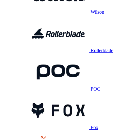
Wilson
Rollerblade
POC
Fox