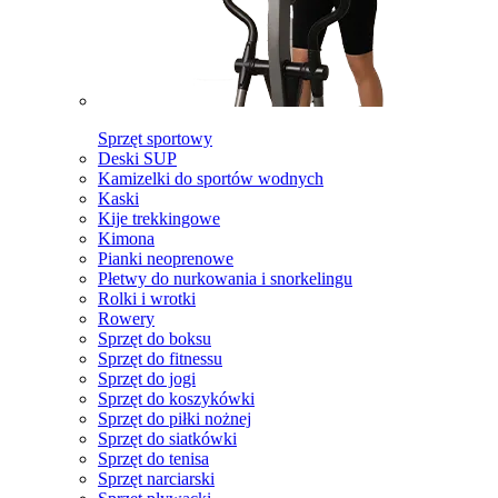
Sprzęt sportowy
Deski SUP
Kamizelki do sportów wodnych
Kaski
Kije trekkingowe
Kimona
Pianki neoprenowe
Płetwy do nurkowania i snorkelingu
Rolki i wrotki
Rowery
Sprzęt do boksu
Sprzęt do fitnessu
Sprzęt do jogi
Sprzęt do koszykówki
Sprzęt do piłki nożnej
Sprzęt do siatkówki
Sprzęt do tenisa
Sprzęt narciarski