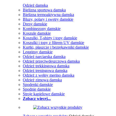
Odzież damska
Bielizna sportowa damska
Bielizna termoaktywna damska
Bluzy, polary i swetry damskie
Dresy damskie
Kombinezony damskie
Koszule damskie
Koszulki, T-shirty i topy damskie
Koszulki i topy z filtrem UV damskie
Kurtki, płaszcze i bezrękawniki damskie
Legginsy damskie
Odzież narciarska damska
Odzież przeciwdeszczowa damska
Odzież trekkingowa damska
Odzież treningowa damska
Odzież z wełny merino damska
Odzież zimowa damska
Spodenki damskie
Spodnie damskie
Stroje kąpielowe damskie
Zobacz więcej...