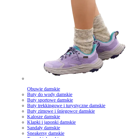
Obuwie damskie
Buty do wody damskie
Buty sportowe damskie
Buty trekkingowe i turystyczne damskie
Buty zimowe i śniegowce damskie
Kalosze damskie
Klapki i japonki damskie
Sandały damskie
Sneakersy damskie