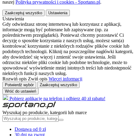
naszej
Polityka prywatności i cookies - Sportano.pl
.
Zaakceptuj wszystko
Ustawienia
Ustawienia
Gdy odwiedzasz stronę internetową lub korzystasz z aplikacji,
informacje mogą być pobierane lub zapisywane (np. za
pośrednictwem przeglądarki). Ponieważ chcemy pozostawić Ci
decyzję o sposobie korzystania z naszych usług, możesz sam(a)
kontrolować korzystanie z niektórych rodzajów plików cookie lub
podobnych technologii. Kliknij na poszczególne nagłówki kategorii,
aby dowiedzieć się więcej i zmienić swoje ustawienia. Jeśli
odrzucisz niektóre pliki cookie lub podobne technologie, może to
spowodować wyświetlenie mniej istotnych treści lub niedostępność
niektórych funkcji naszych usług.
Rozwiń opis
Zwiń opis
Więcej informacji
Potwierdź wybór
Zaakceptuj wszystko
Wróć do ustawień
Pobierz aplikację na telefon i odbierz 40 zł rabatu!
Wyszukaj po produkcie, kategorii lub marce
Dostawa od 0 zł
30 dni na zwrot