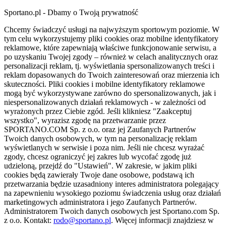
Sportano.pl - Dbamy o Twoją prywatność
Chcemy świadczyć usługi na najwyższym sportowym poziomie. W
tym celu wykorzystujemy pliki cookies oraz mobilne identyfikatory
reklamowe, które zapewniają właściwe funkcjonowanie serwisu, a
po uzyskaniu Twojej zgody – również w celach analitycznych oraz
personalizacji reklam, tj. wyświetlania spersonalizowanych treści i
reklam dopasowanych do Twoich zainteresowań oraz mierzenia ich
skuteczności. Pliki cookies i mobilne identyfikatory reklamowe
mogą być wykorzystywane zarówno do spersonalizowanych, jak i
niespersonalizowanych działań reklamowych - w zależności od
wyrażonych przez Ciebie zgód. Jeśli klikniesz "Zaakceptuj
wszystko", wyrazisz zgodę na przetwarzanie przez
SPORTANO.COM Sp. z o.o. oraz jej Zaufanych Partnerów
Twoich danych osobowych, w tym na personalizację reklam
wyświetlanych w serwisie i poza nim. Jeśli nie chcesz wyrażać
zgody, chcesz ograniczyć jej zakres lub wycofać zgodę już
udzieloną, przejdź do "Ustawień". W zakresie, w jakim pliki
cookies będą zawierały Twoje dane osobowe, podstawą ich
przetwarzania będzie uzasadniony interes administratora polegający
na zapewnieniu wysokiego poziomu świadczenia usług oraz działań
marketingowych administratora i jego Zaufanych Partnerów.
Administratorem Twoich danych osobowych jest Sportano.com Sp.
z o.o. Kontakt:
rodo@sportano.pl
. Więcej informacji znajdziesz w