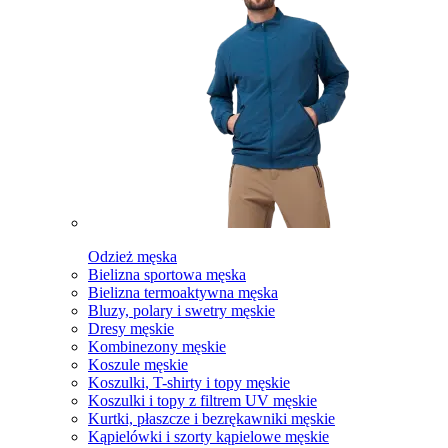
Odzież męska
Bielizna sportowa męska
Bielizna termoaktywna męska
Bluzy, polary i swetry męskie
Dresy męskie
Kombinezony męskie
Koszule męskie
Koszulki, T-shirty i topy męskie
Koszulki i topy z filtrem UV męskie
Kurtki, płaszcze i bezrękawniki męskie
Kąpielówki i szorty kąpielowe męskie