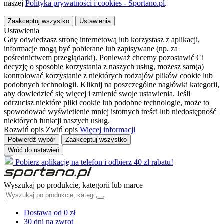
naszej
Polityka prywatności i cookies - Sportano.pl
.
Zaakceptuj wszystko
Ustawienia
Ustawienia
Gdy odwiedzasz stronę internetową lub korzystasz z aplikacji,
informacje mogą być pobierane lub zapisywane (np. za
pośrednictwem przeglądarki). Ponieważ chcemy pozostawić Ci
decyzję o sposobie korzystania z naszych usług, możesz sam(a)
kontrolować korzystanie z niektórych rodzajów plików cookie lub
podobnych technologii. Kliknij na poszczególne nagłówki kategorii,
aby dowiedzieć się więcej i zmienić swoje ustawienia. Jeśli
odrzucisz niektóre pliki cookie lub podobne technologie, może to
spowodować wyświetlenie mniej istotnych treści lub niedostępność
niektórych funkcji naszych usług.
Rozwiń opis
Zwiń opis
Więcej informacji
Potwierdź wybór
Zaakceptuj wszystko
Wróć do ustawień
Pobierz aplikację na telefon i odbierz 40 zł rabatu!
Wyszukaj po produkcie, kategorii lub marce
Dostawa od 0 zł
30 dni na zwrot