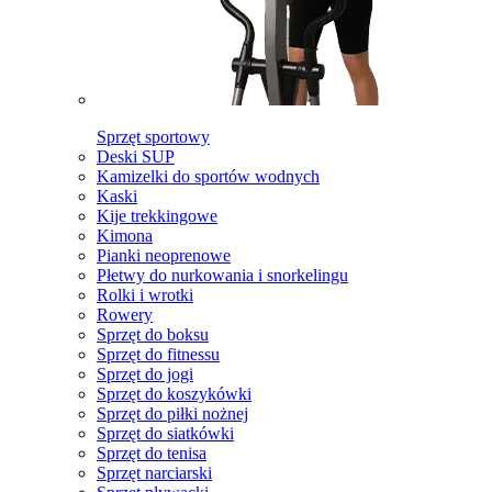
Sprzęt sportowy
Deski SUP
Kamizelki do sportów wodnych
Kaski
Kije trekkingowe
Kimona
Pianki neoprenowe
Płetwy do nurkowania i snorkelingu
Rolki i wrotki
Rowery
Sprzęt do boksu
Sprzęt do fitnessu
Sprzęt do jogi
Sprzęt do koszykówki
Sprzęt do piłki nożnej
Sprzęt do siatkówki
Sprzęt do tenisa
Sprzęt narciarski