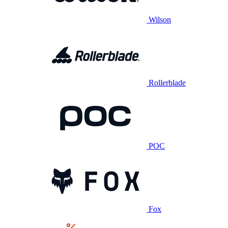
Wilson
Rollerblade
POC
Fox