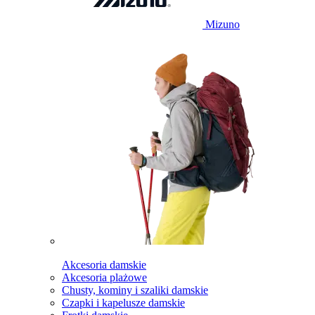
Mizuno
Akcesoria damskie
Akcesoria plażowe
Chusty, kominy i szaliki damskie
Czapki i kapelusze damskie