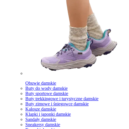
Obuwie damskie
Buty do wody damskie
Buty sportowe damskie
Buty trekkingowe i turystyczne damskie
Buty zimowe i śniegowce damskie
Kalosze damskie
Klapki i japonki damskie
Sandały damskie
Sneakersy damskie