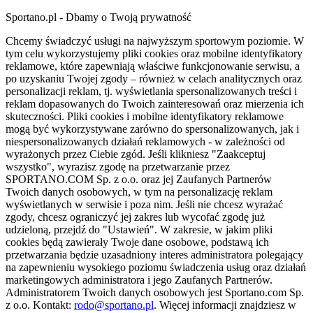
Sportano.pl - Dbamy o Twoją prywatność
Chcemy świadczyć usługi na najwyższym sportowym poziomie. W
tym celu wykorzystujemy pliki cookies oraz mobilne identyfikatory
reklamowe, które zapewniają właściwe funkcjonowanie serwisu, a
po uzyskaniu Twojej zgody – również w celach analitycznych oraz
personalizacji reklam, tj. wyświetlania spersonalizowanych treści i
reklam dopasowanych do Twoich zainteresowań oraz mierzenia ich
skuteczności. Pliki cookies i mobilne identyfikatory reklamowe
mogą być wykorzystywane zarówno do spersonalizowanych, jak i
niespersonalizowanych działań reklamowych - w zależności od
wyrażonych przez Ciebie zgód. Jeśli klikniesz "Zaakceptuj
wszystko", wyrazisz zgodę na przetwarzanie przez
SPORTANO.COM Sp. z o.o. oraz jej Zaufanych Partnerów
Twoich danych osobowych, w tym na personalizację reklam
wyświetlanych w serwisie i poza nim. Jeśli nie chcesz wyrażać
zgody, chcesz ograniczyć jej zakres lub wycofać zgodę już
udzieloną, przejdź do "Ustawień". W zakresie, w jakim pliki
cookies będą zawierały Twoje dane osobowe, podstawą ich
przetwarzania będzie uzasadniony interes administratora polegający
na zapewnieniu wysokiego poziomu świadczenia usług oraz działań
marketingowych administratora i jego Zaufanych Partnerów.
Administratorem Twoich danych osobowych jest Sportano.com Sp.
z o.o. Kontakt:
rodo@sportano.pl
. Więcej informacji znajdziesz w