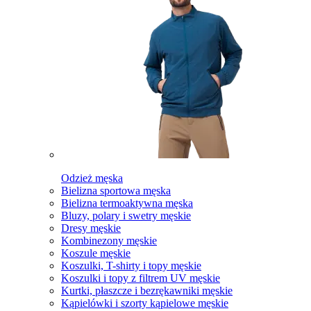
Odzież męska
Bielizna sportowa męska
Bielizna termoaktywna męska
Bluzy, polary i swetry męskie
Dresy męskie
Kombinezony męskie
Koszule męskie
Koszulki, T-shirty i topy męskie
Koszulki i topy z filtrem UV męskie
Kurtki, płaszcze i bezrękawniki męskie
Kąpielówki i szorty kąpielowe męskie