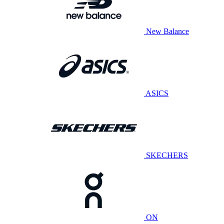
New Balance
ASICS
SKECHERS
ON