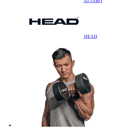
ATTABO
HEAD