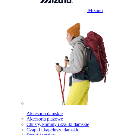
Mizuno
Akcesoria damskie
Akcesoria plażowe
Chusty, kominy i szaliki damskie
Czapki i kapelusze damskie