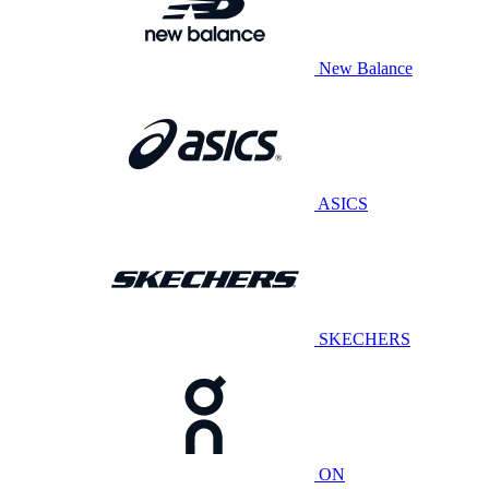
New Balance
ASICS
SKECHERS
ON