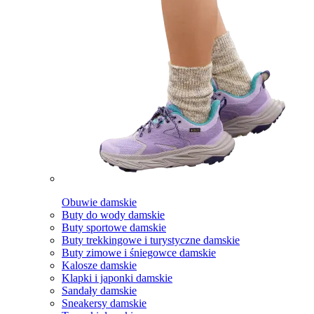
Obuwie damskie
Buty do wody damskie
Buty sportowe damskie
Buty trekkingowe i turystyczne damskie
Buty zimowe i śniegowce damskie
Kalosze damskie
Klapki i japonki damskie
Sandały damskie
Sneakersy damskie