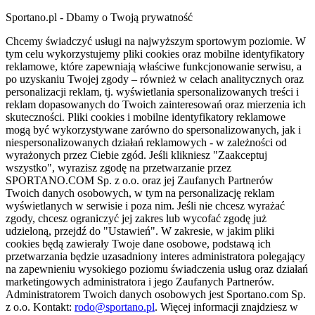
Sportano.pl - Dbamy o Twoją prywatność
Chcemy świadczyć usługi na najwyższym sportowym poziomie. W
tym celu wykorzystujemy pliki cookies oraz mobilne identyfikatory
reklamowe, które zapewniają właściwe funkcjonowanie serwisu, a
po uzyskaniu Twojej zgody – również w celach analitycznych oraz
personalizacji reklam, tj. wyświetlania spersonalizowanych treści i
reklam dopasowanych do Twoich zainteresowań oraz mierzenia ich
skuteczności. Pliki cookies i mobilne identyfikatory reklamowe
mogą być wykorzystywane zarówno do spersonalizowanych, jak i
niespersonalizowanych działań reklamowych - w zależności od
wyrażonych przez Ciebie zgód. Jeśli klikniesz "Zaakceptuj
wszystko", wyrazisz zgodę na przetwarzanie przez
SPORTANO.COM Sp. z o.o. oraz jej Zaufanych Partnerów
Twoich danych osobowych, w tym na personalizację reklam
wyświetlanych w serwisie i poza nim. Jeśli nie chcesz wyrażać
zgody, chcesz ograniczyć jej zakres lub wycofać zgodę już
udzieloną, przejdź do "Ustawień". W zakresie, w jakim pliki
cookies będą zawierały Twoje dane osobowe, podstawą ich
przetwarzania będzie uzasadniony interes administratora polegający
na zapewnieniu wysokiego poziomu świadczenia usług oraz działań
marketingowych administratora i jego Zaufanych Partnerów.
Administratorem Twoich danych osobowych jest Sportano.com Sp.
z o.o. Kontakt:
rodo@sportano.pl
. Więcej informacji znajdziesz w