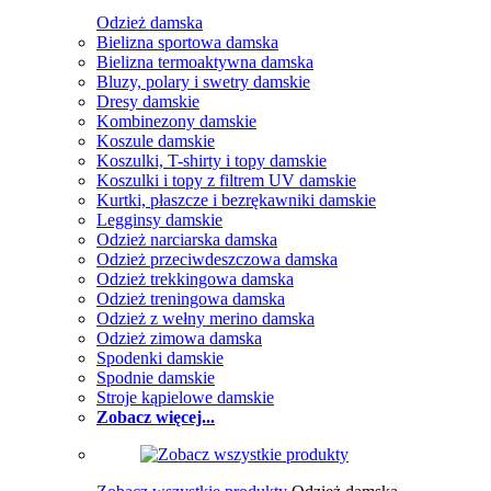
Odzież damska
Bielizna sportowa damska
Bielizna termoaktywna damska
Bluzy, polary i swetry damskie
Dresy damskie
Kombinezony damskie
Koszule damskie
Koszulki, T-shirty i topy damskie
Koszulki i topy z filtrem UV damskie
Kurtki, płaszcze i bezrękawniki damskie
Legginsy damskie
Odzież narciarska damska
Odzież przeciwdeszczowa damska
Odzież trekkingowa damska
Odzież treningowa damska
Odzież z wełny merino damska
Odzież zimowa damska
Spodenki damskie
Spodnie damskie
Stroje kąpielowe damskie
Zobacz więcej...