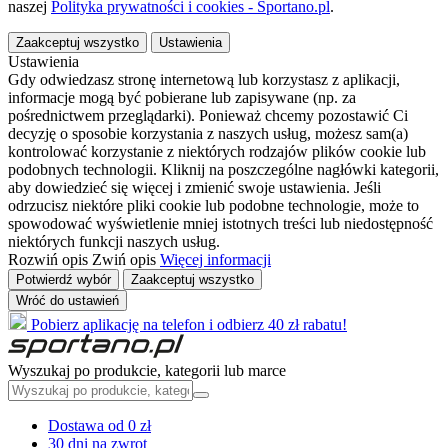
naszej
Polityka prywatności i cookies - Sportano.pl
.
Zaakceptuj wszystko
Ustawienia
Ustawienia
Gdy odwiedzasz stronę internetową lub korzystasz z aplikacji,
informacje mogą być pobierane lub zapisywane (np. za
pośrednictwem przeglądarki). Ponieważ chcemy pozostawić Ci
decyzję o sposobie korzystania z naszych usług, możesz sam(a)
kontrolować korzystanie z niektórych rodzajów plików cookie lub
podobnych technologii. Kliknij na poszczególne nagłówki kategorii,
aby dowiedzieć się więcej i zmienić swoje ustawienia. Jeśli
odrzucisz niektóre pliki cookie lub podobne technologie, może to
spowodować wyświetlenie mniej istotnych treści lub niedostępność
niektórych funkcji naszych usług.
Rozwiń opis
Zwiń opis
Więcej informacji
Potwierdź wybór
Zaakceptuj wszystko
Wróć do ustawień
Pobierz aplikację na telefon i odbierz 40 zł rabatu!
Wyszukaj po produkcie, kategorii lub marce
Dostawa od 0 zł
30 dni na zwrot