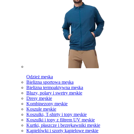
Odzież męska
Bielizna sportowa męska
Bielizna termoaktywna męska
Bluzy, polary i swetry męskie
Dresy męskie
Kombinezony męskie
Koszule męskie
Koszulki, T-shirty i topy męskie
Koszulki i topy z filtrem UV męskie
Kurtki, płaszcze i bezrękawniki męskie
Kąpielówki i szorty kąpielowe męskie