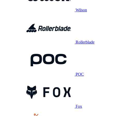
Wilson
Rollerblade
POC
Fox