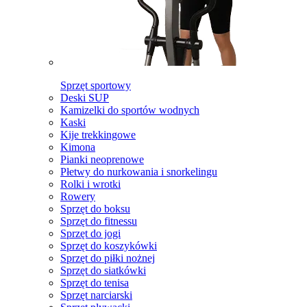
Sprzęt sportowy
Deski SUP
Kamizelki do sportów wodnych
Kaski
Kije trekkingowe
Kimona
Pianki neoprenowe
Płetwy do nurkowania i snorkelingu
Rolki i wrotki
Rowery
Sprzęt do boksu
Sprzęt do fitnessu
Sprzęt do jogi
Sprzęt do koszykówki
Sprzęt do piłki nożnej
Sprzęt do siatkówki
Sprzęt do tenisa
Sprzęt narciarski