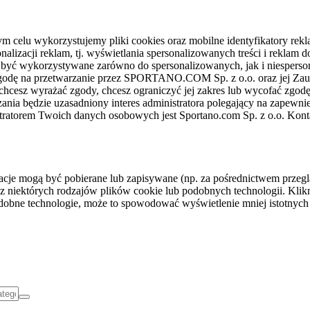
celu wykorzystujemy pliki cookies oraz mobilne identyfikatory rekl
nalizacji reklam, tj. wyświetlania spersonalizowanych treści i reklam
gą być wykorzystywane zarówno do spersonalizowanych, jak i niesper
sz zgodę na przetwarzanie przez SPORTANO.COM Sp. z o.o. oraz jej 
 chcesz wyrażać zgody, chcesz ograniczyć jej zakres lub wycofać zgodę
ania będzie uzasadniony interes administratora polegający na zapewni
stratorem Twoich danych osobowych jest Sportano.com Sp. z o.o. Kont
rmacje mogą być pobierane lub zapisywane (np. za pośrednictwem przeg
z niektórych rodzajów plików cookie lub podobnych technologii. Klikni
podobne technologie, może to spowodować wyświetlenie mniej istotnych 