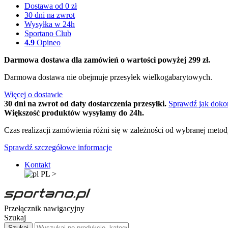
Dostawa od 0 zł
30 dni na zwrot
Wysyłka w 24h
Sportano Club
4.9
Opineo
Darmowa dostawa dla zamówień o wartości powyżej 299 zł.
Darmowa dostawa nie obejmuje przesyłek wielkogabarytowych.
Więcej o dostawie
30 dni na zwrot od daty dostarczenia przesyłki.
Sprawdź jak doko
Większość produktów wysyłamy do 24h.
Czas realizacji zamówienia różni się w zależności od wybranej meto
Sprawdź szczegółowe informacje
Kontakt
PL
>
Przełącznik nawigacyjny
Szukaj
Szukaj