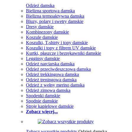
Odzież damska
Bielizna sportowa damska
Bielizna termoaktywna damska
Bluzy, polary i swetry damskie
Dresy damskie
Kombinezony damskie
Koszule damskie
Koszulki, T-shirty i topy damskie
Koszulki i topy z filtrem UV damskie
Kurtki, płaszcze i bezrękawniki damskie
Legginsy damskie
Odzież narciarska damska
Odzież przeciwdeszczowa damska
Odzież trekkingowa damska
Odzież treningowa damska
Odzież z wełny merino damska
Odzież zimowa damska
Spodenki damskie
Spodnie damskie
Stroje kąpielowe damskie
Zobacz więcej...
Zobacz wszystkie produkty
Odzież damska