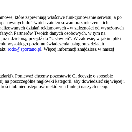
amowe, które zapewniają właściwe funkcjonowanie serwisu, a po
 dopasowanych do Twoich zainteresowań oraz mierzenia ich
sonalizowanych działań reklamowych - w zależności od wyrażonych
Zaufanych Partnerów Twoich danych osobowych, w tym na
 już udzieloną, przejdź do "Ustawień". W zakresie, w jakim pliki
eniu wysokiego poziomu świadczenia usług oraz działań
akt:
rodo@sportano.pl
. Więcej informacji znajdziesz w naszej
lądarki). Ponieważ chcemy pozostawić Ci decyzję o sposobie
j na poszczególne nagłówki kategorii, aby dowiedzieć się więcej i
treści lub niedostępność niektórych funkcji naszych usług.