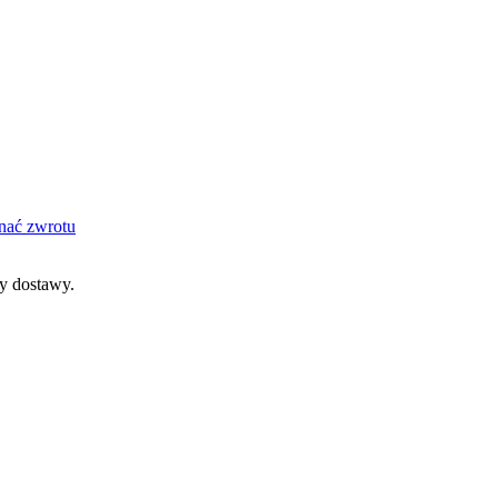
nać zwrotu
dy dostawy.