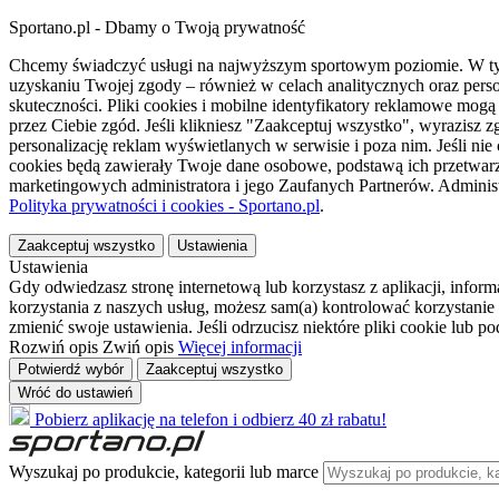
Sportano.pl - Dbamy o Twoją prywatność
Chcemy świadczyć usługi na najwyższym sportowym poziomie. W tym 
uzyskaniu Twojej zgody – również w celach analitycznych oraz perso
skuteczności. Pliki cookies i mobilne identyfikatory reklamowe mo
przez Ciebie zgód. Jeśli klikniesz "Zaakceptuj wszystko", wyrazi
personalizację reklam wyświetlanych w serwisie i poza nim. Jeśli nie
cookies będą zawierały Twoje dane osobowe, podstawą ich przetwarz
marketingowych administratora i jego Zaufanych Partnerów. Admini
Polityka prywatności i cookies - Sportano.pl
.
Zaakceptuj wszystko
Ustawienia
Ustawienia
Gdy odwiedzasz stronę internetową lub korzystasz z aplikacji, info
korzystania z naszych usług, możesz sam(a) kontrolować korzystanie 
zmienić swoje ustawienia. Jeśli odrzucisz niektóre pliki cookie lub 
Rozwiń opis
Zwiń opis
Więcej informacji
Potwierdź wybór
Zaakceptuj wszystko
Wróć do ustawień
Pobierz aplikację na telefon i odbierz 40 zł rabatu!
Wyszukaj po produkcie, kategorii lub marce