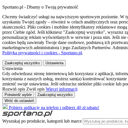
Sportano.pl - Dbamy o Twoją prywatność
Chcemy świadczyć usługi na najwyższym sportowym poziomie. W tym 
uzyskaniu Twojej zgody – również w celach analitycznych oraz perso
skuteczności. Pliki cookies i mobilne identyfikatory reklamowe mo
przez Ciebie zgód. Jeśli klikniesz "Zaakceptuj wszystko", wyrazi
personalizację reklam wyświetlanych w serwisie i poza nim. Jeśli nie
cookies będą zawierały Twoje dane osobowe, podstawą ich przetwarz
marketingowych administratora i jego Zaufanych Partnerów. Admini
Polityka prywatności i cookies - Sportano.pl
.
Zaakceptuj wszystko
Ustawienia
Ustawienia
Gdy odwiedzasz stronę internetową lub korzystasz z aplikacji, info
korzystania z naszych usług, możesz sam(a) kontrolować korzystanie 
zmienić swoje ustawienia. Jeśli odrzucisz niektóre pliki cookie lub 
Rozwiń opis
Zwiń opis
Więcej informacji
Potwierdź wybór
Zaakceptuj wszystko
Wróć do ustawień
Pobierz aplikację na telefon i odbierz 40 zł rabatu!
Wyszukaj po produkcie, kategorii lub marce