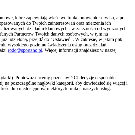
amowe, które zapewniają właściwe funkcjonowanie serwisu, a po
 dopasowanych do Twoich zainteresowań oraz mierzenia ich
sonalizowanych działań reklamowych - w zależności od wyrażonych
Zaufanych Partnerów Twoich danych osobowych, w tym na
 już udzieloną, przejdź do "Ustawień". W zakresie, w jakim pliki
eniu wysokiego poziomu świadczenia usług oraz działań
akt:
rodo@sportano.pl
. Więcej informacji znajdziesz w naszej
lądarki). Ponieważ chcemy pozostawić Ci decyzję o sposobie
j na poszczególne nagłówki kategorii, aby dowiedzieć się więcej i
treści lub niedostępność niektórych funkcji naszych usług.