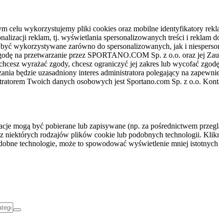
celu wykorzystujemy pliki cookies oraz mobilne identyfikatory rekl
nalizacji reklam, tj. wyświetlania spersonalizowanych treści i reklam
gą być wykorzystywane zarówno do spersonalizowanych, jak i niesper
sz zgodę na przetwarzanie przez SPORTANO.COM Sp. z o.o. oraz jej 
 chcesz wyrażać zgody, chcesz ograniczyć jej zakres lub wycofać zgodę
ania będzie uzasadniony interes administratora polegający na zapewni
stratorem Twoich danych osobowych jest Sportano.com Sp. z o.o. Kont
rmacje mogą być pobierane lub zapisywane (np. za pośrednictwem przeg
z niektórych rodzajów plików cookie lub podobnych technologii. Klikni
podobne technologie, może to spowodować wyświetlenie mniej istotnych 