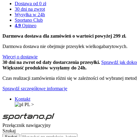
Dostawa od 0 zł
30 dni na zwrot
Wysyłka w 24h
Sportano Club
4.9
Opineo
Darmowa dostawa dla zamówień o wartości powyżej 299 zł.
Darmowa dostawa nie obejmuje przesyłek wielkogabarytowych.
Więcej o dostawie
30 dni na zwrot od daty dostarczenia przesyłki.
Sprawdź jak doko
Większość produktów wysyłamy do 24h.
Czas realizacji zamówienia różni się w zależności od wybranej meto
Sprawdź szczegółowe informacje
Kontakt
PL
>
Przełącznik nawigacyjny
Szukaj
Szukaj