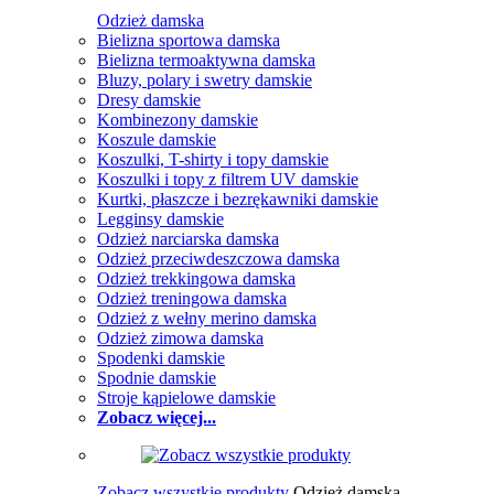
Odzież damska
Bielizna sportowa damska
Bielizna termoaktywna damska
Bluzy, polary i swetry damskie
Dresy damskie
Kombinezony damskie
Koszule damskie
Koszulki, T-shirty i topy damskie
Koszulki i topy z filtrem UV damskie
Kurtki, płaszcze i bezrękawniki damskie
Legginsy damskie
Odzież narciarska damska
Odzież przeciwdeszczowa damska
Odzież trekkingowa damska
Odzież treningowa damska
Odzież z wełny merino damska
Odzież zimowa damska
Spodenki damskie
Spodnie damskie
Stroje kąpielowe damskie
Zobacz więcej...
Zobacz wszystkie produkty
Odzież damska