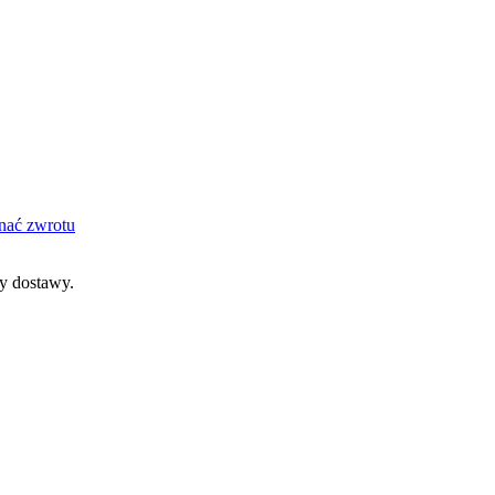
nać zwrotu
dy dostawy.