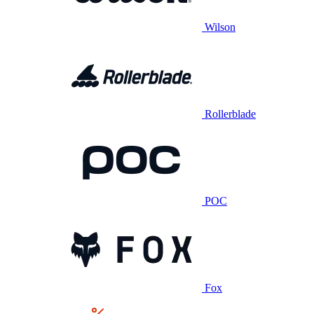
Wilson
Rollerblade
POC
Fox