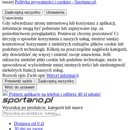
naszej
Polityka prywatności i cookies - Sportano.pl
.
Zaakceptuj wszystko
Ustawienia
Ustawienia
Gdy odwiedzasz stronę internetową lub korzystasz z aplikacji,
informacje mogą być pobierane lub zapisywane (np. za
pośrednictwem przeglądarki). Ponieważ chcemy pozostawić Ci
decyzję o sposobie korzystania z naszych usług, możesz sam(a)
kontrolować korzystanie z niektórych rodzajów plików cookie lub
podobnych technologii. Kliknij na poszczególne nagłówki kategorii,
aby dowiedzieć się więcej i zmienić swoje ustawienia. Jeśli
odrzucisz niektóre pliki cookie lub podobne technologie, może to
spowodować wyświetlenie mniej istotnych treści lub niedostępność
niektórych funkcji naszych usług.
Rozwiń opis
Zwiń opis
Więcej informacji
Potwierdź wybór
Zaakceptuj wszystko
Wróć do ustawień
Pobierz aplikację na telefon i odbierz 40 zł rabatu!
Wyszukaj po produkcie, kategorii lub marce
Dostawa od 0 zł
30 dni na zwrot