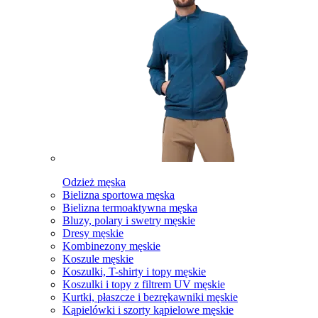
Odzież męska
Bielizna sportowa męska
Bielizna termoaktywna męska
Bluzy, polary i swetry męskie
Dresy męskie
Kombinezony męskie
Koszule męskie
Koszulki, T-shirty i topy męskie
Koszulki i topy z filtrem UV męskie
Kurtki, płaszcze i bezrękawniki męskie
Kąpielówki i szorty kąpielowe męskie