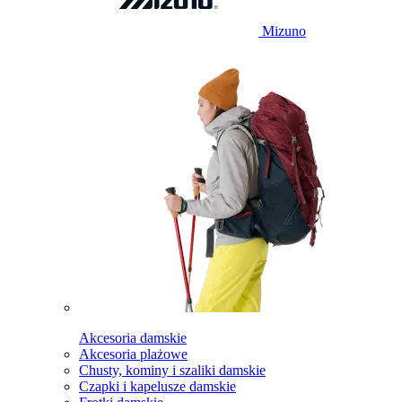
Mizuno
Akcesoria damskie
Akcesoria plażowe
Chusty, kominy i szaliki damskie
Czapki i kapelusze damskie