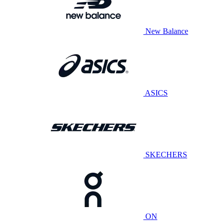
New Balance
ASICS
SKECHERS
ON