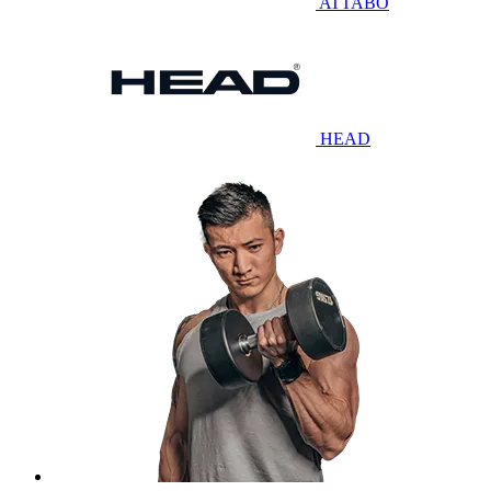
ATTABO
HEAD