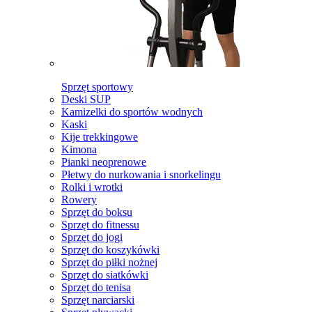
Sprzęt sportowy
Deski SUP
Kamizelki do sportów wodnych
Kaski
Kije trekkingowe
Kimona
Pianki neoprenowe
Płetwy do nurkowania i snorkelingu
Rolki i wrotki
Rowery
Sprzęt do boksu
Sprzęt do fitnessu
Sprzęt do jogi
Sprzęt do koszykówki
Sprzęt do piłki nożnej
Sprzęt do siatkówki
Sprzęt do tenisa
Sprzęt narciarski