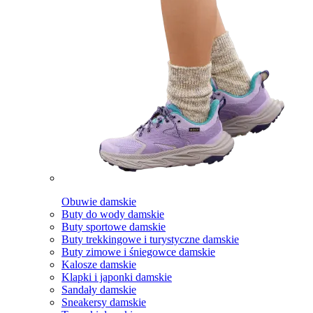
Obuwie damskie
Buty do wody damskie
Buty sportowe damskie
Buty trekkingowe i turystyczne damskie
Buty zimowe i śniegowce damskie
Kalosze damskie
Klapki i japonki damskie
Sandały damskie
Sneakersy damskie