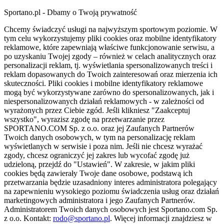
Sportano.pl - Dbamy o Twoją prywatność
Chcemy świadczyć usługi na najwyższym sportowym poziomie. W
tym celu wykorzystujemy pliki cookies oraz mobilne identyfikatory
reklamowe, które zapewniają właściwe funkcjonowanie serwisu, a
po uzyskaniu Twojej zgody – również w celach analitycznych oraz
personalizacji reklam, tj. wyświetlania spersonalizowanych treści i
reklam dopasowanych do Twoich zainteresowań oraz mierzenia ich
skuteczności. Pliki cookies i mobilne identyfikatory reklamowe
mogą być wykorzystywane zarówno do spersonalizowanych, jak i
niespersonalizowanych działań reklamowych - w zależności od
wyrażonych przez Ciebie zgód. Jeśli klikniesz "Zaakceptuj
wszystko", wyrazisz zgodę na przetwarzanie przez
SPORTANO.COM Sp. z o.o. oraz jej Zaufanych Partnerów
Twoich danych osobowych, w tym na personalizację reklam
wyświetlanych w serwisie i poza nim. Jeśli nie chcesz wyrażać
zgody, chcesz ograniczyć jej zakres lub wycofać zgodę już
udzieloną, przejdź do "Ustawień". W zakresie, w jakim pliki
cookies będą zawierały Twoje dane osobowe, podstawą ich
przetwarzania będzie uzasadniony interes administratora polegający
na zapewnieniu wysokiego poziomu świadczenia usług oraz działań
marketingowych administratora i jego Zaufanych Partnerów.
Administratorem Twoich danych osobowych jest Sportano.com Sp.
z o.o. Kontakt:
rodo@sportano.pl
. Więcej informacji znajdziesz w