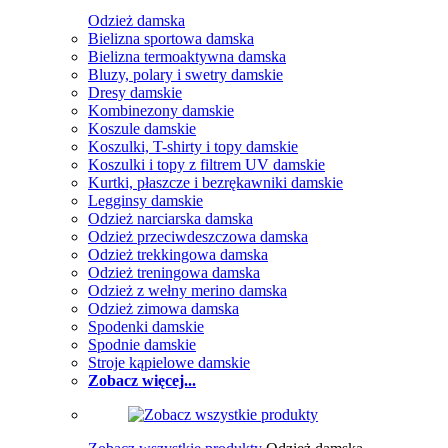
Odzież damska
Bielizna sportowa damska
Bielizna termoaktywna damska
Bluzy, polary i swetry damskie
Dresy damskie
Kombinezony damskie
Koszule damskie
Koszulki, T-shirty i topy damskie
Koszulki i topy z filtrem UV damskie
Kurtki, płaszcze i bezrękawniki damskie
Legginsy damskie
Odzież narciarska damska
Odzież przeciwdeszczowa damska
Odzież trekkingowa damska
Odzież treningowa damska
Odzież z wełny merino damska
Odzież zimowa damska
Spodenki damskie
Spodnie damskie
Stroje kąpielowe damskie
Zobacz więcej...