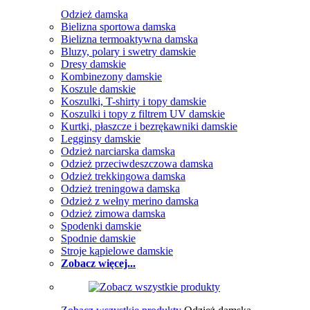
Odzież damska
Bielizna sportowa damska
Bielizna termoaktywna damska
Bluzy, polary i swetry damskie
Dresy damskie
Kombinezony damskie
Koszule damskie
Koszulki, T-shirty i topy damskie
Koszulki i topy z filtrem UV damskie
Kurtki, płaszcze i bezrękawniki damskie
Legginsy damskie
Odzież narciarska damska
Odzież przeciwdeszczowa damska
Odzież trekkingowa damska
Odzież treningowa damska
Odzież z wełny merino damska
Odzież zimowa damska
Spodenki damskie
Spodnie damskie
Stroje kąpielowe damskie
Zobacz więcej...