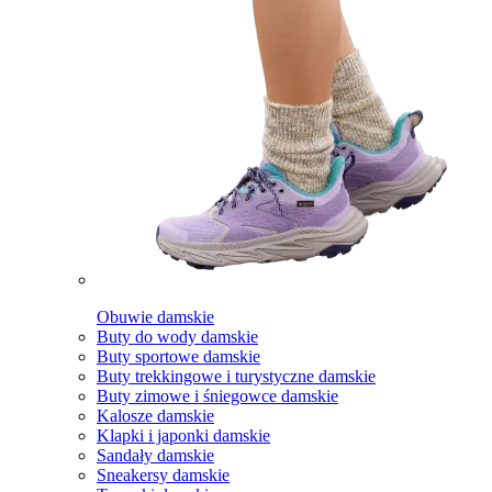
Obuwie damskie
Buty do wody damskie
Buty sportowe damskie
Buty trekkingowe i turystyczne damskie
Buty zimowe i śniegowce damskie
Kalosze damskie
Klapki i japonki damskie
Sandały damskie
Sneakersy damskie