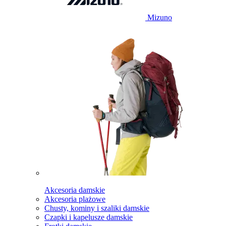
Mizuno
Akcesoria damskie
Akcesoria plażowe
Chusty, kominy i szaliki damskie
Czapki i kapelusze damskie