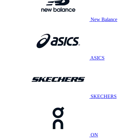
New Balance
ASICS
SKECHERS
ON