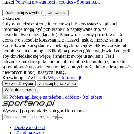
naszej
Polityka prywatności i cookies - Sportano.pl
.
Zaakceptuj wszystko
Ustawienia
Ustawienia
Gdy odwiedzasz stronę internetową lub korzystasz z aplikacji,
informacje mogą być pobierane lub zapisywane (np. za
pośrednictwem przeglądarki). Ponieważ chcemy pozostawić Ci
decyzję o sposobie korzystania z naszych usług, możesz sam(a)
kontrolować korzystanie z niektórych rodzajów plików cookie lub
podobnych technologii. Kliknij na poszczególne nagłówki kategorii,
aby dowiedzieć się więcej i zmienić swoje ustawienia. Jeśli
odrzucisz niektóre pliki cookie lub podobne technologie, może to
spowodować wyświetlenie mniej istotnych treści lub niedostępność
niektórych funkcji naszych usług.
Rozwiń opis
Zwiń opis
Więcej informacji
Potwierdź wybór
Zaakceptuj wszystko
Wróć do ustawień
Pobierz aplikację na telefon i odbierz 40 zł rabatu!
Wyszukaj po produkcie, kategorii lub marce
Dostawa od 0 zł
30 dni na zwrot