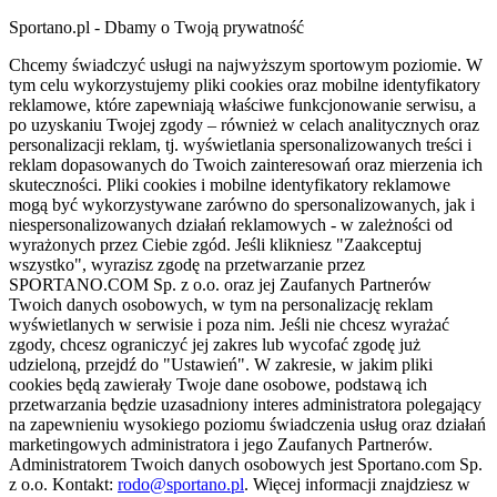
Sportano.pl - Dbamy o Twoją prywatność
Chcemy świadczyć usługi na najwyższym sportowym poziomie. W
tym celu wykorzystujemy pliki cookies oraz mobilne identyfikatory
reklamowe, które zapewniają właściwe funkcjonowanie serwisu, a
po uzyskaniu Twojej zgody – również w celach analitycznych oraz
personalizacji reklam, tj. wyświetlania spersonalizowanych treści i
reklam dopasowanych do Twoich zainteresowań oraz mierzenia ich
skuteczności. Pliki cookies i mobilne identyfikatory reklamowe
mogą być wykorzystywane zarówno do spersonalizowanych, jak i
niespersonalizowanych działań reklamowych - w zależności od
wyrażonych przez Ciebie zgód. Jeśli klikniesz "Zaakceptuj
wszystko", wyrazisz zgodę na przetwarzanie przez
SPORTANO.COM Sp. z o.o. oraz jej Zaufanych Partnerów
Twoich danych osobowych, w tym na personalizację reklam
wyświetlanych w serwisie i poza nim. Jeśli nie chcesz wyrażać
zgody, chcesz ograniczyć jej zakres lub wycofać zgodę już
udzieloną, przejdź do "Ustawień". W zakresie, w jakim pliki
cookies będą zawierały Twoje dane osobowe, podstawą ich
przetwarzania będzie uzasadniony interes administratora polegający
na zapewnieniu wysokiego poziomu świadczenia usług oraz działań
marketingowych administratora i jego Zaufanych Partnerów.
Administratorem Twoich danych osobowych jest Sportano.com Sp.
z o.o. Kontakt:
rodo@sportano.pl
. Więcej informacji znajdziesz w