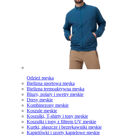
Odzież męska
Bielizna sportowa męska
Bielizna termoaktywna męska
Bluzy, polary i swetry męskie
Dresy męskie
Kombinezony męskie
Koszule męskie
Koszulki, T-shirty i topy męskie
Koszulki i topy z filtrem UV męskie
Kurtki, płaszcze i bezrękawniki męskie
Kąpielówki i szorty kąpielowe męskie