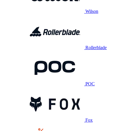
Wilson
Rollerblade
POC
Fox