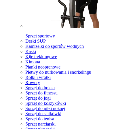
Sprzęt sportowy
Deski SUP
Kamizelki do sportów wodnych
Kaski
Kije trekkingowe
Kimona
Pianki neoprenowe
Płetwy do nurkowania i snorkelingu
Rolki i wrotki
Rowery
Sprzęt do boksu
Sprzęt do fitnessu
Sprzęt do jogi
Sprzęt do koszykówki
Sprzęt do piłki nożnej
Sprzęt do siatkówki
Sprzęt do tenisa
Sprzęt narciarski