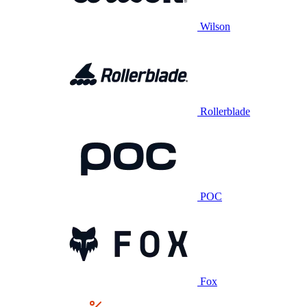
Wilson
Rollerblade
POC
Fox