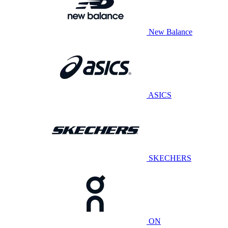
New Balance
ASICS
SKECHERS
ON