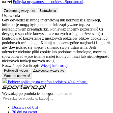
naszej
Polityka prywatności i cookies - Sportano.pl
.
Zaakceptuj wszystko
Ustawienia
Ustawienia
Gdy odwiedzasz stronę internetową lub korzystasz z aplikacji,
informacje mogą być pobierane lub zapisywane (np. za
pośrednictwem przeglądarki). Ponieważ chcemy pozostawić Ci
decyzję o sposobie korzystania z naszych usług, możesz sam(a)
kontrolować korzystanie z niektórych rodzajów plików cookie lub
podobnych technologii. Kliknij na poszczególne nagłówki kategorii,
aby dowiedzieć się więcej i zmienić swoje ustawienia. Jeśli
odrzucisz niektóre pliki cookie lub podobne technologie, może to
spowodować wyświetlenie mniej istotnych treści lub niedostępność
niektórych funkcji naszych usług.
Rozwiń opis
Zwiń opis
Więcej informacji
Potwierdź wybór
Zaakceptuj wszystko
Wróć do ustawień
Pobierz aplikację na telefon i odbierz 40 zł rabatu!
Wyszukaj po produkcie, kategorii lub marce
Dostawa od 0 zł
30 dni na zwrot