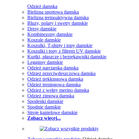
Odzież damska
Bielizna sportowa damska
Bielizna termoaktywna damska
Bluzy, polary i swetry damskie
Dresy damskie
Kombinezony damskie
Koszule damskie
Koszulki, T-shirty i topy damskie
Koszulki i topy z filtrem UV damskie
Kurtki, płaszcze i bezrękawniki damskie
Legginsy damskie
Odzież narciarska damska
Odzież przeciwdeszczowa damska
Odzież trekkingowa damska
Odzież treningowa damska
Odzież z wełny merino damska
Odzież zimowa damska
Spodenki damskie
Spodnie damskie
Stroje kąpielowe damskie
Zobacz więcej...