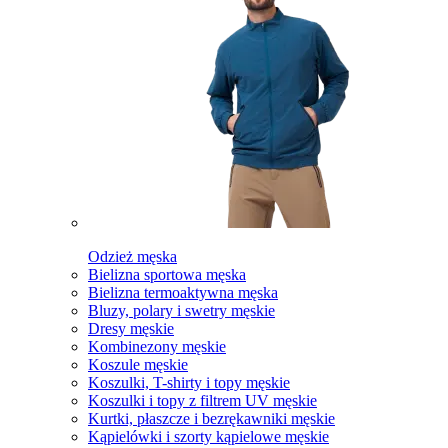
Odzież męska
Bielizna sportowa męska
Bielizna termoaktywna męska
Bluzy, polary i swetry męskie
Dresy męskie
Kombinezony męskie
Koszule męskie
Koszulki, T-shirty i topy męskie
Koszulki i topy z filtrem UV męskie
Kurtki, płaszcze i bezrękawniki męskie
Kąpielówki i szorty kąpielowe męskie