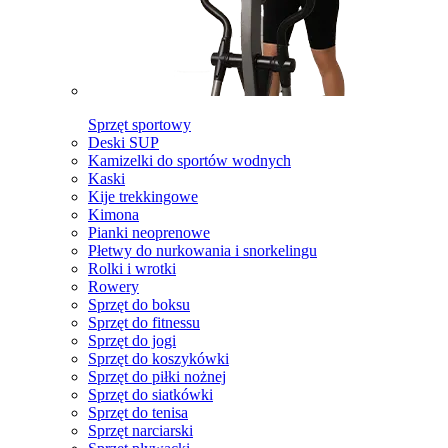
Sprzęt sportowy
Deski SUP
Kamizelki do sportów wodnych
Kaski
Kije trekkingowe
Kimona
Pianki neoprenowe
Płetwy do nurkowania i snorkelingu
Rolki i wrotki
Rowery
Sprzęt do boksu
Sprzęt do fitnessu
Sprzęt do jogi
Sprzęt do koszykówki
Sprzęt do piłki nożnej
Sprzęt do siatkówki
Sprzęt do tenisa
Sprzęt narciarski