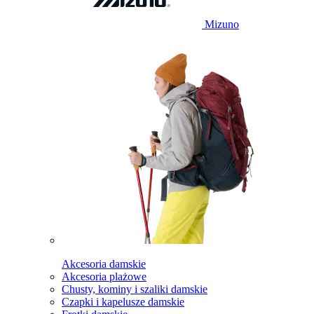
Mizuno
Akcesoria damskie
Akcesoria plażowe
Chusty, kominy i szaliki damskie
Czapki i kapelusze damskie