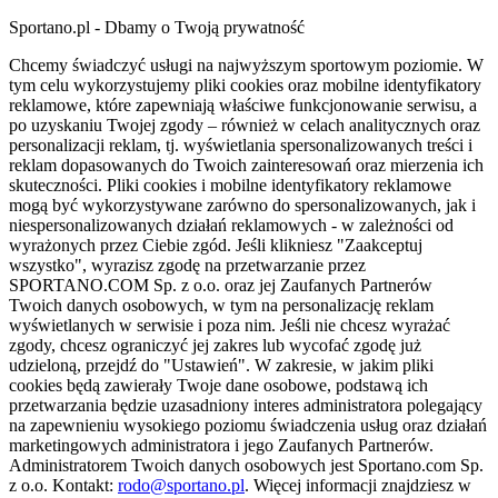
Sportano.pl - Dbamy o Twoją prywatność
Chcemy świadczyć usługi na najwyższym sportowym poziomie. W
tym celu wykorzystujemy pliki cookies oraz mobilne identyfikatory
reklamowe, które zapewniają właściwe funkcjonowanie serwisu, a
po uzyskaniu Twojej zgody – również w celach analitycznych oraz
personalizacji reklam, tj. wyświetlania spersonalizowanych treści i
reklam dopasowanych do Twoich zainteresowań oraz mierzenia ich
skuteczności. Pliki cookies i mobilne identyfikatory reklamowe
mogą być wykorzystywane zarówno do spersonalizowanych, jak i
niespersonalizowanych działań reklamowych - w zależności od
wyrażonych przez Ciebie zgód. Jeśli klikniesz "Zaakceptuj
wszystko", wyrazisz zgodę na przetwarzanie przez
SPORTANO.COM Sp. z o.o. oraz jej Zaufanych Partnerów
Twoich danych osobowych, w tym na personalizację reklam
wyświetlanych w serwisie i poza nim. Jeśli nie chcesz wyrażać
zgody, chcesz ograniczyć jej zakres lub wycofać zgodę już
udzieloną, przejdź do "Ustawień". W zakresie, w jakim pliki
cookies będą zawierały Twoje dane osobowe, podstawą ich
przetwarzania będzie uzasadniony interes administratora polegający
na zapewnieniu wysokiego poziomu świadczenia usług oraz działań
marketingowych administratora i jego Zaufanych Partnerów.
Administratorem Twoich danych osobowych jest Sportano.com Sp.
z o.o. Kontakt:
rodo@sportano.pl
. Więcej informacji znajdziesz w