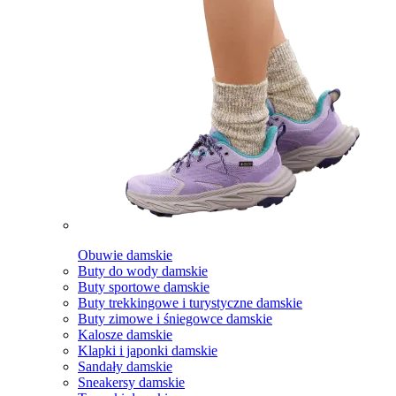
Obuwie damskie
Buty do wody damskie
Buty sportowe damskie
Buty trekkingowe i turystyczne damskie
Buty zimowe i śniegowce damskie
Kalosze damskie
Klapki i japonki damskie
Sandały damskie
Sneakersy damskie