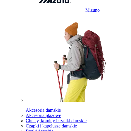
Mizuno
Akcesoria damskie
Akcesoria plażowe
Chusty, kominy i szaliki damskie
Czapki i kapelusze damskie