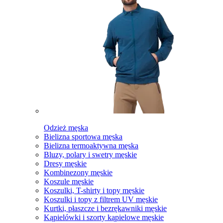
Odzież męska
Bielizna sportowa męska
Bielizna termoaktywna męska
Bluzy, polary i swetry męskie
Dresy męskie
Kombinezony męskie
Koszule męskie
Koszulki, T-shirty i topy męskie
Koszulki i topy z filtrem UV męskie
Kurtki, płaszcze i bezrękawniki męskie
Kąpielówki i szorty kąpielowe męskie