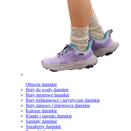
Obuwie damskie
Buty do wody damskie
Buty sportowe damskie
Buty trekkingowe i turystyczne damskie
Buty zimowe i śniegowce damskie
Kalosze damskie
Klapki i japonki damskie
Sandały damskie
Sneakersy damskie