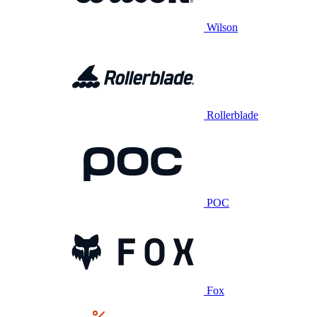
Wilson
Rollerblade
POC
Fox