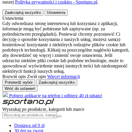
naszej
Polityka prywatności i cookies - Sportano.pl
.
Zaakceptuj wszystko
Ustawienia
Ustawienia
Gdy odwiedzasz stronę internetową lub korzystasz z aplikacji,
informacje mogą być pobierane lub zapisywane (np. za
pośrednictwem przeglądarki). Ponieważ chcemy pozostawić Ci
decyzję o sposobie korzystania z naszych usług, możesz sam(a)
kontrolować korzystanie z niektórych rodzajów plików cookie lub
podobnych technologii. Kliknij na poszczególne nagłówki kategorii,
aby dowiedzieć się więcej i zmienić swoje ustawienia. Jeśli
odrzucisz niektóre pliki cookie lub podobne technologie, może to
spowodować wyświetlenie mniej istotnych treści lub niedostępność
niektórych funkcji naszych usług.
Rozwiń opis
Zwiń opis
Więcej informacji
Potwierdź wybór
Zaakceptuj wszystko
Wróć do ustawień
Pobierz aplikację na telefon i odbierz 40 zł rabatu!
Wyszukaj po produkcie, kategorii lub marce
Dostawa od 0 zł
30 dni na zwrot