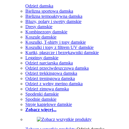
Odzież damska
Bielizna sportowa damska
Bielizna termoaktywna damska
Bluzy, polary i swetry damskie
Dresy damskie
Kombinezony damskie
Koszule damskie
Koszulki, T-shirty i topy damskie
Koszulki i topy z filtrem UV damskie
Kurtki, płaszcze i bezrękawniki damskie
Legginsy damskie
Odzież narciarska damska
Odzież przeciwdeszczowa damska
Odzież trekkingowa damska
Odzież treningowa damska
Odzież z wełny merino damska
Odzież zimowa damska
Spodenki damskie
Spodnie damskie
Stroje kąpielowe damskie
Zobacz więcej...