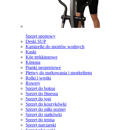
Sprzęt sportowy
Deski SUP
Kamizelki do sportów wodnych
Kaski
Kije trekkingowe
Kimona
Pianki neoprenowe
Płetwy do nurkowania i snorkelingu
Rolki i wrotki
Rowery
Sprzęt do boksu
Sprzęt do fitnessu
Sprzęt do jogi
Sprzęt do koszykówki
Sprzęt do piłki nożnej
Sprzęt do siatkówki
Sprzęt do tenisa
Sprzęt narciarski