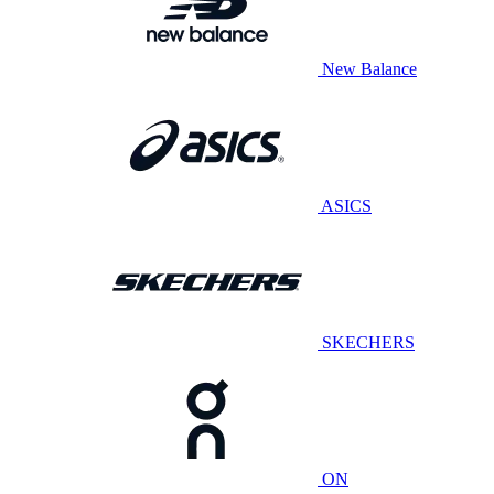
New Balance
ASICS
SKECHERS
ON