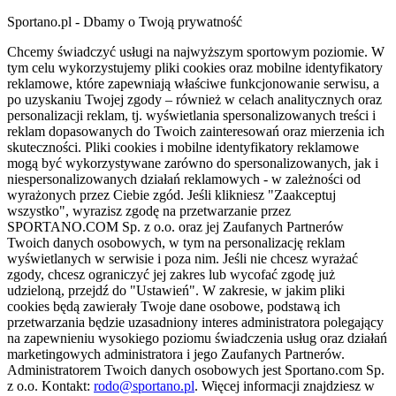
Sportano.pl - Dbamy o Twoją prywatność
Chcemy świadczyć usługi na najwyższym sportowym poziomie. W
tym celu wykorzystujemy pliki cookies oraz mobilne identyfikatory
reklamowe, które zapewniają właściwe funkcjonowanie serwisu, a
po uzyskaniu Twojej zgody – również w celach analitycznych oraz
personalizacji reklam, tj. wyświetlania spersonalizowanych treści i
reklam dopasowanych do Twoich zainteresowań oraz mierzenia ich
skuteczności. Pliki cookies i mobilne identyfikatory reklamowe
mogą być wykorzystywane zarówno do spersonalizowanych, jak i
niespersonalizowanych działań reklamowych - w zależności od
wyrażonych przez Ciebie zgód. Jeśli klikniesz "Zaakceptuj
wszystko", wyrazisz zgodę na przetwarzanie przez
SPORTANO.COM Sp. z o.o. oraz jej Zaufanych Partnerów
Twoich danych osobowych, w tym na personalizację reklam
wyświetlanych w serwisie i poza nim. Jeśli nie chcesz wyrażać
zgody, chcesz ograniczyć jej zakres lub wycofać zgodę już
udzieloną, przejdź do "Ustawień". W zakresie, w jakim pliki
cookies będą zawierały Twoje dane osobowe, podstawą ich
przetwarzania będzie uzasadniony interes administratora polegający
na zapewnieniu wysokiego poziomu świadczenia usług oraz działań
marketingowych administratora i jego Zaufanych Partnerów.
Administratorem Twoich danych osobowych jest Sportano.com Sp.
z o.o. Kontakt:
rodo@sportano.pl
. Więcej informacji znajdziesz w