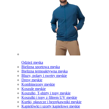
Odzież męska
Bielizna sportowa męska
Bielizna termoaktywna męska
Bluzy, polary i swetry męskie
Dresy męskie
Kombinezony męskie
Koszule męskie
Koszulki, T-shirty i topy męskie
Koszulki i topy z filtrem UV męskie
Kurtki, płaszcze i bezrękawniki męskie
Kąpielówki i szorty kąpielowe męskie