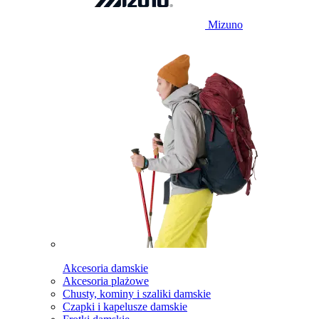
Mizuno
Akcesoria damskie
Akcesoria plażowe
Chusty, kominy i szaliki damskie
Czapki i kapelusze damskie