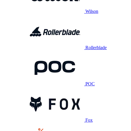
Wilson
Rollerblade
POC
Fox