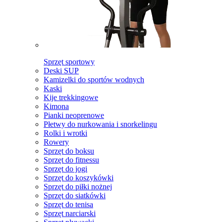
Sprzęt sportowy
Deski SUP
Kamizelki do sportów wodnych
Kaski
Kije trekkingowe
Kimona
Pianki neoprenowe
Płetwy do nurkowania i snorkelingu
Rolki i wrotki
Rowery
Sprzęt do boksu
Sprzęt do fitnessu
Sprzęt do jogi
Sprzęt do koszykówki
Sprzęt do piłki nożnej
Sprzęt do siatkówki
Sprzęt do tenisa
Sprzęt narciarski