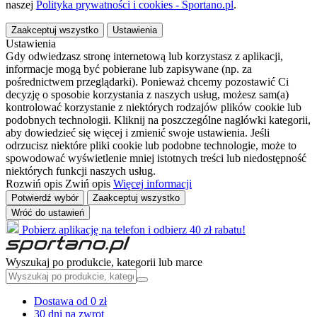
naszej
Polityka prywatności i cookies - Sportano.pl
.
Zaakceptuj wszystko
Ustawienia
Ustawienia
Gdy odwiedzasz stronę internetową lub korzystasz z aplikacji,
informacje mogą być pobierane lub zapisywane (np. za
pośrednictwem przeglądarki). Ponieważ chcemy pozostawić Ci
decyzję o sposobie korzystania z naszych usług, możesz sam(a)
kontrolować korzystanie z niektórych rodzajów plików cookie lub
podobnych technologii. Kliknij na poszczególne nagłówki kategorii,
aby dowiedzieć się więcej i zmienić swoje ustawienia. Jeśli
odrzucisz niektóre pliki cookie lub podobne technologie, może to
spowodować wyświetlenie mniej istotnych treści lub niedostępność
niektórych funkcji naszych usług.
Rozwiń opis
Zwiń opis
Więcej informacji
Potwierdź wybór
Zaakceptuj wszystko
Wróć do ustawień
Pobierz aplikację na telefon i odbierz 40 zł rabatu!
Wyszukaj po produkcie, kategorii lub marce
Dostawa od 0 zł
30 dni na zwrot