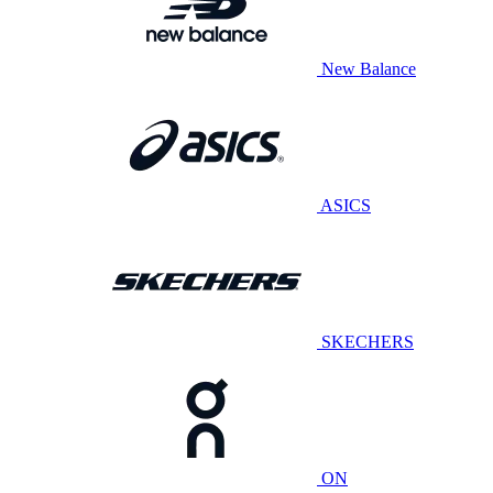
New Balance
ASICS
SKECHERS
ON