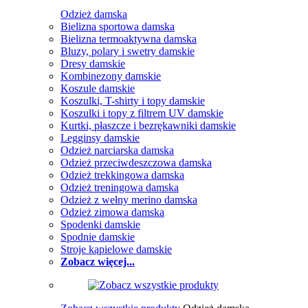
Odzież damska
Bielizna sportowa damska
Bielizna termoaktywna damska
Bluzy, polary i swetry damskie
Dresy damskie
Kombinezony damskie
Koszule damskie
Koszulki, T-shirty i topy damskie
Koszulki i topy z filtrem UV damskie
Kurtki, płaszcze i bezrękawniki damskie
Legginsy damskie
Odzież narciarska damska
Odzież przeciwdeszczowa damska
Odzież trekkingowa damska
Odzież treningowa damska
Odzież z wełny merino damska
Odzież zimowa damska
Spodenki damskie
Spodnie damskie
Stroje kąpielowe damskie
Zobacz więcej...