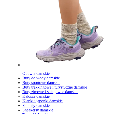
Obuwie damskie
Buty do wody damskie
Buty sportowe damskie
Buty trekkingowe i turystyczne damskie
Buty zimowe i śniegowce damskie
Kalosze damskie
Klapki i japonki damskie
Sandały damskie
Sneakersy damskie