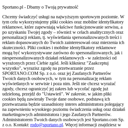
Sportano.pl - Dbamy o Twoją prywatność
Chcemy świadczyć usługi na najwyższym sportowym poziomie. W
tym celu wykorzystujemy pliki cookies oraz mobilne identyfikatory
reklamowe, które zapewniają właściwe funkcjonowanie serwisu, a
po uzyskaniu Twojej zgody – również w celach analitycznych oraz
personalizacji reklam, tj. wyświetlania spersonalizowanych treści i
reklam dopasowanych do Twoich zainteresowań oraz mierzenia ich
skuteczności. Pliki cookies i mobilne identyfikatory reklamowe
mogą być wykorzystywane zarówno do spersonalizowanych, jak i
niespersonalizowanych działań reklamowych - w zależności od
wyrażonych przez Ciebie zgód. Jeśli klikniesz "Zaakceptuj
wszystko", wyrazisz zgodę na przetwarzanie przez
SPORTANO.COM Sp. z o.o. oraz jej Zaufanych Partnerów
Twoich danych osobowych, w tym na personalizację reklam
wyświetlanych w serwisie i poza nim. Jeśli nie chcesz wyrażać
zgody, chcesz ograniczyć jej zakres lub wycofać zgodę już
udzieloną, przejdź do "Ustawień". W zakresie, w jakim pliki
cookies będą zawierały Twoje dane osobowe, podstawą ich
przetwarzania będzie uzasadniony interes administratora polegający
na zapewnieniu wysokiego poziomu świadczenia usług oraz działań
marketingowych administratora i jego Zaufanych Partnerów.
Administratorem Twoich danych osobowych jest Sportano.com Sp.
z o.o. Kontakt:
rodo@sportano.pl
. Więcej informacji znajdziesz w