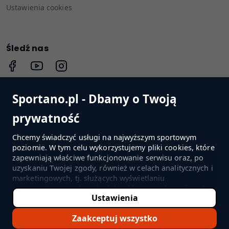
Ustawienia cookies
Śledź nas
Sportano.pl - Dbamy o Twoją
PRZEJDŹ DO SKLEPU
prywatność
Chcemy świadczyć usługi na najwyższym sportowym
poziomie. W tym celu wykorzystujemy pliki cookies, które
Sprawdź nasze oceny
zapewniają właściwe funkcjonowanie serwisu oraz, po
4.9
uzyskaniu Twojej zgody, również w celach analitycznych i
marketingowych, tj. służących wyświetlaniu
spersonalizowanych treści lub reklam (w zależności od
Ustawienia
Twoich ustawień) i mierzeniu ich skuteczności. Jeśli
©2022-2026 Sportano
klikniesz "Zaakceptuj wszystko", wyrazisz zgodę na
Zaakceptuj wszystko
przetwarzanie przez SPORTANO.COM Sp. z o.o. oraz jej