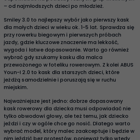
– od najmłodszych dzieci po młodzież.
Smiley 3.0 to najlepszy wybór jako pierwszy kask
dla małych dzieci w wieku ok. 1-5 lat. Sprawdza się
przy rowerku biegowym i pierwszych próbach
jazdy, gdzie kluczowe znaczenie ma lekkość,
wygoda i łatwe dopasowanie. Warto go również
wybrać gdy szukamy kasku dla malca
przewożonego w foteliku rowerowym. Z kolei ABUS
Youn-I 2.0 to kask dla starszych dzieci, które
jeżdżą samodzielnie i poruszają się w ruchu
miejskim.
Najważniejsze jest jedno: dobrze dopasowany
kask rowerowy dla dziecka musi odpowiadać nie
tylko obwodowi głowy, ale też temu, jak dziecko
jeździ i czy w ogóle chce go nosić. Dlatego warto
wybrać model, który malec zaakceptuje i będzie w
nim jeździć bez protestów, ponieważ tylko wtedy