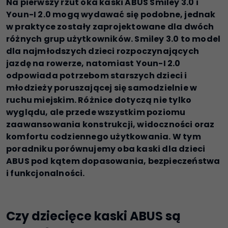
Na pierwszy rzut oka kaski ABUS Smiley 3.0 i
Youn-I 2.0 mogą wydawać się podobne, jednak
w praktyce zostały zaprojektowane dla dwóch
różnych grup użytkowników. Smiley 3.0 to model
dla najmłodszych dzieci rozpoczynających
jazdę na rowerze, natomiast Youn-I 2.0
odpowiada potrzebom starszych dzieci i
młodzieży poruszającej się samodzielnie w
ruchu miejskim. Różnice dotyczą nie tylko
wyglądu, ale przede wszystkim poziomu
zaawansowania konstrukcji, widoczności oraz
komfortu codziennego użytkowania. W tym
poradniku porównujemy oba kaski dla dzieci
ABUS pod kątem dopasowania, bezpieczeństwa
i funkcjonalności.
Czy dziecięce kaski ABUS są