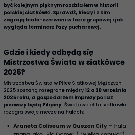
być kolejnym pięknym rozdziałem w historii
polskiej siatkówki. Sprawdź, kiedy i z kim
zagrają biało-czerwoni w fazie grupowej i jak
wygląda terminarz fazy pucharowej.
Gdzie i kiedy odbędą się
Mistrzostwa Świata w siatkówce
2025?
Mistrzostwa Świata w Piłce Siatkowej Mężczyzn
2025 zostaną rozegrane między
12 a 28 września
2025 roku, a gospodarzem imprezy po raz
pierwszy będą
Filipiny
. Światowa elita
siatkówki
rozegra swoje mecze na halach:
Araneta Coliseum w Quezon City
– hala
znana jako „Big Dome” („Wielka Kopuła”)