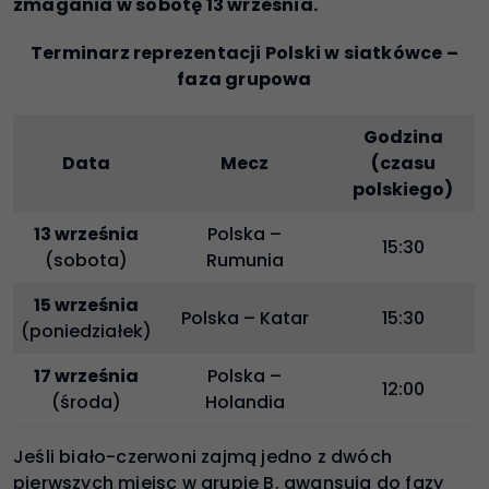
zmagania w sobotę 13 września.
Terminarz reprezentacji Polski w siatkówce –
faza grupowa
Godzina
Data
Mecz
(czasu
polskiego)
13 września
Polska –
15:30
(sobota)
Rumunia
15 września
Polska – Katar
15:30
(poniedziałek)
17 września
Polska –
12:00
(środa)
Holandia
Jeśli biało-czerwoni zajmą jedno z dwóch
pierwszych miejsc w grupie B, awansują do fazy