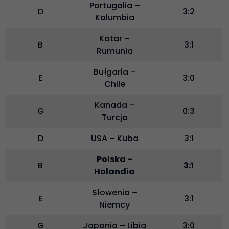
Portugalia –
D
3:2
Kolumbia
Katar –
B
3:1
Rumunia
Bułgaria –
E
3:0
Chile
Kanada –
G
0:3
Turcja
D
USA – Kuba
3:1
Polska –
B
3:1
Holandia
Słowenia –
E
3:1
Niemcy
G
Japonia – Libia
3:0