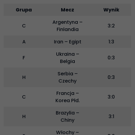
Grupa
Mecz
Wynik
Argentyna –
C
3:2
Finlandia
A
Iran – Egipt
1:3
Ukraina –
F
0:3
Belgia
Serbia –
H
0:3
Czechy
Francja –
C
3:0
Korea Płd.
Brazylia –
H
3:1
Chiny
Włochy –