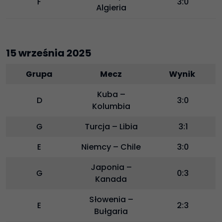
F
3:0
Algieria
15 września 2025
Grupa
Mecz
Wynik
Kuba –
D
3:0
Kolumbia
G
Turcja – Libia
3:1
E
Niemcy – Chile
3:0
Japonia –
G
0:3
Kanada
Słowenia –
E
2:3
Bułgaria