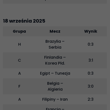
18 września 2025
Grupa
Mecz
Wynik
Brazylia –
H
0:3
Serbia
Finlandia –
C
3:1
Korea Płd.
A
Egipt – Tunezja
0:3
Belgia –
F
3:0
Algieria
A
Filipiny – Iran
2:3
Francja –