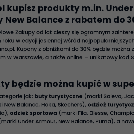
l kupisz produkty m.in. Unde
y New Balance z rabatem do 3
ylowe Zakupy od lat cieszy się ogromnym zainte
oku w edycji jesiennej wśród najpopularniejszych
ano.pl. Kupony z obniżkami do 30% będzie można 
ym w Warszawie, a także online – unikatowy kod S
ty będzie można kupić w sup
ategorie jak:
buty turystyczne
(marki Saleva, Jac
i New Balance, Hoka, Skechers),
odzież turystyc
ia),
odzież sportowa
(marki Fila, Ellesse, Champi
marki Under Armour, New Balance, Puma), a naw