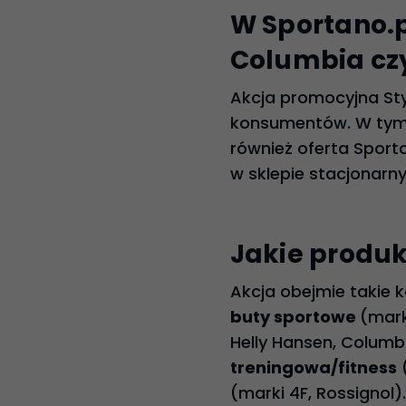
W Sportano.p
Columbia cz
Akcja promocyjna St
konsumentów. W tym r
również oferta Sport
w sklepie stacjonarn
Jakie produk
Akcja obejmie takie k
buty sportowe
(mark
Helly Hansen, Columb
treningowa/fitness
(
(marki 4F, Rossignol).