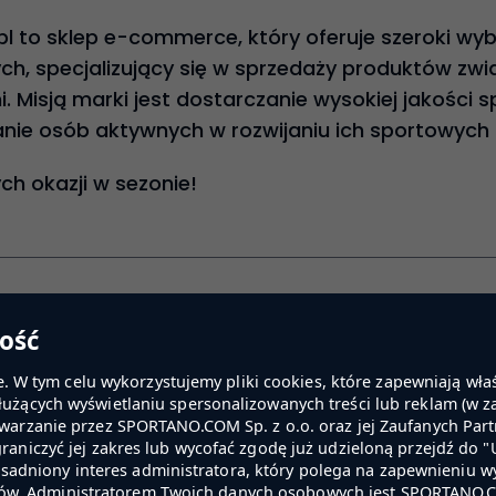
pl to sklep e-commerce, który oferuje szeroki wyb
h, specjalizujący się w sprzedaży produktów zwi
. Misją marki jest dostarczanie wysokiej jakości s
anie osób aktywnych w rozwijaniu ich sportowych p
ch okazji w sezonie!
laminy
Śledź nas
ość
min bloga
W tym celu wykorzystujemy pliki cookies, które zapewniają wła
min usługi newsletter
służących wyświetlaniu spersonalizowanych treści lub reklam (w z
enia cookies
rzetwarzanie przez SPORTANO.COM Sp. z o.o. oraz jej Zaufanych 
graniczyć jej zakres lub wycofać zgodę już udzieloną przejdź do "
sadniony interes administratora, który polega na zapewnieniu w
rów. Administratorem Twoich danych osobowych jest SPORTANO.C