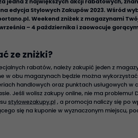
sza jedna z największych akcji rabatowych, zna
enna edycja Stylowych Zakupów 2023. Wśród wy
ortano.pl. Weekend zniżek z magazynami Twój
września – 4 października i zaowocuje gorący
ć ze zniżki?
ecjalnych rabatów, należy zakupić jeden z magazy
pne w obu magazynach będzie można wykorzysta
eriach handlowych oraz punktach usługowych w ca
sie. Jeśli wolisz zakupy online, nie ma problemu! 
isu
stylowezakupy.pl
, a promocja naliczy się po w
cego się na kuponie w wyznaczonym miejscu, podc