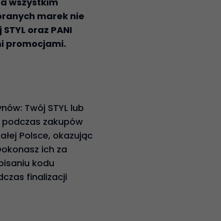
na wszystkim
branych marek nie
 STYL oraz PANI
mi promocjami.
nów: Twój STYL lub
ć podczas zakupów
łej Polsce, okazując
Dokonasz ich za
pisaniu kodu
zas finalizacji