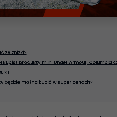
ć ze zniżki?
l kupisz produkty m.in. Under Armour, Columbia c
30%!
ty będzie można kupić w super cenach?