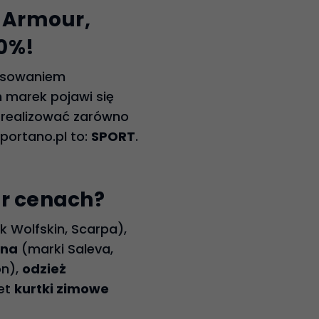
r Armour,
0%!
resowaniem
 marek pojawi się
zrealizować zarówno
portano.pl to:
SPORT
.
er cenach?
k Wolfskin, Scarpa),
zna
(marki Saleva,
on),
odzież
et
kurtki zimowe