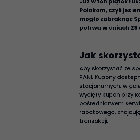
Już w ten piątek ru
Polakom, czyli jesi
mogło zabraknąć Sp
potrwa w dniach 29 
Jak skorzysta
Aby skorzystać ze sp
PANI. Kupony dostę
stacjonarnych, w gal
wycięty kupon przy ka
pośrednictwem serw
rabatowego, znajdują
transakcji.