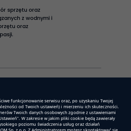
ór sprzętu oraz
ązanych z wodnymi i
przętu oraz
asji.
PRZEJDŹ DO SKLEPU
ściwe funkcjonowanie serwisu oraz, po uzyskaniu Twojej
ależności od Twoich ustawień) i mierzeniu ich skuteczności.
Sprawdź nasze oceny
Partnerów Twoich danych osobowych zgodnie z ustawieniami
4.9
Ustawień". W zakresie w jakim pliki cookie będą zawierały
ysokiego poziomu świadczenia usług oraz działań
OM Sp. z o.o. Z Administratorem możesz skontaktować się