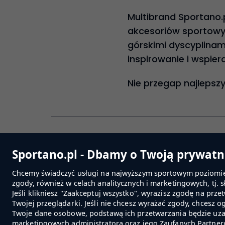
Multibrand Sportano.
akcesoriów sportowyc
górskimi dyscyplinami
inspirowanie i wspier
Nie przegap najlepszy
Regu
Sportano.pl - Dbamy o Twoją prywatn
Regula
Chcemy świadczyć usługi na najwyższym sportowym poziomie. 
Regula
zgody, również w celach analitycznych i marketingowych, tj. 
Ustawi
Jeśli klikniesz "Zaakceptuj wszystko", wyrazisz zgodę na p
Twojej przeglądarki. Jeśli nie chcesz wyrażać zgody, chcesz o
Twoje dane osobowe, podstawą ich przetwarzania będzie uza
marketingowych administratora oraz jego Zaufanych Partne