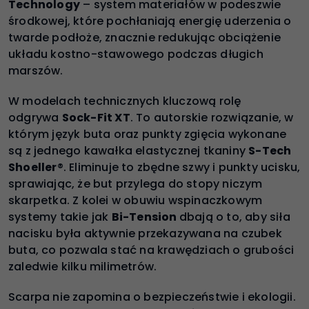
Technology
– system materiałów w podeszwie
środkowej, które pochłaniają energię uderzenia o
twarde podłoże, znacznie redukując obciążenie
układu kostno-stawowego podczas długich
marszów.
W modelach technicznych kluczową rolę
odgrywa
Sock-Fit XT
. To autorskie rozwiązanie, w
którym język buta oraz punkty zgięcia wykonane
są z jednego kawałka elastycznej tkaniny
S-Tech
Shoeller
®. Eliminuje to zbędne szwy i punkty ucisku,
sprawiając, że but przylega do stopy niczym
skarpetka. Z kolei w obuwiu wspinaczkowym
systemy takie jak
Bi-Tension
dbają o to, aby siła
nacisku była aktywnie przekazywana na czubek
buta, co pozwala stać na krawędziach o grubości
zaledwie kilku milimetrów.
Scarpa nie zapomina o bezpieczeństwie i ekologii.