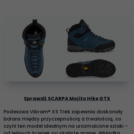
Sprawdź SCARPA Mojito Hike GTX
Podeszwa Vibram® XS Trek zapewnia doskonały
balans między przyczepnością a trwałością, co
czyni ten model idealnym na urozmaicone szlaki –
od leśnych ścieżek po skaliste granie. Wkładka