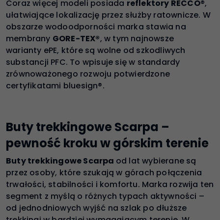
Coraz więcej modeli posiada
reflektory RECCO
®,
ułatwiające lokalizację przez służby ratownicze. W
obszarze wodoodporności marka stawia na
membrany
GORE-TEX®
, w tym najnowsze
warianty ePE, które są wolne od szkodliwych
substancji PFC. To wpisuje się w standardy
zrównoważonego rozwoju potwierdzone
certyfikatami bluesign®.
Buty trekkingowe Scarpa –
pewność kroku w górskim terenie
Buty trekkingowe Scarpa
od lat wybierane są
przez osoby, które szukają w górach połączenia
trwałości, stabilności i komfortu. Marka rozwija ten
segment z myślą o różnych typach aktywności –
od jednodniowych wyjść na szlak po dłuższe
trekkingi w bardziej wymagającym terenie. W