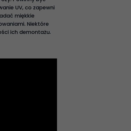
owanie UV, co zapewni
iadać miękkie
owaniami. Niektóre
ości ich demontażu.