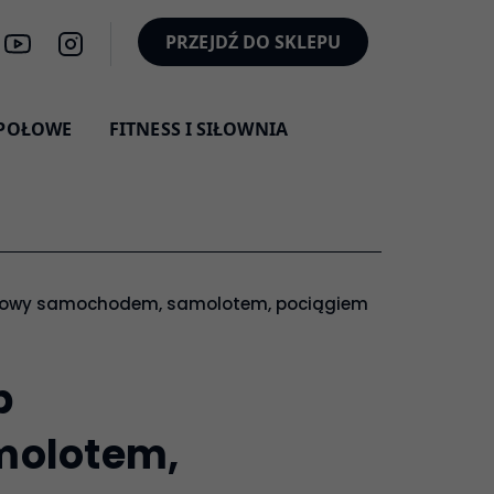
PRZEJDŹ DO SKLEPU
SPOŁOWE
FITNESS I SIŁOWNIA
oardowy samochodem, samolotem, pociągiem? Najważniejs
b
molotem,