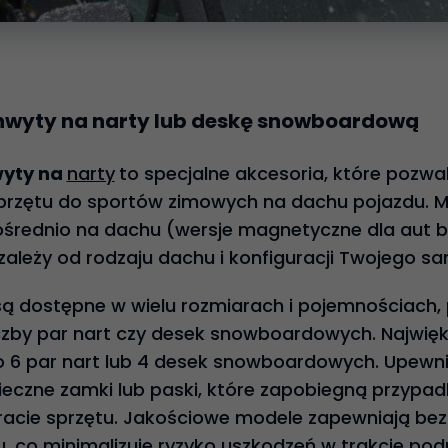
yty na narty lub deskę snowboardową
yty na
narty
to specjalne akcesoria, które pozwal
rzętu do sportów zimowych na dachu pojazdu. Mo
średnio na dachu (wersje magnetyczne dla aut b
ależy od rodzaju dachu i konfiguracji Twojego s
są dostępne w wielu rozmiarach i pojemnościach,
iczby par nart czy desek snowboardowych. Najwię
6 par nart lub 4 desek snowboardowych. Upewnij 
ieczne zamki lub paski, które zapobiegną przypa
racie sprzętu. Jakościowe modele zapewniają be
 co minimalizuje ryzyko uszkodzeń w trakcie pod