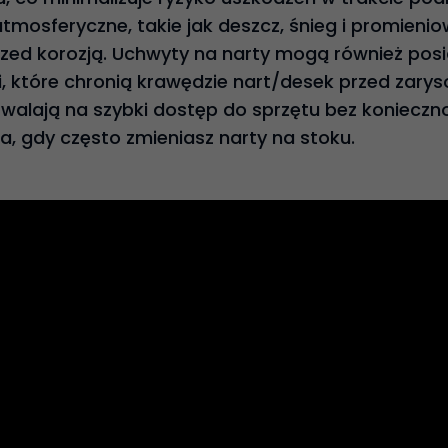
tmosferyczne, takie jak deszcz, śnieg i promieni
rzed korozją. Uchwyty na narty mogą również pos
i, które chronią krawędzie nart/desek przed zarys
walają na szybki dostęp do sprzętu bez konieczn
a, gdy często zmieniasz narty na stoku.