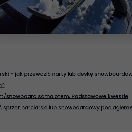
arski - jak przewozić narty lub deskę snowboardo
m?
art/snowboard samolotem. Podstawowe kwestie
ć sprzęt narciarski lub snowboardowy pociągiem