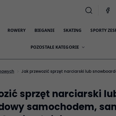
ROWERY
BIEGANIE
SKATING
SPORTY ZE
POZOSTAŁE KATEGORIE
Jak przewozić sprzęt narciarski lub snowb
imowych
zić sprzęt narciarski lu
dowy samochodem, sa