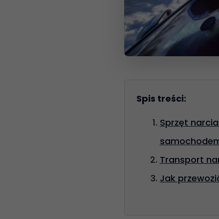
Spis treści:
Sprzęt narci
samochode
Transport n
Jak przewozi