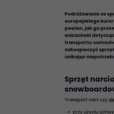
Podróżowanie ze sp
europejskiego kuro
pewien, jak go prz
wskazówki dotycząc
transportu: samoch
zabezpieczyć sprzęt
unikając niepotrzeb
Sprzęt narcia
snowboardo
Transport nart czy
de
przy użyciu uchw