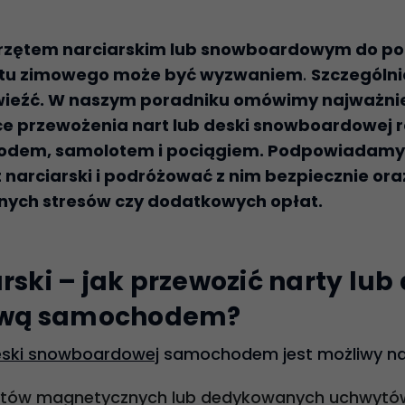
rzętem narciarskim lub snowboardowym do pol
rtu zimowego może być wyzwaniem
.
Szczególnie
ewieźć. W naszym poradniku omówimy najważnie
e przewożenia nart lub deski snowboardowej 
odem, samolotem i pociągiem. Podpowiadamy t
 narciarski i podróżować z nim bezpiecznie or
nych stresów czy dodatkowych opłat.
rski – jak przewozić narty lub
wą samochodem?
ski snowboardowej
samochodem jest możliwy na
ytów magnetycznych lub dedykowanych uchwytów