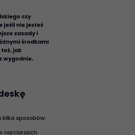
skiego czy
 jeśli nie jesteś
jsze zasady i
różnymi środkami
eż, jak
az wygodnie,
 deskę
 kilka sposobów:
 narciarskich