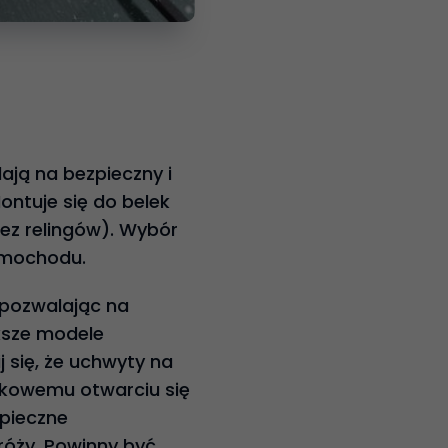
ają na bezpieczny i
ntuje się do belek
ez relingów). Wybór
amochodu.
 pozwalając na
ksze modele
się, że uchwyty na
dkowemu otwarciu się
zpieczne
róży. Powinny być