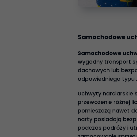
Samochodowe uchw
Samochodowe uchw
wygodny transport sp
dachowych lub bezpo
odpowiedniego typu z
Uchwyty narciarskie 
przewożenie różnej l
pomieszczą nawet do 
narty posiadają bezp
podczas podróży i ut
zamocowanie sprzętu,