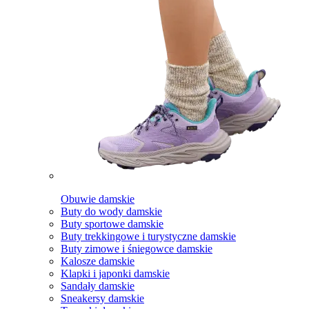
Obuwie damskie
Buty do wody damskie
Buty sportowe damskie
Buty trekkingowe i turystyczne damskie
Buty zimowe i śniegowce damskie
Kalosze damskie
Klapki i japonki damskie
Sandały damskie
Sneakersy damskie