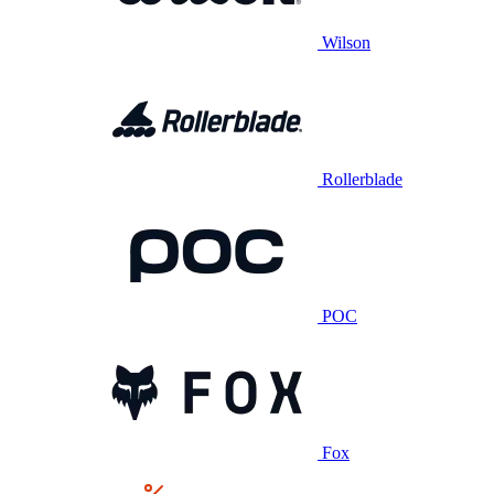
Wilson
Rollerblade
POC
Fox