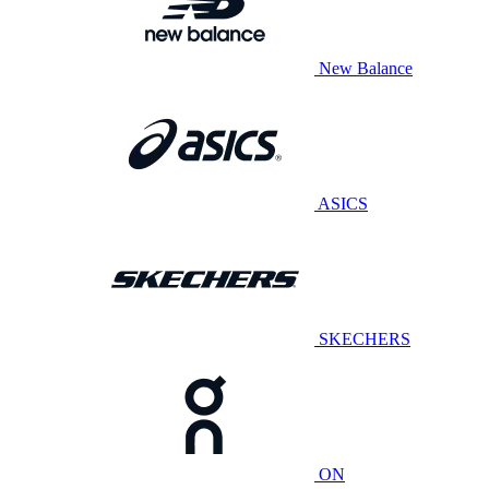
New Balance
ASICS
SKECHERS
ON