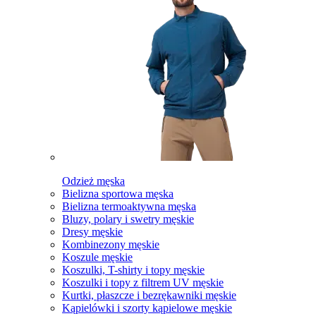
Odzież męska
Bielizna sportowa męska
Bielizna termoaktywna męska
Bluzy, polary i swetry męskie
Dresy męskie
Kombinezony męskie
Koszule męskie
Koszulki, T-shirty i topy męskie
Koszulki i topy z filtrem UV męskie
Kurtki, płaszcze i bezrękawniki męskie
Kąpielówki i szorty kąpielowe męskie