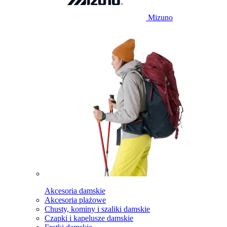
Mizuno
Akcesoria damskie
Akcesoria plażowe
Chusty, kominy i szaliki damskie
Czapki i kapelusze damskie