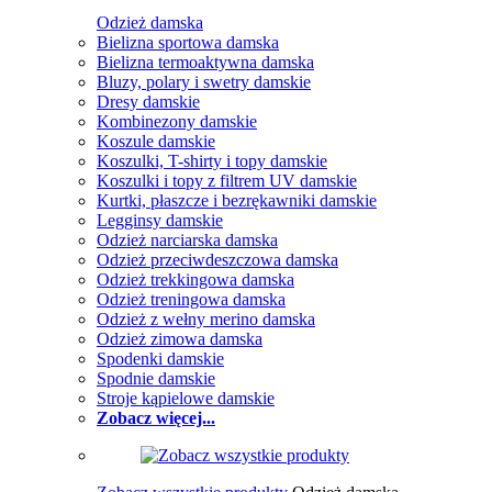
Odzież damska
Bielizna sportowa damska
Bielizna termoaktywna damska
Bluzy, polary i swetry damskie
Dresy damskie
Kombinezony damskie
Koszule damskie
Koszulki, T-shirty i topy damskie
Koszulki i topy z filtrem UV damskie
Kurtki, płaszcze i bezrękawniki damskie
Legginsy damskie
Odzież narciarska damska
Odzież przeciwdeszczowa damska
Odzież trekkingowa damska
Odzież treningowa damska
Odzież z wełny merino damska
Odzież zimowa damska
Spodenki damskie
Spodnie damskie
Stroje kąpielowe damskie
Zobacz więcej...