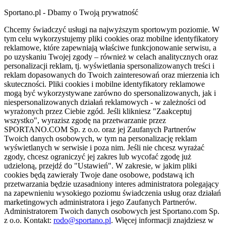
Sportano.pl - Dbamy o Twoją prywatność
Chcemy świadczyć usługi na najwyższym sportowym poziomie. W
tym celu wykorzystujemy pliki cookies oraz mobilne identyfikatory
reklamowe, które zapewniają właściwe funkcjonowanie serwisu, a
po uzyskaniu Twojej zgody – również w celach analitycznych oraz
personalizacji reklam, tj. wyświetlania spersonalizowanych treści i
reklam dopasowanych do Twoich zainteresowań oraz mierzenia ich
skuteczności. Pliki cookies i mobilne identyfikatory reklamowe
mogą być wykorzystywane zarówno do spersonalizowanych, jak i
niespersonalizowanych działań reklamowych - w zależności od
wyrażonych przez Ciebie zgód. Jeśli klikniesz "Zaakceptuj
wszystko", wyrazisz zgodę na przetwarzanie przez
SPORTANO.COM Sp. z o.o. oraz jej Zaufanych Partnerów
Twoich danych osobowych, w tym na personalizację reklam
wyświetlanych w serwisie i poza nim. Jeśli nie chcesz wyrażać
zgody, chcesz ograniczyć jej zakres lub wycofać zgodę już
udzieloną, przejdź do "Ustawień". W zakresie, w jakim pliki
cookies będą zawierały Twoje dane osobowe, podstawą ich
przetwarzania będzie uzasadniony interes administratora polegający
na zapewnieniu wysokiego poziomu świadczenia usług oraz działań
marketingowych administratora i jego Zaufanych Partnerów.
Administratorem Twoich danych osobowych jest Sportano.com Sp.
z o.o. Kontakt:
rodo@sportano.pl
. Więcej informacji znajdziesz w