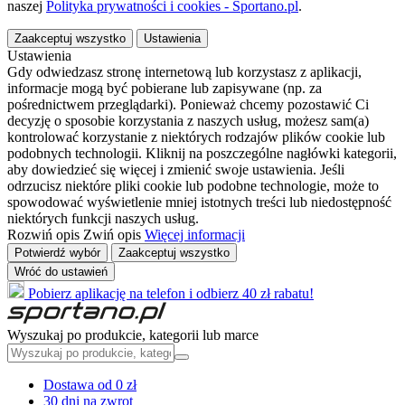
naszej
Polityka prywatności i cookies - Sportano.pl
.
Zaakceptuj wszystko
Ustawienia
Ustawienia
Gdy odwiedzasz stronę internetową lub korzystasz z aplikacji,
informacje mogą być pobierane lub zapisywane (np. za
pośrednictwem przeglądarki). Ponieważ chcemy pozostawić Ci
decyzję o sposobie korzystania z naszych usług, możesz sam(a)
kontrolować korzystanie z niektórych rodzajów plików cookie lub
podobnych technologii. Kliknij na poszczególne nagłówki kategorii,
aby dowiedzieć się więcej i zmienić swoje ustawienia. Jeśli
odrzucisz niektóre pliki cookie lub podobne technologie, może to
spowodować wyświetlenie mniej istotnych treści lub niedostępność
niektórych funkcji naszych usług.
Rozwiń opis
Zwiń opis
Więcej informacji
Potwierdź wybór
Zaakceptuj wszystko
Wróć do ustawień
Pobierz aplikację na telefon i odbierz 40 zł rabatu!
Wyszukaj po produkcie, kategorii lub marce
Dostawa od 0 zł
30 dni na zwrot