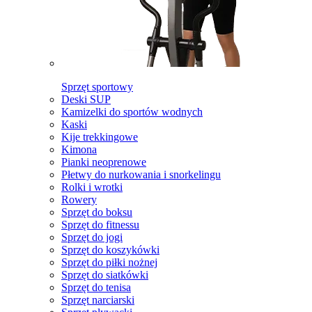
Sprzęt sportowy
Deski SUP
Kamizelki do sportów wodnych
Kaski
Kije trekkingowe
Kimona
Pianki neoprenowe
Płetwy do nurkowania i snorkelingu
Rolki i wrotki
Rowery
Sprzęt do boksu
Sprzęt do fitnessu
Sprzęt do jogi
Sprzęt do koszykówki
Sprzęt do piłki nożnej
Sprzęt do siatkówki
Sprzęt do tenisa
Sprzęt narciarski