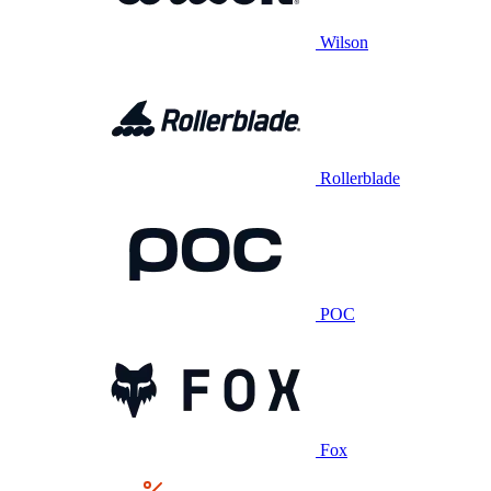
Wilson
Rollerblade
POC
Fox