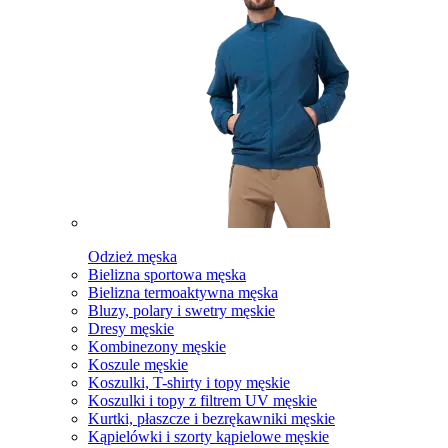
Odzież męska
Bielizna sportowa męska
Bielizna termoaktywna męska
Bluzy, polary i swetry męskie
Dresy męskie
Kombinezony męskie
Koszule męskie
Koszulki, T-shirty i topy męskie
Koszulki i topy z filtrem UV męskie
Kurtki, płaszcze i bezrękawniki męskie
Kąpielówki i szorty kąpielowe męskie