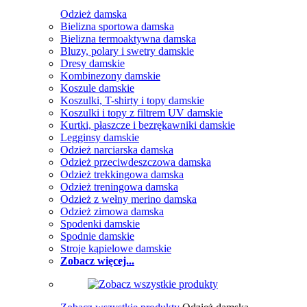
Odzież damska
Bielizna sportowa damska
Bielizna termoaktywna damska
Bluzy, polary i swetry damskie
Dresy damskie
Kombinezony damskie
Koszule damskie
Koszulki, T-shirty i topy damskie
Koszulki i topy z filtrem UV damskie
Kurtki, płaszcze i bezrękawniki damskie
Legginsy damskie
Odzież narciarska damska
Odzież przeciwdeszczowa damska
Odzież trekkingowa damska
Odzież treningowa damska
Odzież z wełny merino damska
Odzież zimowa damska
Spodenki damskie
Spodnie damskie
Stroje kąpielowe damskie
Zobacz więcej...