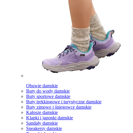
Obuwie damskie
Buty do wody damskie
Buty sportowe damskie
Buty trekkingowe i turystyczne damskie
Buty zimowe i śniegowce damskie
Kalosze damskie
Klapki i japonki damskie
Sandały damskie
Sneakersy damskie