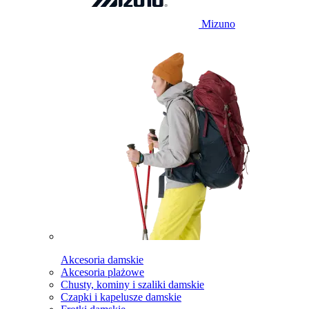
Mizuno
Akcesoria damskie
Akcesoria plażowe
Chusty, kominy i szaliki damskie
Czapki i kapelusze damskie