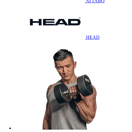
ATTABO
HEAD