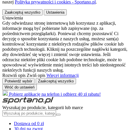
naszej
Polityka prywatności i cookies - Sportano.pl
.
Zaakceptuj wszystko
Ustawienia
Ustawienia
Gdy odwiedzasz stronę internetową lub korzystasz z aplikacji,
informacje mogą być pobierane lub zapisywane (np. za
pośrednictwem przeglądarki). Ponieważ chcemy pozostawić Ci
decyzję o sposobie korzystania z naszych usług, możesz sam(a)
kontrolować korzystanie z niektórych rodzajów plików cookie lub
podobnych technologii. Kliknij na poszczególne nagłówki kategorii,
aby dowiedzieć się więcej i zmienić swoje ustawienia. Jeśli
odrzucisz niektóre pliki cookie lub podobne technologie, może to
spowodować wyświetlenie mniej istotnych treści lub niedostępność
niektórych funkcji naszych usług.
Rozwiń opis
Zwiń opis
Więcej informacji
Potwierdź wybór
Zaakceptuj wszystko
Wróć do ustawień
Pobierz aplikację na telefon i odbierz 40 zł rabatu!
Wyszukaj po produkcie, kategorii lub marce
Dostawa od 0 zł
30 dni na zwrot