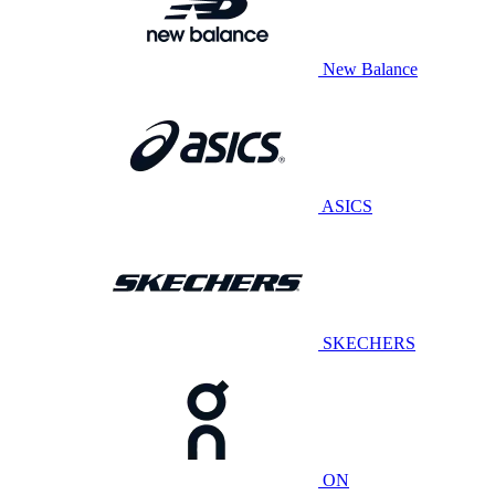
New Balance
ASICS
SKECHERS
ON