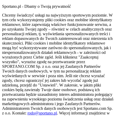
Sportano.pl - Dbamy o Twoją prywatność
Chcemy świadczyć usługi na najwyższym sportowym poziomie. W
tym celu wykorzystujemy pliki cookies oraz mobilne identyfikatory
reklamowe, które zapewniają właściwe funkcjonowanie serwisu, a
po uzyskaniu Twojej zgody – również w celach analitycznych oraz
personalizacji reklam, tj. wyświetlania spersonalizowanych treści i
reklam dopasowanych do Twoich zainteresowań oraz mierzenia ich
skuteczności. Pliki cookies i mobilne identyfikatory reklamowe
mogą być wykorzystywane zarówno do spersonalizowanych, jak i
niespersonalizowanych działań reklamowych - w zależności od
wyrażonych przez Ciebie zgód. Jeśli klikniesz "Zaakceptuj
wszystko", wyrazisz zgodę na przetwarzanie przez
SPORTANO.COM Sp. z o.o. oraz jej Zaufanych Partnerów
Twoich danych osobowych, w tym na personalizację reklam
wyświetlanych w serwisie i poza nim. Jeśli nie chcesz wyrażać
zgody, chcesz ograniczyć jej zakres lub wycofać zgodę już
udzieloną, przejdź do "Ustawień". W zakresie, w jakim pliki
cookies będą zawierały Twoje dane osobowe, podstawą ich
przetwarzania będzie uzasadniony interes administratora polegający
na zapewnieniu wysokiego poziomu świadczenia usług oraz działań
marketingowych administratora i jego Zaufanych Partnerów.
Administratorem Twoich danych osobowych jest Sportano.com Sp.
z o.o. Kontakt:
rodo@sportano.pl
. Więcej informacji znajdziesz w