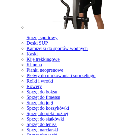
Sprzęt sportowy
Deski SUP
Kamizelki do sportów wodnych
Kaski
Kije trekkingowe
Kimona
Pianki neoprenowe
Płetwy do nurkowania i snorkelingu
Rolki i wrotki
Rowery
Sprzęt do boksu
Sprzęt do fitnessu
Sprzęt do jogi
Sprzęt do koszykówki
Sprzęt do piłki nożnej
Sprzęt do siatkówki
Sprzęt do tenisa
Sprzęt narciarski