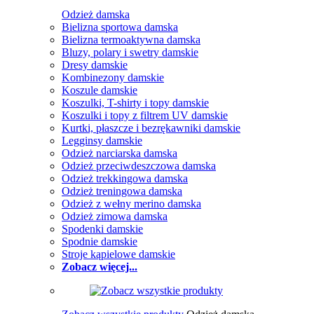
Odzież damska
Bielizna sportowa damska
Bielizna termoaktywna damska
Bluzy, polary i swetry damskie
Dresy damskie
Kombinezony damskie
Koszule damskie
Koszulki, T-shirty i topy damskie
Koszulki i topy z filtrem UV damskie
Kurtki, płaszcze i bezrękawniki damskie
Legginsy damskie
Odzież narciarska damska
Odzież przeciwdeszczowa damska
Odzież trekkingowa damska
Odzież treningowa damska
Odzież z wełny merino damska
Odzież zimowa damska
Spodenki damskie
Spodnie damskie
Stroje kąpielowe damskie
Zobacz więcej...