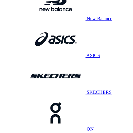
New Balance
ASICS
SKECHERS
ON