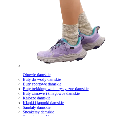
Obuwie damskie
Buty do wody damskie
Buty sportowe damskie
Buty trekkingowe i turystyczne damskie
Buty zimowe i śniegowce damskie
Kalosze damskie
Klapki i japonki damskie
Sandały damskie
Sneakersy damskie