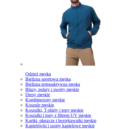
Odzież męska
Bielizna sportowa męska
Bielizna termoaktywna męska
Bluzy, polary i swetry męskie
Dresy męskie
Kombinezony męskie
Koszule męskie
Koszulki, T-shirty i topy męskie
Koszulki i topy z filtrem UV męskie
Kurtki, płaszcze i bezrękawniki męskie
Kąpielówki i szorty kąpielowe męskie