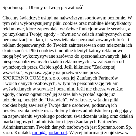
Sportano.pl - Dbamy o Twoją prywatność
Chcemy świadczyć usługi na najwyższym sportowym poziomie. W
tym celu wykorzystujemy pliki cookies oraz mobilne identyfikatory
reklamowe, które zapewniają właściwe funkcjonowanie serwisu, a
po uzyskaniu Twojej zgody – również w celach analitycznych oraz
personalizacji reklam, tj. wyświetlania spersonalizowanych treści i
reklam dopasowanych do Twoich zainteresowań oraz mierzenia ich
skuteczności. Pliki cookies i mobilne identyfikatory reklamowe
mogą być wykorzystywane zarówno do spersonalizowanych, jak i
niespersonalizowanych działań reklamowych - w zależności od
wyrażonych przez Ciebie zgód. Jeśli klikniesz "Zaakceptuj
wszystko", wyrazisz zgodę na przetwarzanie przez
SPORTANO.COM Sp. z o.o. oraz jej Zaufanych Partnerów
Twoich danych osobowych, w tym na personalizację reklam
wyświetlanych w serwisie i poza nim. Jeśli nie chcesz wyrażać
zgody, chcesz ograniczyć jej zakres lub wycofać zgodę już
udzieloną, przejdź do "Ustawień". W zakresie, w jakim pliki
cookies będą zawierały Twoje dane osobowe, podstawą ich
przetwarzania będzie uzasadniony interes administratora polegający
na zapewnieniu wysokiego poziomu świadczenia usług oraz działań
marketingowych administratora i jego Zaufanych Partnerów.
Administratorem Twoich danych osobowych jest Sportano.com Sp.
z o.o. Kontakt:
rodo@sportano.pl
. Więcej informacji znajdziesz w