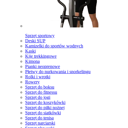
Sprzęt sportowy
Deski SUP
Kamizelki do sportów wodnych
Kaski
Kije trekkingowe
Kimona
Pianki neoprenowe
Płetwy do nurkowania i snorkelingu
Rolki i wrotki
Rowery
Sprzęt do boksu
Sprzęt do fitnessu
Sprzęt do jogi
Sprzęt do koszykówki
Sprzęt do piłki nożnej
Sprzęt do siatkówki
Sprzęt do tenisa
Sprzęt narciarski