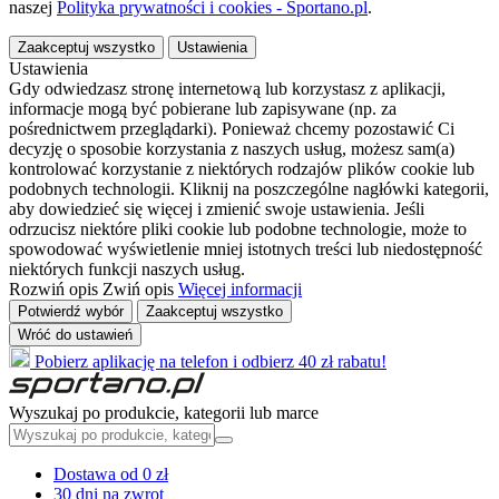
naszej
Polityka prywatności i cookies - Sportano.pl
.
Zaakceptuj wszystko
Ustawienia
Ustawienia
Gdy odwiedzasz stronę internetową lub korzystasz z aplikacji,
informacje mogą być pobierane lub zapisywane (np. za
pośrednictwem przeglądarki). Ponieważ chcemy pozostawić Ci
decyzję o sposobie korzystania z naszych usług, możesz sam(a)
kontrolować korzystanie z niektórych rodzajów plików cookie lub
podobnych technologii. Kliknij na poszczególne nagłówki kategorii,
aby dowiedzieć się więcej i zmienić swoje ustawienia. Jeśli
odrzucisz niektóre pliki cookie lub podobne technologie, może to
spowodować wyświetlenie mniej istotnych treści lub niedostępność
niektórych funkcji naszych usług.
Rozwiń opis
Zwiń opis
Więcej informacji
Potwierdź wybór
Zaakceptuj wszystko
Wróć do ustawień
Pobierz aplikację na telefon i odbierz 40 zł rabatu!
Wyszukaj po produkcie, kategorii lub marce
Dostawa od 0 zł
30 dni na zwrot