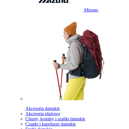
Mizuno
Akcesoria damskie
Akcesoria plażowe
Chusty, kominy i szaliki damskie
Czapki i kapelusze damskie