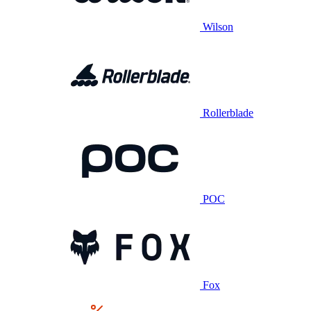
Wilson
Rollerblade
POC
Fox