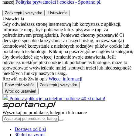
naszej
Polityka prywatności i cookies - Sportano.pl
.
Zaakceptuj wszystko
Ustawienia
Ustawienia
Gdy odwiedzasz stronę internetową lub korzystasz z aplikacji,
informacje mogą być pobierane lub zapisywane (np. za
pośrednictwem przeglądarki). Ponieważ chcemy pozostawić Ci
decyzję o sposobie korzystania z naszych usług, możesz sam(a)
kontrolować korzystanie z niektórych rodzajów plików cookie lub
podobnych technologii. Kliknij na poszczególne nagłówki kategorii,
aby dowiedzieć się więcej i zmienić swoje ustawienia. Jeśli
odrzucisz niektóre pliki cookie lub podobne technologie, może to
spowodować wyświetlenie mniej istotnych treści lub niedostępność
niektórych funkcji naszych usług.
Rozwiń opis
Zwiń opis
Więcej informacji
Potwierdź wybór
Zaakceptuj wszystko
Wróć do ustawień
Pobierz aplikację na telefon i odbierz 40 zł rabatu!
Wyszukaj po produkcie, kategorii lub marce
Dostawa od 0 zł
30 dni na zwrot