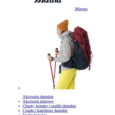
Mizuno
Akcesoria damskie
Akcesoria plażowe
Chusty, kominy i szaliki damskie
Czapki i kapelusze damskie