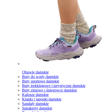
Obuwie damskie
Buty do wody damskie
Buty sportowe damskie
Buty trekkingowe i turystyczne damskie
Buty zimowe i śniegowce damskie
Kalosze damskie
Klapki i japonki damskie
Sandały damskie
Sneakersy damskie