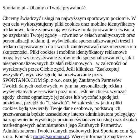
Sportano.pl - Dbamy o Twoją prywatność
Chcemy świadczyć usługi na najwyższym sportowym poziomie. W
tym celu wykorzystujemy pliki cookies oraz mobilne identyfikatory
reklamowe, które zapewniają właściwe funkcjonowanie serwisu, a
po uzyskaniu Twojej zgody – również w celach analitycznych oraz
personalizacji reklam, tj. wyświetlania spersonalizowanych treści i
reklam dopasowanych do Twoich zainteresowań oraz mierzenia ich
skuteczności. Pliki cookies i mobilne identyfikatory reklamowe
mogą być wykorzystywane zarówno do spersonalizowanych, jak i
niespersonalizowanych działań reklamowych - w zależności od
wyrażonych przez Ciebie zgód. Jeśli klikniesz "Zaakceptuj
wszystko", wyrazisz zgodę na przetwarzanie przez
SPORTANO.COM Sp. z o.o. oraz jej Zaufanych Partnerów
Twoich danych osobowych, w tym na personalizację reklam
wyświetlanych w serwisie i poza nim. Jeśli nie chcesz wyrażać
zgody, chcesz ograniczyć jej zakres lub wycofać zgodę już
udzieloną, przejdź do "Ustawień". W zakresie, w jakim pliki
cookies będą zawierały Twoje dane osobowe, podstawą ich
przetwarzania będzie uzasadniony interes administratora polegający
na zapewnieniu wysokiego poziomu świadczenia usług oraz działań
marketingowych administratora i jego Zaufanych Partnerów.
Administratorem Twoich danych osobowych jest Sportano.com Sp.
z o.o. Kontakt:
rodo@sportano.pl
. Więcej informacji znajdziesz w