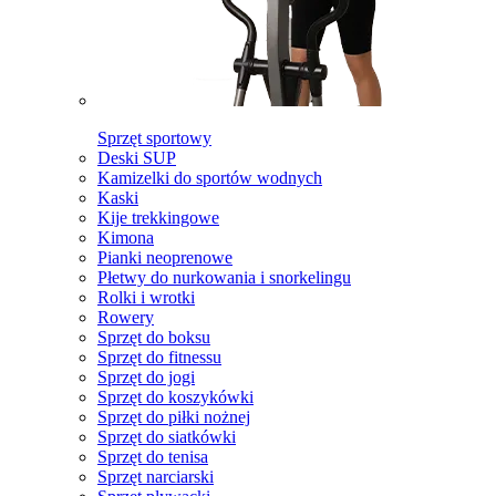
Sprzęt sportowy
Deski SUP
Kamizelki do sportów wodnych
Kaski
Kije trekkingowe
Kimona
Pianki neoprenowe
Płetwy do nurkowania i snorkelingu
Rolki i wrotki
Rowery
Sprzęt do boksu
Sprzęt do fitnessu
Sprzęt do jogi
Sprzęt do koszykówki
Sprzęt do piłki nożnej
Sprzęt do siatkówki
Sprzęt do tenisa
Sprzęt narciarski