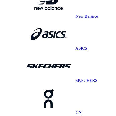
New Balance
ASICS
SKECHERS
ON