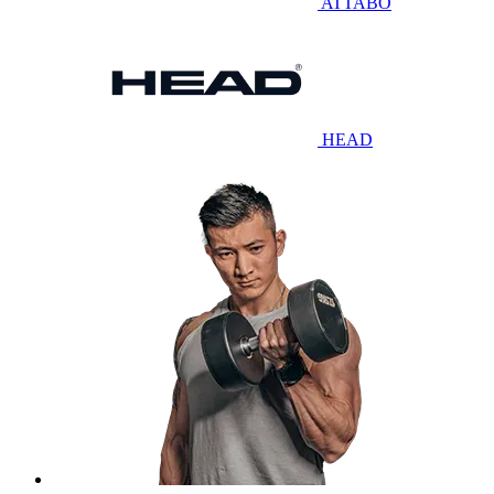
ATTABO
HEAD