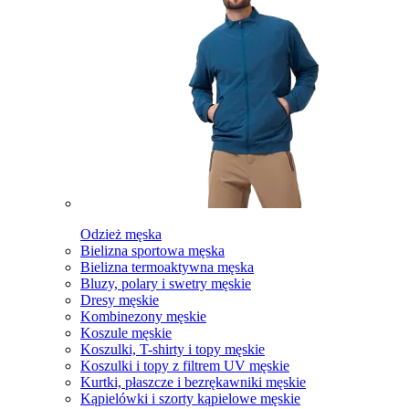
Odzież męska
Bielizna sportowa męska
Bielizna termoaktywna męska
Bluzy, polary i swetry męskie
Dresy męskie
Kombinezony męskie
Koszule męskie
Koszulki, T-shirty i topy męskie
Koszulki i topy z filtrem UV męskie
Kurtki, płaszcze i bezrękawniki męskie
Kąpielówki i szorty kąpielowe męskie