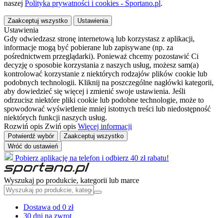
naszej
Polityka prywatności i cookies - Sportano.pl
.
Zaakceptuj wszystko
Ustawienia
Ustawienia
Gdy odwiedzasz stronę internetową lub korzystasz z aplikacji,
informacje mogą być pobierane lub zapisywane (np. za
pośrednictwem przeglądarki). Ponieważ chcemy pozostawić Ci
decyzję o sposobie korzystania z naszych usług, możesz sam(a)
kontrolować korzystanie z niektórych rodzajów plików cookie lub
podobnych technologii. Kliknij na poszczególne nagłówki kategorii,
aby dowiedzieć się więcej i zmienić swoje ustawienia. Jeśli
odrzucisz niektóre pliki cookie lub podobne technologie, może to
spowodować wyświetlenie mniej istotnych treści lub niedostępność
niektórych funkcji naszych usług.
Rozwiń opis
Zwiń opis
Więcej informacji
Potwierdź wybór
Zaakceptuj wszystko
Wróć do ustawień
Pobierz aplikację na telefon i odbierz 40 zł rabatu!
Wyszukaj po produkcie, kategorii lub marce
Dostawa od 0 zł
30 dni na zwrot