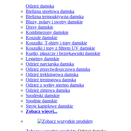
Odzież damska
Bielizna sportowa damska
Bielizna termoaktywna damska
Bluzy, polary i swetry damskie
Dresy damskie
Kombinezony damskie
Koszule damskie
Koszulki, T-shirty i topy damskie
Koszulki i topy z filtrem UV damskie
Kurtki, płaszcze i bezrękawniki damskie
Legginsy damskie
Odzież narciarska damska
Odzież przeciwdeszczowa damska
Odzież trekkingowa damska
Odzież treningowa damska
Odzież z wełny merino damska
Odzież zimowa damska
Spodenki damskie
Spodnie damskie
Stroje kąpielowe damskie
Zobacz więcej...