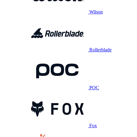
Wilson
Rollerblade
POC
Fox