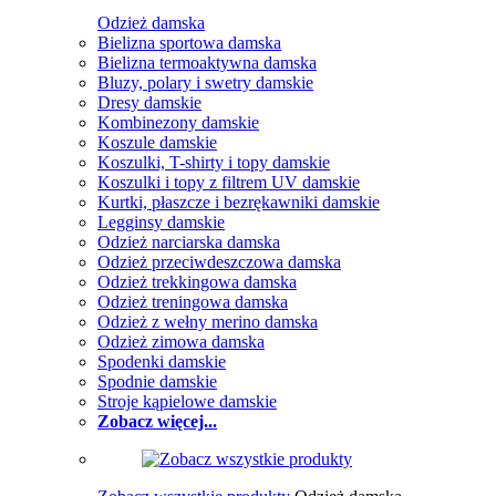
Odzież damska
Bielizna sportowa damska
Bielizna termoaktywna damska
Bluzy, polary i swetry damskie
Dresy damskie
Kombinezony damskie
Koszule damskie
Koszulki, T-shirty i topy damskie
Koszulki i topy z filtrem UV damskie
Kurtki, płaszcze i bezrękawniki damskie
Legginsy damskie
Odzież narciarska damska
Odzież przeciwdeszczowa damska
Odzież trekkingowa damska
Odzież treningowa damska
Odzież z wełny merino damska
Odzież zimowa damska
Spodenki damskie
Spodnie damskie
Stroje kąpielowe damskie
Zobacz więcej...