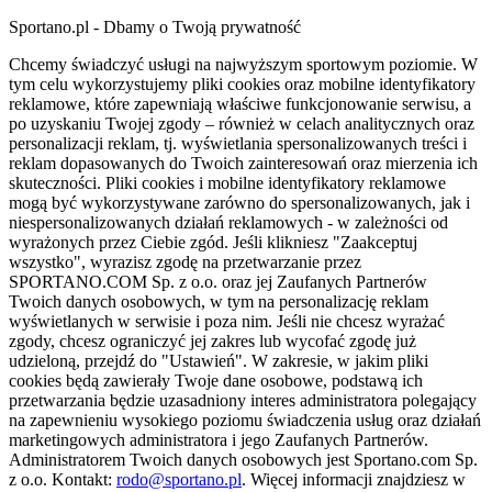
Sportano.pl - Dbamy o Twoją prywatność
Chcemy świadczyć usługi na najwyższym sportowym poziomie. W
tym celu wykorzystujemy pliki cookies oraz mobilne identyfikatory
reklamowe, które zapewniają właściwe funkcjonowanie serwisu, a
po uzyskaniu Twojej zgody – również w celach analitycznych oraz
personalizacji reklam, tj. wyświetlania spersonalizowanych treści i
reklam dopasowanych do Twoich zainteresowań oraz mierzenia ich
skuteczności. Pliki cookies i mobilne identyfikatory reklamowe
mogą być wykorzystywane zarówno do spersonalizowanych, jak i
niespersonalizowanych działań reklamowych - w zależności od
wyrażonych przez Ciebie zgód. Jeśli klikniesz "Zaakceptuj
wszystko", wyrazisz zgodę na przetwarzanie przez
SPORTANO.COM Sp. z o.o. oraz jej Zaufanych Partnerów
Twoich danych osobowych, w tym na personalizację reklam
wyświetlanych w serwisie i poza nim. Jeśli nie chcesz wyrażać
zgody, chcesz ograniczyć jej zakres lub wycofać zgodę już
udzieloną, przejdź do "Ustawień". W zakresie, w jakim pliki
cookies będą zawierały Twoje dane osobowe, podstawą ich
przetwarzania będzie uzasadniony interes administratora polegający
na zapewnieniu wysokiego poziomu świadczenia usług oraz działań
marketingowych administratora i jego Zaufanych Partnerów.
Administratorem Twoich danych osobowych jest Sportano.com Sp.
z o.o. Kontakt:
rodo@sportano.pl
. Więcej informacji znajdziesz w