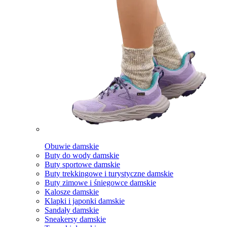
Obuwie damskie
Buty do wody damskie
Buty sportowe damskie
Buty trekkingowe i turystyczne damskie
Buty zimowe i śniegowce damskie
Kalosze damskie
Klapki i japonki damskie
Sandały damskie
Sneakersy damskie