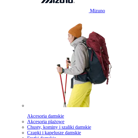
Mizuno
Akcesoria damskie
Akcesoria plażowe
Chusty, kominy i szaliki damskie
Czapki i kapelusze damskie