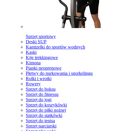
Sprzęt sportowy
Deski SUP
Kamizelki do sportów wodnych
Kaski
Kije trekkingowe
Kimona
Pianki neoprenowe
Płetwy do nurkowania i snorkelingu
Rolki i wrotki
Rowery
Sprzęt do boksu
Sprzęt do fitnessu
Sprzęt do jogi
Sprzęt do koszykówki
Sprzęt do piłki nożnej
Sprzęt do siatkówki
Sprzęt do tenisa
Sprzęt narciarski