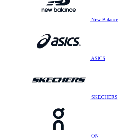
New Balance
ASICS
SKECHERS
ON