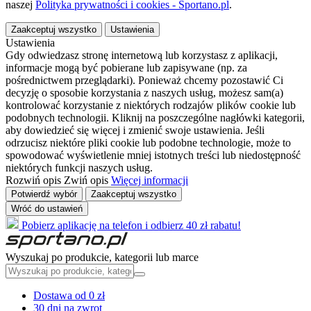
naszej
Polityka prywatności i cookies - Sportano.pl
.
Zaakceptuj wszystko
Ustawienia
Ustawienia
Gdy odwiedzasz stronę internetową lub korzystasz z aplikacji,
informacje mogą być pobierane lub zapisywane (np. za
pośrednictwem przeglądarki). Ponieważ chcemy pozostawić Ci
decyzję o sposobie korzystania z naszych usług, możesz sam(a)
kontrolować korzystanie z niektórych rodzajów plików cookie lub
podobnych technologii. Kliknij na poszczególne nagłówki kategorii,
aby dowiedzieć się więcej i zmienić swoje ustawienia. Jeśli
odrzucisz niektóre pliki cookie lub podobne technologie, może to
spowodować wyświetlenie mniej istotnych treści lub niedostępność
niektórych funkcji naszych usług.
Rozwiń opis
Zwiń opis
Więcej informacji
Potwierdź wybór
Zaakceptuj wszystko
Wróć do ustawień
Pobierz aplikację na telefon i odbierz 40 zł rabatu!
Wyszukaj po produkcie, kategorii lub marce
Dostawa od 0 zł
30 dni na zwrot