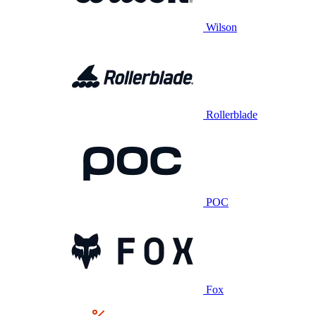
Wilson
Rollerblade
POC
Fox