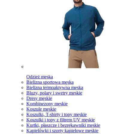
Odzież męska
Bielizna sportowa męska
Bielizna termoaktywna męska
Bluzy, polary i swetry męskie
Dresy męskie
Kombinezony męskie
Koszule męskie
Koszulki, T-shirty i topy męskie
Koszulki i topy z filtrem UV męskie
Kurtki, płaszcze i bezrękawniki męskie
Kąpielówki i szorty kąpielowe męskie