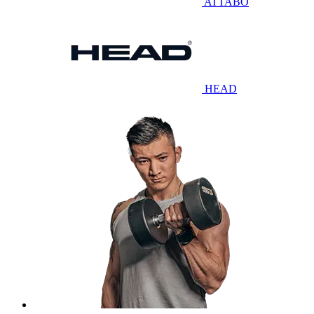
ATTABO
HEAD