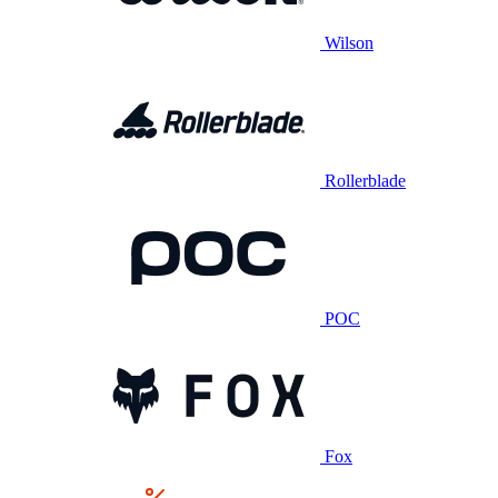
Wilson
Rollerblade
POC
Fox