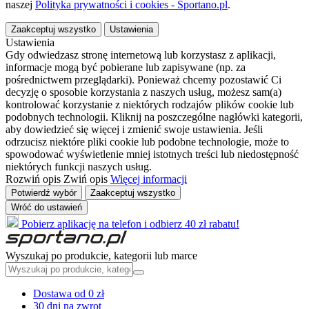
naszej
Polityka prywatności i cookies - Sportano.pl
.
Zaakceptuj wszystko
Ustawienia
Ustawienia
Gdy odwiedzasz stronę internetową lub korzystasz z aplikacji,
informacje mogą być pobierane lub zapisywane (np. za
pośrednictwem przeglądarki). Ponieważ chcemy pozostawić Ci
decyzję o sposobie korzystania z naszych usług, możesz sam(a)
kontrolować korzystanie z niektórych rodzajów plików cookie lub
podobnych technologii. Kliknij na poszczególne nagłówki kategorii,
aby dowiedzieć się więcej i zmienić swoje ustawienia. Jeśli
odrzucisz niektóre pliki cookie lub podobne technologie, może to
spowodować wyświetlenie mniej istotnych treści lub niedostępność
niektórych funkcji naszych usług.
Rozwiń opis
Zwiń opis
Więcej informacji
Potwierdź wybór
Zaakceptuj wszystko
Wróć do ustawień
Pobierz aplikację na telefon i odbierz 40 zł rabatu!
Wyszukaj po produkcie, kategorii lub marce
Dostawa od 0 zł
30 dni na zwrot