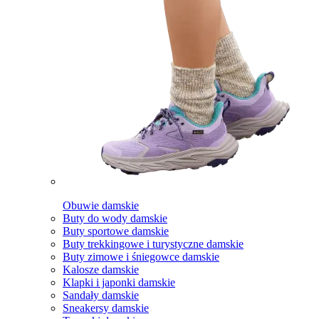
Obuwie damskie
Buty do wody damskie
Buty sportowe damskie
Buty trekkingowe i turystyczne damskie
Buty zimowe i śniegowce damskie
Kalosze damskie
Klapki i japonki damskie
Sandały damskie
Sneakersy damskie