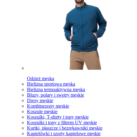
Odzież męska
Bielizna sportowa męska
Bielizna termoaktywna męska
Bluzy, polary i swetry męskie
Dresy męskie
Kombinezony męskie
Koszule męskie
Koszulki, T-shirty i topy męskie
Koszulki i topy z filtrem UV męskie
Kurtki, płaszcze i bezrękawniki męskie
Kąpielówki i szorty kąpielowe męskie