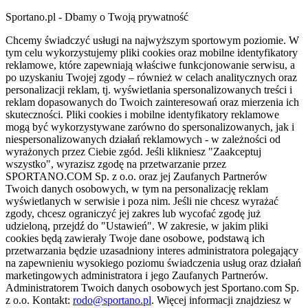
Sportano.pl - Dbamy o Twoją prywatność
Chcemy świadczyć usługi na najwyższym sportowym poziomie. W
tym celu wykorzystujemy pliki cookies oraz mobilne identyfikatory
reklamowe, które zapewniają właściwe funkcjonowanie serwisu, a
po uzyskaniu Twojej zgody – również w celach analitycznych oraz
personalizacji reklam, tj. wyświetlania spersonalizowanych treści i
reklam dopasowanych do Twoich zainteresowań oraz mierzenia ich
skuteczności. Pliki cookies i mobilne identyfikatory reklamowe
mogą być wykorzystywane zarówno do spersonalizowanych, jak i
niespersonalizowanych działań reklamowych - w zależności od
wyrażonych przez Ciebie zgód. Jeśli klikniesz "Zaakceptuj
wszystko", wyrazisz zgodę na przetwarzanie przez
SPORTANO.COM Sp. z o.o. oraz jej Zaufanych Partnerów
Twoich danych osobowych, w tym na personalizację reklam
wyświetlanych w serwisie i poza nim. Jeśli nie chcesz wyrażać
zgody, chcesz ograniczyć jej zakres lub wycofać zgodę już
udzieloną, przejdź do "Ustawień". W zakresie, w jakim pliki
cookies będą zawierały Twoje dane osobowe, podstawą ich
przetwarzania będzie uzasadniony interes administratora polegający
na zapewnieniu wysokiego poziomu świadczenia usług oraz działań
marketingowych administratora i jego Zaufanych Partnerów.
Administratorem Twoich danych osobowych jest Sportano.com Sp.
z o.o. Kontakt:
rodo@sportano.pl
. Więcej informacji znajdziesz w