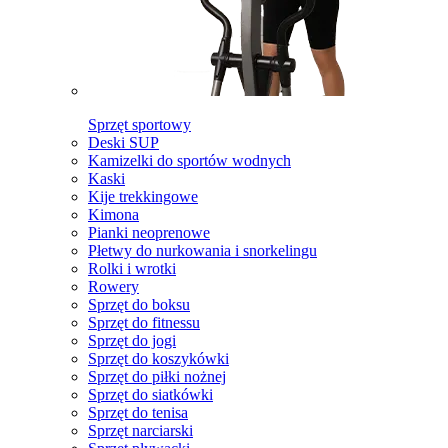
Sprzęt sportowy
Deski SUP
Kamizelki do sportów wodnych
Kaski
Kije trekkingowe
Kimona
Pianki neoprenowe
Płetwy do nurkowania i snorkelingu
Rolki i wrotki
Rowery
Sprzęt do boksu
Sprzęt do fitnessu
Sprzęt do jogi
Sprzęt do koszykówki
Sprzęt do piłki nożnej
Sprzęt do siatkówki
Sprzęt do tenisa
Sprzęt narciarski