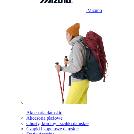
Mizuno
Akcesoria damskie
Akcesoria plażowe
Chusty, kominy i szaliki damskie
Czapki i kapelusze damskie