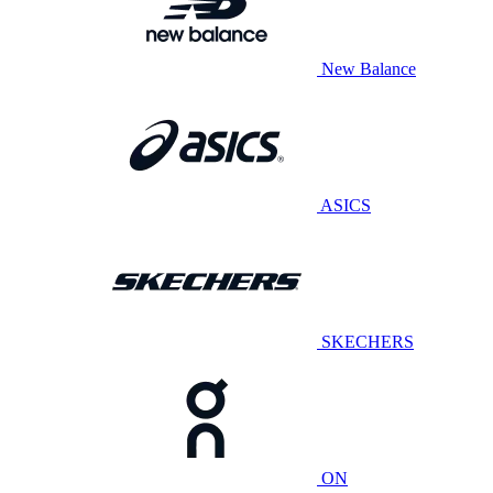
New Balance
ASICS
SKECHERS
ON