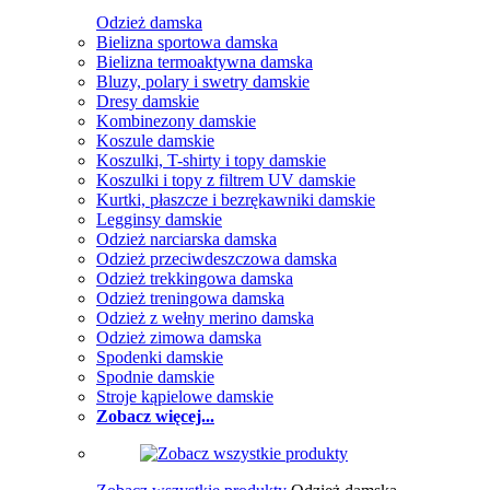
Odzież damska
Bielizna sportowa damska
Bielizna termoaktywna damska
Bluzy, polary i swetry damskie
Dresy damskie
Kombinezony damskie
Koszule damskie
Koszulki, T-shirty i topy damskie
Koszulki i topy z filtrem UV damskie
Kurtki, płaszcze i bezrękawniki damskie
Legginsy damskie
Odzież narciarska damska
Odzież przeciwdeszczowa damska
Odzież trekkingowa damska
Odzież treningowa damska
Odzież z wełny merino damska
Odzież zimowa damska
Spodenki damskie
Spodnie damskie
Stroje kąpielowe damskie
Zobacz więcej...