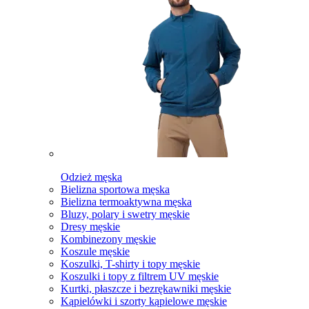
Odzież męska
Bielizna sportowa męska
Bielizna termoaktywna męska
Bluzy, polary i swetry męskie
Dresy męskie
Kombinezony męskie
Koszule męskie
Koszulki, T-shirty i topy męskie
Koszulki i topy z filtrem UV męskie
Kurtki, płaszcze i bezrękawniki męskie
Kąpielówki i szorty kąpielowe męskie