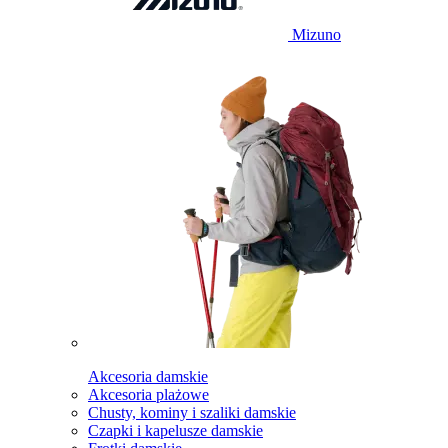
Mizuno
Akcesoria damskie
Akcesoria plażowe
Chusty, kominy i szaliki damskie
Czapki i kapelusze damskie