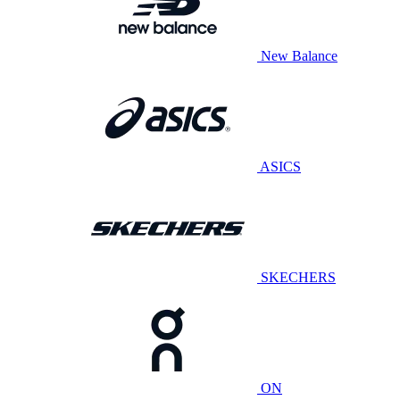
New Balance
ASICS
SKECHERS
ON