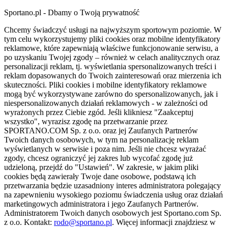
Sportano.pl - Dbamy o Twoją prywatność
Chcemy świadczyć usługi na najwyższym sportowym poziomie. W
tym celu wykorzystujemy pliki cookies oraz mobilne identyfikatory
reklamowe, które zapewniają właściwe funkcjonowanie serwisu, a
po uzyskaniu Twojej zgody – również w celach analitycznych oraz
personalizacji reklam, tj. wyświetlania spersonalizowanych treści i
reklam dopasowanych do Twoich zainteresowań oraz mierzenia ich
skuteczności. Pliki cookies i mobilne identyfikatory reklamowe
mogą być wykorzystywane zarówno do spersonalizowanych, jak i
niespersonalizowanych działań reklamowych - w zależności od
wyrażonych przez Ciebie zgód. Jeśli klikniesz "Zaakceptuj
wszystko", wyrazisz zgodę na przetwarzanie przez
SPORTANO.COM Sp. z o.o. oraz jej Zaufanych Partnerów
Twoich danych osobowych, w tym na personalizację reklam
wyświetlanych w serwisie i poza nim. Jeśli nie chcesz wyrażać
zgody, chcesz ograniczyć jej zakres lub wycofać zgodę już
udzieloną, przejdź do "Ustawień". W zakresie, w jakim pliki
cookies będą zawierały Twoje dane osobowe, podstawą ich
przetwarzania będzie uzasadniony interes administratora polegający
na zapewnieniu wysokiego poziomu świadczenia usług oraz działań
marketingowych administratora i jego Zaufanych Partnerów.
Administratorem Twoich danych osobowych jest Sportano.com Sp.
z o.o. Kontakt:
rodo@sportano.pl
. Więcej informacji znajdziesz w