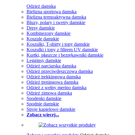
Odzież damska
Bielizna sportowa damska
Bielizna termoaktywna damska
Bluzy, polary i swetry damskie
Dresy damskie
Kombinezony damskie
Koszule damskie
Koszulki, T-shirty i topy damskie
Koszulki i topy z filtrem UV damskie
Kurtki, płaszcze i bezrękawniki damskie
Legginsy damskie
Odzież narciarska damska
Odzież przeciwdeszczowa damska
Odzież trekkingowa damska
Odzież treningowa damska
Odzież z wełny merino damska
Odzież zimowa damska
Spodenki damskie
Spodnie damskie
Stroje kąpielowe damskie
Zobacz więcej...