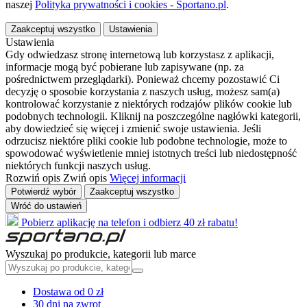
naszej
Polityka prywatności i cookies - Sportano.pl
.
Zaakceptuj wszystko
Ustawienia
Ustawienia
Gdy odwiedzasz stronę internetową lub korzystasz z aplikacji,
informacje mogą być pobierane lub zapisywane (np. za
pośrednictwem przeglądarki). Ponieważ chcemy pozostawić Ci
decyzję o sposobie korzystania z naszych usług, możesz sam(a)
kontrolować korzystanie z niektórych rodzajów plików cookie lub
podobnych technologii. Kliknij na poszczególne nagłówki kategorii,
aby dowiedzieć się więcej i zmienić swoje ustawienia. Jeśli
odrzucisz niektóre pliki cookie lub podobne technologie, może to
spowodować wyświetlenie mniej istotnych treści lub niedostępność
niektórych funkcji naszych usług.
Rozwiń opis
Zwiń opis
Więcej informacji
Potwierdź wybór
Zaakceptuj wszystko
Wróć do ustawień
Pobierz aplikację na telefon i odbierz 40 zł rabatu!
Wyszukaj po produkcie, kategorii lub marce
Dostawa od 0 zł
30 dni na zwrot