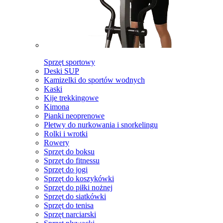
Sprzęt sportowy
Deski SUP
Kamizelki do sportów wodnych
Kaski
Kije trekkingowe
Kimona
Pianki neoprenowe
Płetwy do nurkowania i snorkelingu
Rolki i wrotki
Rowery
Sprzęt do boksu
Sprzęt do fitnessu
Sprzęt do jogi
Sprzęt do koszykówki
Sprzęt do piłki nożnej
Sprzęt do siatkówki
Sprzęt do tenisa
Sprzęt narciarski