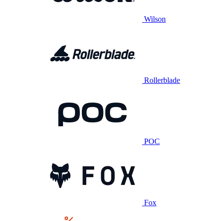
Wilson
Rollerblade
POC
Fox