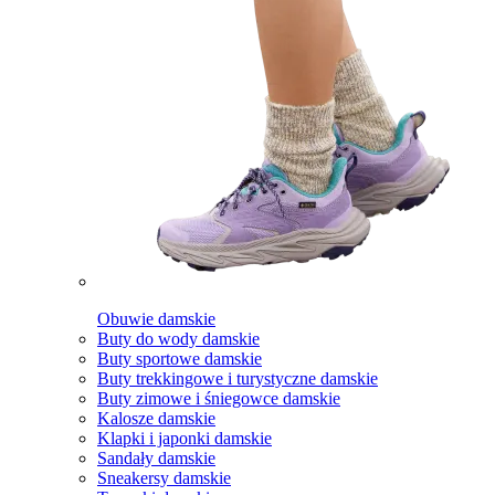
Obuwie damskie
Buty do wody damskie
Buty sportowe damskie
Buty trekkingowe i turystyczne damskie
Buty zimowe i śniegowce damskie
Kalosze damskie
Klapki i japonki damskie
Sandały damskie
Sneakersy damskie