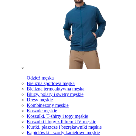
Odzież męska
Bielizna sportowa męska
Bielizna termoaktywna męska
Bluzy, polary i swetry męskie
Dresy męskie
Kombinezony męskie
Koszule męskie
Koszulki, T-shirty i topy męskie
Koszulki i topy z filtrem UV męskie
Kurtki, płaszcze i bezrękawniki męskie
Kąpielówki i szorty kąpielowe męskie