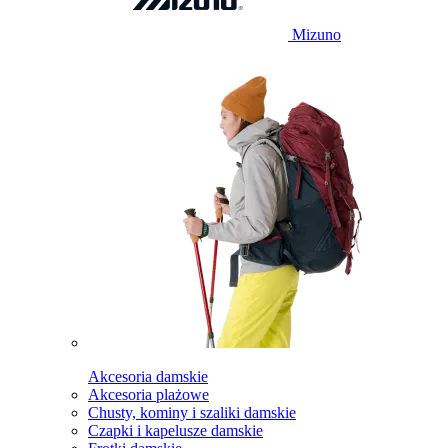
Mizuno
Akcesoria damskie
Akcesoria plażowe
Chusty, kominy i szaliki damskie
Czapki i kapelusze damskie