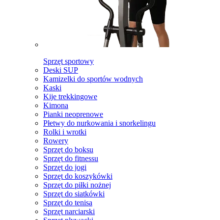
Sprzęt sportowy
Deski SUP
Kamizelki do sportów wodnych
Kaski
Kije trekkingowe
Kimona
Pianki neoprenowe
Płetwy do nurkowania i snorkelingu
Rolki i wrotki
Rowery
Sprzęt do boksu
Sprzęt do fitnessu
Sprzęt do jogi
Sprzęt do koszykówki
Sprzęt do piłki nożnej
Sprzęt do siatkówki
Sprzęt do tenisa
Sprzęt narciarski