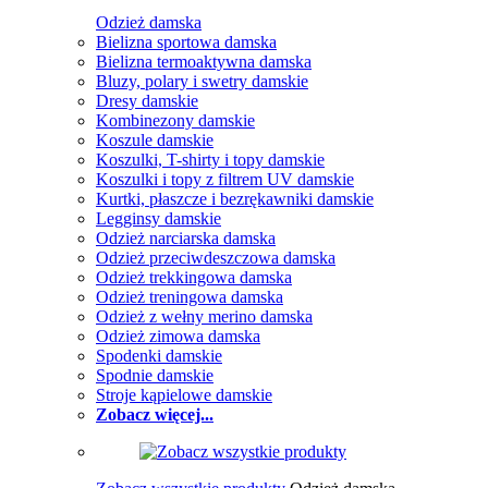
Odzież damska
Bielizna sportowa damska
Bielizna termoaktywna damska
Bluzy, polary i swetry damskie
Dresy damskie
Kombinezony damskie
Koszule damskie
Koszulki, T-shirty i topy damskie
Koszulki i topy z filtrem UV damskie
Kurtki, płaszcze i bezrękawniki damskie
Legginsy damskie
Odzież narciarska damska
Odzież przeciwdeszczowa damska
Odzież trekkingowa damska
Odzież treningowa damska
Odzież z wełny merino damska
Odzież zimowa damska
Spodenki damskie
Spodnie damskie
Stroje kąpielowe damskie
Zobacz więcej...