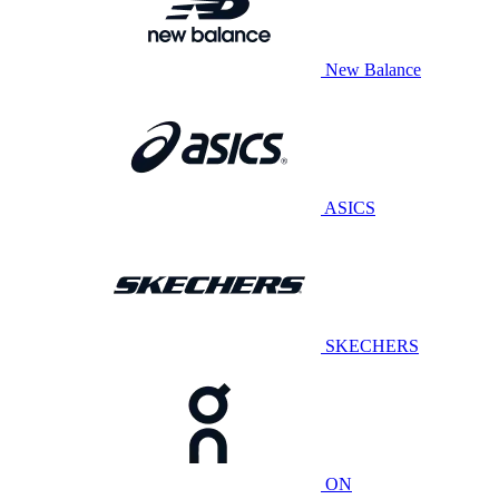
New Balance
ASICS
SKECHERS
ON