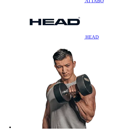
ATTABO
HEAD