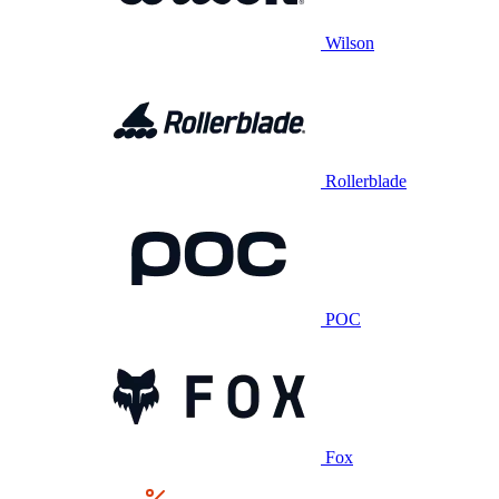
Wilson
Rollerblade
POC
Fox