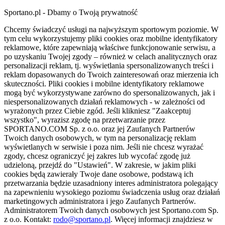
Sportano.pl - Dbamy o Twoją prywatność
Chcemy świadczyć usługi na najwyższym sportowym poziomie. W
tym celu wykorzystujemy pliki cookies oraz mobilne identyfikatory
reklamowe, które zapewniają właściwe funkcjonowanie serwisu, a
po uzyskaniu Twojej zgody – również w celach analitycznych oraz
personalizacji reklam, tj. wyświetlania spersonalizowanych treści i
reklam dopasowanych do Twoich zainteresowań oraz mierzenia ich
skuteczności. Pliki cookies i mobilne identyfikatory reklamowe
mogą być wykorzystywane zarówno do spersonalizowanych, jak i
niespersonalizowanych działań reklamowych - w zależności od
wyrażonych przez Ciebie zgód. Jeśli klikniesz "Zaakceptuj
wszystko", wyrazisz zgodę na przetwarzanie przez
SPORTANO.COM Sp. z o.o. oraz jej Zaufanych Partnerów
Twoich danych osobowych, w tym na personalizację reklam
wyświetlanych w serwisie i poza nim. Jeśli nie chcesz wyrażać
zgody, chcesz ograniczyć jej zakres lub wycofać zgodę już
udzieloną, przejdź do "Ustawień". W zakresie, w jakim pliki
cookies będą zawierały Twoje dane osobowe, podstawą ich
przetwarzania będzie uzasadniony interes administratora polegający
na zapewnieniu wysokiego poziomu świadczenia usług oraz działań
marketingowych administratora i jego Zaufanych Partnerów.
Administratorem Twoich danych osobowych jest Sportano.com Sp.
z o.o. Kontakt:
rodo@sportano.pl
. Więcej informacji znajdziesz w