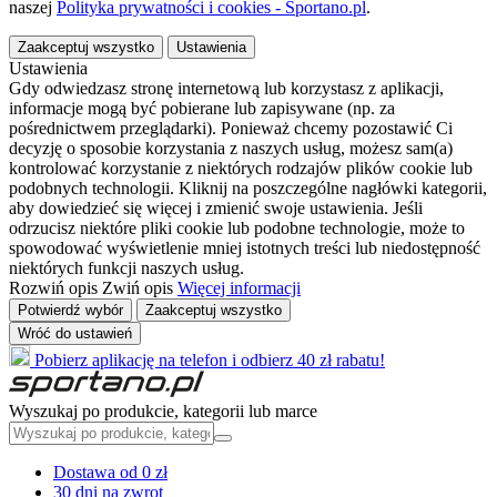
naszej
Polityka prywatności i cookies - Sportano.pl
.
Zaakceptuj wszystko
Ustawienia
Ustawienia
Gdy odwiedzasz stronę internetową lub korzystasz z aplikacji,
informacje mogą być pobierane lub zapisywane (np. za
pośrednictwem przeglądarki). Ponieważ chcemy pozostawić Ci
decyzję o sposobie korzystania z naszych usług, możesz sam(a)
kontrolować korzystanie z niektórych rodzajów plików cookie lub
podobnych technologii. Kliknij na poszczególne nagłówki kategorii,
aby dowiedzieć się więcej i zmienić swoje ustawienia. Jeśli
odrzucisz niektóre pliki cookie lub podobne technologie, może to
spowodować wyświetlenie mniej istotnych treści lub niedostępność
niektórych funkcji naszych usług.
Rozwiń opis
Zwiń opis
Więcej informacji
Potwierdź wybór
Zaakceptuj wszystko
Wróć do ustawień
Pobierz aplikację na telefon i odbierz 40 zł rabatu!
Wyszukaj po produkcie, kategorii lub marce
Dostawa od 0 zł
30 dni na zwrot