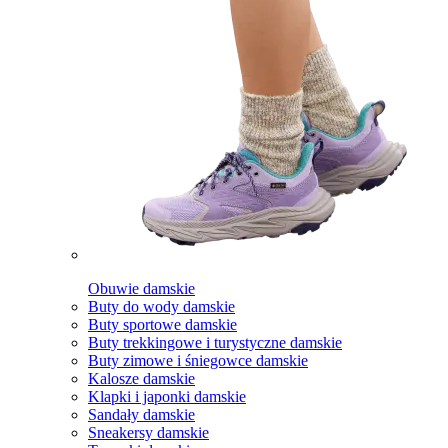
Obuwie damskie
Buty do wody damskie
Buty sportowe damskie
Buty trekkingowe i turystyczne damskie
Buty zimowe i śniegowce damskie
Kalosze damskie
Klapki i japonki damskie
Sandały damskie
Sneakersy damskie