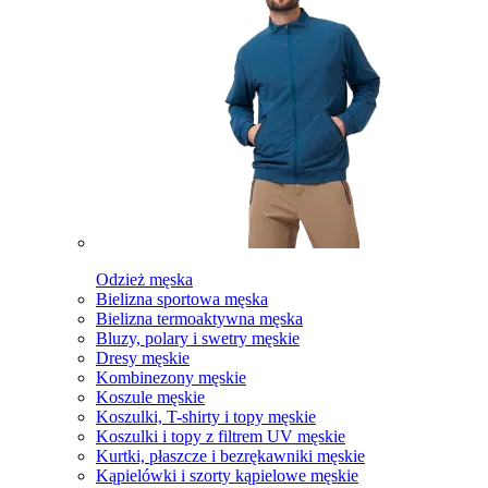
Odzież męska
Bielizna sportowa męska
Bielizna termoaktywna męska
Bluzy, polary i swetry męskie
Dresy męskie
Kombinezony męskie
Koszule męskie
Koszulki, T-shirty i topy męskie
Koszulki i topy z filtrem UV męskie
Kurtki, płaszcze i bezrękawniki męskie
Kąpielówki i szorty kąpielowe męskie