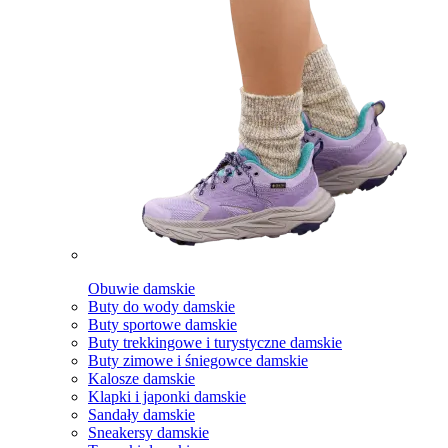
Obuwie damskie
Buty do wody damskie
Buty sportowe damskie
Buty trekkingowe i turystyczne damskie
Buty zimowe i śniegowce damskie
Kalosze damskie
Klapki i japonki damskie
Sandały damskie
Sneakersy damskie