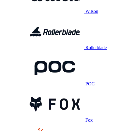
Wilson
Rollerblade
POC
Fox