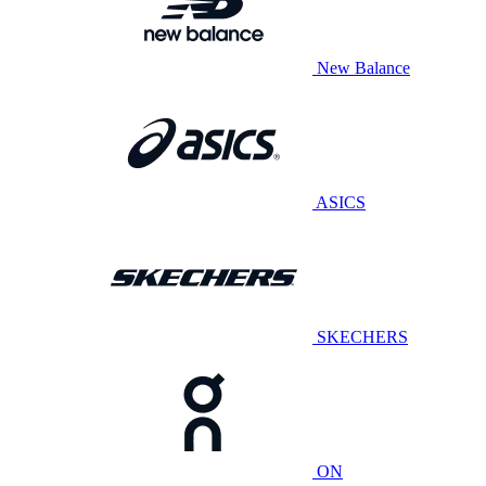
New Balance
ASICS
SKECHERS
ON