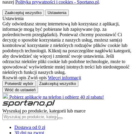
naszej
Polityka prywatności i cookies - Sportano.pl
.
Zaakceptuj wszystko
Ustawienia
Ustawienia
Gdy odwiedzasz stronę internetową lub korzystasz z aplikacji,
informacje mogą być pobierane lub zapisywane (np. za
pośrednictwem przeglądarki). Ponieważ chcemy pozostawić Ci
decyzję o sposobie korzystania z naszych usług, możesz sam(a)
kontrolować korzystanie z niektórych rodzajów plików cookie lub
podobnych technologii. Kliknij na poszczególne nagłówki kategorii,
aby dowiedzieć się więcej i zmienić swoje ustawienia. Jeśli
odrzucisz niektóre pliki cookie lub podobne technologie, może to
spowodować wyświetlenie mniej istotnych treści lub niedostępność
niektórych funkcji naszych usług.
Rozwiń opis
Zwiń opis
Więcej informacji
Potwierdź wybór
Zaakceptuj wszystko
Wróć do ustawień
Pobierz aplikację na telefon i odbierz 40 zł rabatu!
Wyszukaj po produkcie, kategorii lub marce
Dostawa od 0 zł
30 dni na zwrot