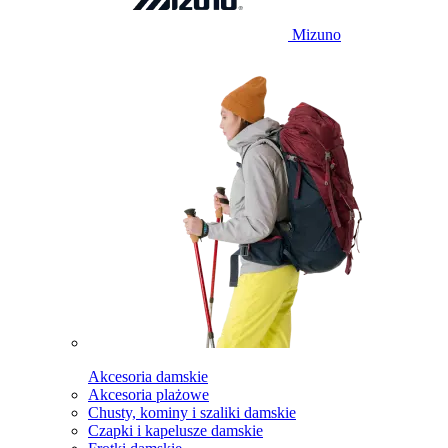
Mizuno
Akcesoria damskie
Akcesoria plażowe
Chusty, kominy i szaliki damskie
Czapki i kapelusze damskie