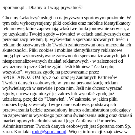
Sportano.pl - Dbamy o Twoją prywatność
Chcemy świadczyć usługi na najwyższym sportowym poziomie. W
tym celu wykorzystujemy pliki cookies oraz mobilne identyfikatory
reklamowe, które zapewniają właściwe funkcjonowanie serwisu, a
po uzyskaniu Twojej zgody – również w celach analitycznych oraz
personalizacji reklam, tj. wyświetlania spersonalizowanych treści i
reklam dopasowanych do Twoich zainteresowań oraz mierzenia ich
skuteczności. Pliki cookies i mobilne identyfikatory reklamowe
mogą być wykorzystywane zarówno do spersonalizowanych, jak i
niespersonalizowanych działań reklamowych - w zależności od
wyrażonych przez Ciebie zgód. Jeśli klikniesz "Zaakceptuj
wszystko", wyrazisz zgodę na przetwarzanie przez
SPORTANO.COM Sp. z o.o. oraz jej Zaufanych Partnerów
Twoich danych osobowych, w tym na personalizację reklam
wyświetlanych w serwisie i poza nim. Jeśli nie chcesz wyrażać
zgody, chcesz ograniczyć jej zakres lub wycofać zgodę już
udzieloną, przejdź do "Ustawień". W zakresie, w jakim pliki
cookies będą zawierały Twoje dane osobowe, podstawą ich
przetwarzania będzie uzasadniony interes administratora polegający
na zapewnieniu wysokiego poziomu świadczenia usług oraz działań
marketingowych administratora i jego Zaufanych Partnerów.
Administratorem Twoich danych osobowych jest Sportano.com Sp.
z o.o. Kontakt:
rodo@sportano.pl
. Więcej informacji znajdziesz w