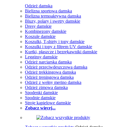
Odzież damska
Bielizna sportowa damska
Bielizna termoaktywna damska
Bluzy, polary i swetry damskie
Dresy damskie
Kombinezony damskie
Koszule damskie
Koszulki, T-shirty i topy damskie
Koszulki i topy z filtrem UV damskie
Kurtki, płaszcze i bezrękawniki damskie
Legginsy damskie
Odzież narciarska damska
Odzież przeciwdeszczowa damska
Odzież trekkingowa damska
Odzież treningowa damska
Odzież z wełny merino damska
Odzież zimowa damska
Spodenki damskie
Spodnie damskie
Stroje kąpielowe damskie
Zobacz więcej...