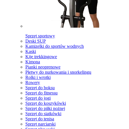
Sprzęt sportowy
Deski SUP
Kamizelki do sportów wodnych
Kaski
Kije trekkingowe
Kimona
Pianki neoprenowe
Płetwy do nurkowania i snorkelingu
Rolki i wrotki
Rowery
Sprzęt do boksu
Sprzęt do fitnessu
Sprzęt do jogi
Sprzęt do koszykówki
Sprzęt do piłki nożnej
Sprzęt do siatkówki
Sprzęt do tenisa
Sprzęt narciarski