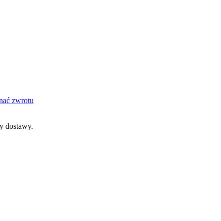
nać zwrotu
dy dostawy.