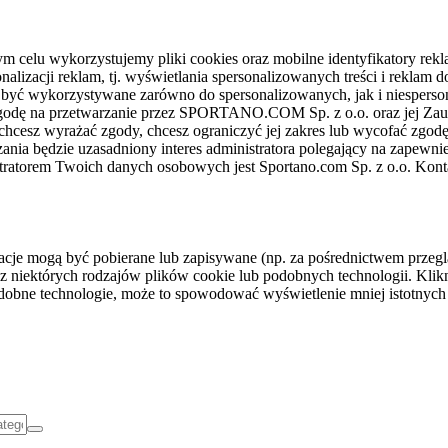
celu wykorzystujemy pliki cookies oraz mobilne identyfikatory rekl
nalizacji reklam, tj. wyświetlania spersonalizowanych treści i reklam
gą być wykorzystywane zarówno do spersonalizowanych, jak i niesper
sz zgodę na przetwarzanie przez SPORTANO.COM Sp. z o.o. oraz jej 
 chcesz wyrażać zgody, chcesz ograniczyć jej zakres lub wycofać zgodę
ania będzie uzasadniony interes administratora polegający na zapewni
stratorem Twoich danych osobowych jest Sportano.com Sp. z o.o. Kont
rmacje mogą być pobierane lub zapisywane (np. za pośrednictwem przeg
z niektórych rodzajów plików cookie lub podobnych technologii. Klikni
podobne technologie, może to spowodować wyświetlenie mniej istotnych 