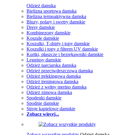
Odzież damska
Bielizna sportowa damska
Bielizna termoaktywna damska
Bluzy, polary i swetry damskie
Dresy damskie
Kombinezony damskie
Koszule damskie
Koszulki, T-shirty i topy damskie
Koszulki i topy z filtrem UV damskie
Kurtki, płaszcze i bezrękawniki damskie
Legginsy damskie
Odzież narciarska damska
Odzież przeciwdeszczowa damska
Odzież trekkingowa damska
Odzież treningowa damska
Odzież z wełny merino damska
Odzież zimowa damska
Spodenki damskie
Spodnie damskie
Stroje kąpielowe damskie
Zobacz więcej...
Zobacz wszystkie produkty
Odzież damska