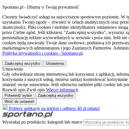
Sportano.pl - Dbamy o Twoją prywatność
Chcemy świadczyć usługi na najwyższym sportowym poziomie. W tym 
uzyskaniu Twojej zgody – również w celach analitycznych oraz perso
skuteczności. Pliki cookies i mobilne identyfikatory reklamowe mo
przez Ciebie zgód. Jeśli klikniesz "Zaakceptuj wszystko", wyrazi
personalizację reklam wyświetlanych w serwisie i poza nim. Jeśli nie
cookies będą zawierały Twoje dane osobowe, podstawą ich przetwarz
marketingowych administratora i jego Zaufanych Partnerów. Admini
Polityka prywatności i cookies - Sportano.pl
.
Zaakceptuj wszystko
Ustawienia
Ustawienia
Gdy odwiedzasz stronę internetową lub korzystasz z aplikacji, info
korzystania z naszych usług, możesz sam(a) kontrolować korzystanie 
zmienić swoje ustawienia. Jeśli odrzucisz niektóre pliki cookie lub 
Rozwiń opis
Zwiń opis
Więcej informacji
Potwierdź wybór
Zaakceptuj wszystko
Wróć do ustawień
Pobierz aplikację na telefon i odbierz 40 zł rabatu!
Wyszukaj po produkcie, kategorii lub marce