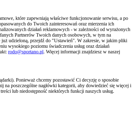
amowe, które zapewniają właściwe funkcjonowanie serwisu, a po
 dopasowanych do Twoich zainteresowań oraz mierzenia ich
sonalizowanych działań reklamowych - w zależności od wyrażonych
Zaufanych Partnerów Twoich danych osobowych, w tym na
 już udzieloną, przejdź do "Ustawień". W zakresie, w jakim pliki
eniu wysokiego poziomu świadczenia usług oraz działań
akt:
rodo@sportano.pl
. Więcej informacji znajdziesz w naszej
lądarki). Ponieważ chcemy pozostawić Ci decyzję o sposobie
j na poszczególne nagłówki kategorii, aby dowiedzieć się więcej i
treści lub niedostępność niektórych funkcji naszych usług.