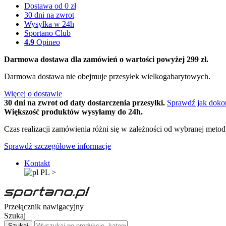
Dostawa od 0 zł
30 dni na zwrot
Wysyłka w 24h
Sportano Club
4.9
Opineo
Darmowa dostawa dla zamówień o wartości powyżej 299 zł.
Darmowa dostawa nie obejmuje przesyłek wielkogabarytowych.
Więcej o dostawie
30 dni na zwrot od daty dostarczenia przesyłki.
Sprawdź jak doko
Większość produktów wysyłamy do 24h.
Czas realizacji zamówienia różni się w zależności od wybranej meto
Sprawdź szczegółowe informacje
Kontakt
PL
>
Przełącznik nawigacyjny
Szukaj
Szukaj