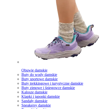
Obuwie damskie
Buty do wody damskie
Buty sportowe damskie
Buty trekkingowe i turystyczne damskie
Buty zimowe i śniegowce damskie
Kalosze damskie
Klapki i japonki damskie
Sandały damskie
Sneakersy damskie