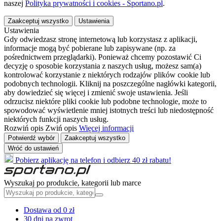
naszej
Polityka prywatności i cookies - Sportano.pl
.
Zaakceptuj wszystko
Ustawienia
Ustawienia
Gdy odwiedzasz stronę internetową lub korzystasz z aplikacji,
informacje mogą być pobierane lub zapisywane (np. za
pośrednictwem przeglądarki). Ponieważ chcemy pozostawić Ci
decyzję o sposobie korzystania z naszych usług, możesz sam(a)
kontrolować korzystanie z niektórych rodzajów plików cookie lub
podobnych technologii. Kliknij na poszczególne nagłówki kategorii,
aby dowiedzieć się więcej i zmienić swoje ustawienia. Jeśli
odrzucisz niektóre pliki cookie lub podobne technologie, może to
spowodować wyświetlenie mniej istotnych treści lub niedostępność
niektórych funkcji naszych usług.
Rozwiń opis
Zwiń opis
Więcej informacji
Potwierdź wybór
Zaakceptuj wszystko
Wróć do ustawień
Pobierz aplikację na telefon i odbierz 40 zł rabatu!
Wyszukaj po produkcie, kategorii lub marce
Dostawa od 0 zł
30 dni na zwrot