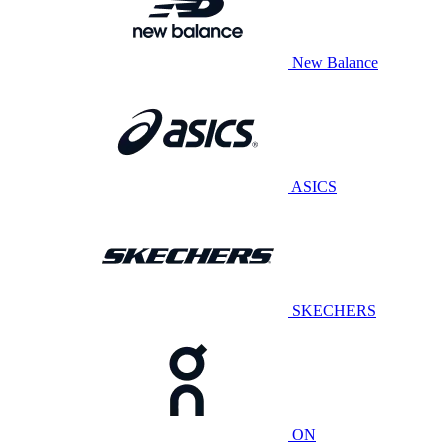
New Balance
ASICS
SKECHERS
ON