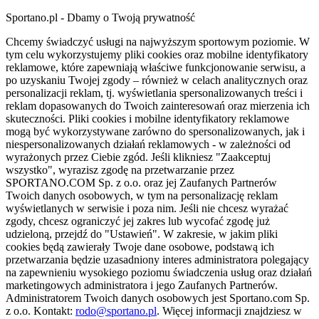
Sportano.pl - Dbamy o Twoją prywatność
Chcemy świadczyć usługi na najwyższym sportowym poziomie. W
tym celu wykorzystujemy pliki cookies oraz mobilne identyfikatory
reklamowe, które zapewniają właściwe funkcjonowanie serwisu, a
po uzyskaniu Twojej zgody – również w celach analitycznych oraz
personalizacji reklam, tj. wyświetlania spersonalizowanych treści i
reklam dopasowanych do Twoich zainteresowań oraz mierzenia ich
skuteczności. Pliki cookies i mobilne identyfikatory reklamowe
mogą być wykorzystywane zarówno do spersonalizowanych, jak i
niespersonalizowanych działań reklamowych - w zależności od
wyrażonych przez Ciebie zgód. Jeśli klikniesz "Zaakceptuj
wszystko", wyrazisz zgodę na przetwarzanie przez
SPORTANO.COM Sp. z o.o. oraz jej Zaufanych Partnerów
Twoich danych osobowych, w tym na personalizację reklam
wyświetlanych w serwisie i poza nim. Jeśli nie chcesz wyrażać
zgody, chcesz ograniczyć jej zakres lub wycofać zgodę już
udzieloną, przejdź do "Ustawień". W zakresie, w jakim pliki
cookies będą zawierały Twoje dane osobowe, podstawą ich
przetwarzania będzie uzasadniony interes administratora polegający
na zapewnieniu wysokiego poziomu świadczenia usług oraz działań
marketingowych administratora i jego Zaufanych Partnerów.
Administratorem Twoich danych osobowych jest Sportano.com Sp.
z o.o. Kontakt:
rodo@sportano.pl
. Więcej informacji znajdziesz w