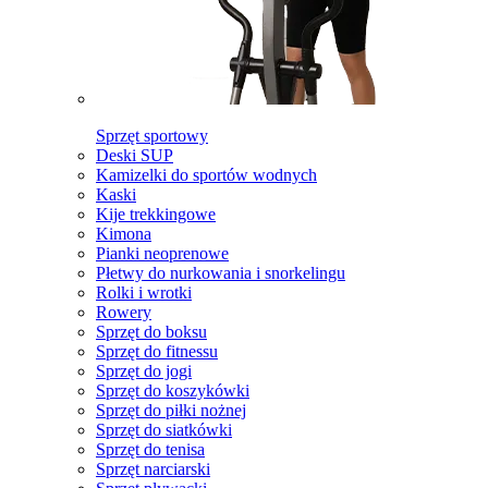
Sprzęt sportowy
Deski SUP
Kamizelki do sportów wodnych
Kaski
Kije trekkingowe
Kimona
Pianki neoprenowe
Płetwy do nurkowania i snorkelingu
Rolki i wrotki
Rowery
Sprzęt do boksu
Sprzęt do fitnessu
Sprzęt do jogi
Sprzęt do koszykówki
Sprzęt do piłki nożnej
Sprzęt do siatkówki
Sprzęt do tenisa
Sprzęt narciarski