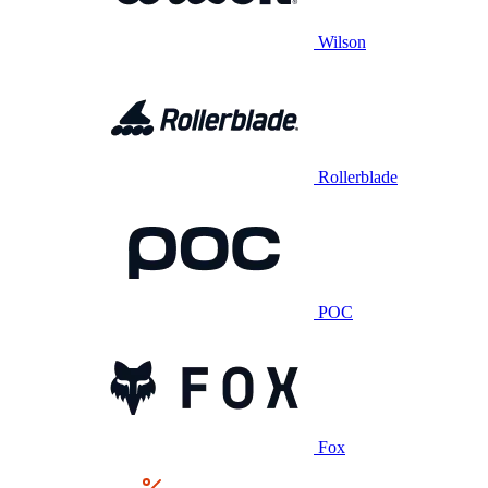
Wilson
Rollerblade
POC
Fox