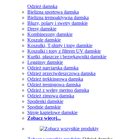
Odzież damska
Bielizna sportowa damska
Bielizna termoaktywna damska
Bluzy, polary i swetry damskie
Dresy damskie
Kombinezony damskie
Koszule damskie
Koszulki, T-shirty i topy damskie
Koszulki i topy z filtrem UV damskie
Kurtki, płaszcze i bezrękawniki damskie
Legginsy damskie
Odzież narciarska damska
Odzież przeciwdeszczowa damska
Odzież trekkingowa damska
Odzież treningowa damska
Odzież z wełny merino damska
Odzież zimowa damska
Spodenki damskie
Spodnie damskie
Stroje kąpielowe damskie
Zobacz więcej...