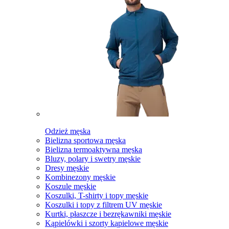
Odzież męska
Bielizna sportowa męska
Bielizna termoaktywna męska
Bluzy, polary i swetry męskie
Dresy męskie
Kombinezony męskie
Koszule męskie
Koszulki, T-shirty i topy męskie
Koszulki i topy z filtrem UV męskie
Kurtki, płaszcze i bezrękawniki męskie
Kąpielówki i szorty kąpielowe męskie