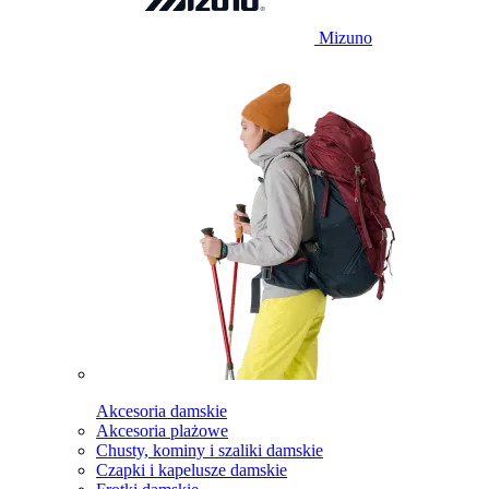
Mizuno
Akcesoria damskie
Akcesoria plażowe
Chusty, kominy i szaliki damskie
Czapki i kapelusze damskie