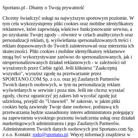
Sportano.pl - Dbamy o Twoją prywatność
Chcemy świadczyć usługi na najwyższym sportowym poziomie. W
tym celu wykorzystujemy pliki cookies oraz mobilne identyfikatory
reklamowe, które zapewniają właściwe funkcjonowanie serwisu, a
po uzyskaniu Twojej zgody – również w celach analitycznych oraz
personalizacji reklam, tj. wyświetlania spersonalizowanych treści i
reklam dopasowanych do Twoich zainteresowań oraz mierzenia ich
skuteczności. Pliki cookies i mobilne identyfikatory reklamowe
mogą być wykorzystywane zarówno do spersonalizowanych, jak i
niespersonalizowanych działań reklamowych - w zależności od
wyrażonych przez Ciebie zgód. Jeśli klikniesz "Zaakceptuj
wszystko", wyrazisz zgodę na przetwarzanie przez
SPORTANO.COM Sp. z o.o. oraz jej Zaufanych Partnerów
Twoich danych osobowych, w tym na personalizację reklam
wyświetlanych w serwisie i poza nim. Jeśli nie chcesz wyrażać
zgody, chcesz ograniczyć jej zakres lub wycofać zgodę już
udzieloną, przejdź do "Ustawień". W zakresie, w jakim pliki
cookies będą zawierały Twoje dane osobowe, podstawą ich
przetwarzania będzie uzasadniony interes administratora polegający
na zapewnieniu wysokiego poziomu świadczenia usług oraz działań
marketingowych administratora i jego Zaufanych Partnerów.
Administratorem Twoich danych osobowych jest Sportano.com Sp.
z o.o. Kontakt:
rodo@sportano.pl
. Więcej informacji znajdziesz w