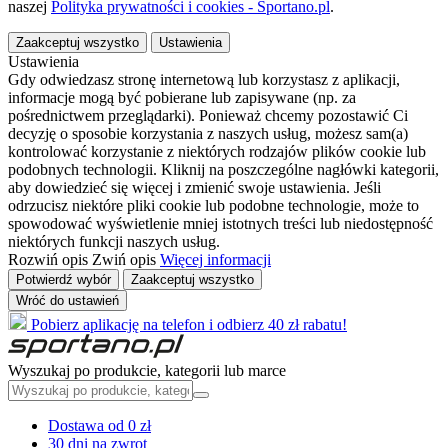
naszej
Polityka prywatności i cookies - Sportano.pl
.
Zaakceptuj wszystko
Ustawienia
Ustawienia
Gdy odwiedzasz stronę internetową lub korzystasz z aplikacji,
informacje mogą być pobierane lub zapisywane (np. za
pośrednictwem przeglądarki). Ponieważ chcemy pozostawić Ci
decyzję o sposobie korzystania z naszych usług, możesz sam(a)
kontrolować korzystanie z niektórych rodzajów plików cookie lub
podobnych technologii. Kliknij na poszczególne nagłówki kategorii,
aby dowiedzieć się więcej i zmienić swoje ustawienia. Jeśli
odrzucisz niektóre pliki cookie lub podobne technologie, może to
spowodować wyświetlenie mniej istotnych treści lub niedostępność
niektórych funkcji naszych usług.
Rozwiń opis
Zwiń opis
Więcej informacji
Potwierdź wybór
Zaakceptuj wszystko
Wróć do ustawień
Pobierz aplikację na telefon i odbierz 40 zł rabatu!
Wyszukaj po produkcie, kategorii lub marce
Dostawa od 0 zł
30 dni na zwrot