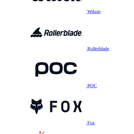
Wilson
Rollerblade
POC
Fox