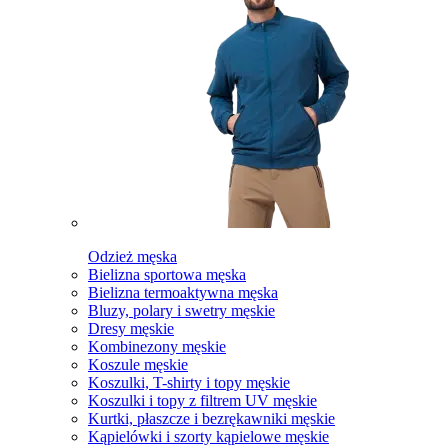
Odzież męska
Bielizna sportowa męska
Bielizna termoaktywna męska
Bluzy, polary i swetry męskie
Dresy męskie
Kombinezony męskie
Koszule męskie
Koszulki, T-shirty i topy męskie
Koszulki i topy z filtrem UV męskie
Kurtki, płaszcze i bezrękawniki męskie
Kąpielówki i szorty kąpielowe męskie