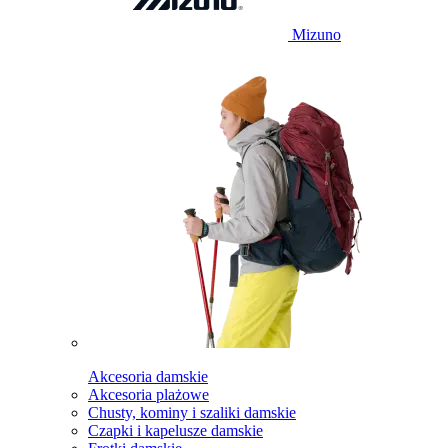
Mizuno
Akcesoria damskie
Akcesoria plażowe
Chusty, kominy i szaliki damskie
Czapki i kapelusze damskie