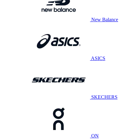
New Balance
ASICS
SKECHERS
ON