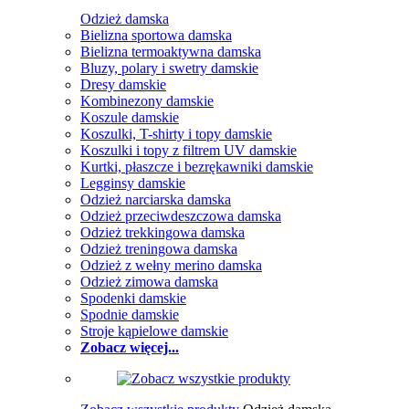
Odzież damska
Bielizna sportowa damska
Bielizna termoaktywna damska
Bluzy, polary i swetry damskie
Dresy damskie
Kombinezony damskie
Koszule damskie
Koszulki, T-shirty i topy damskie
Koszulki i topy z filtrem UV damskie
Kurtki, płaszcze i bezrękawniki damskie
Legginsy damskie
Odzież narciarska damska
Odzież przeciwdeszczowa damska
Odzież trekkingowa damska
Odzież treningowa damska
Odzież z wełny merino damska
Odzież zimowa damska
Spodenki damskie
Spodnie damskie
Stroje kąpielowe damskie
Zobacz więcej...