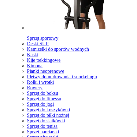
Sprzęt sportowy
Deski SUP
Kamizelki do sportów wodnych
Kaski
Kije trekkingowe
Kimona
Pianki neoprenowe
Płetwy do nurkowania i snorkelingu
Rolki i wrotki
Rowery
Sprzęt do boksu
Sprzęt do fitnessu
Sprzęt do jogi
Sprzęt do koszykówki
Sprzęt do piłki nożnej
Sprzęt do siatkówki
Sprzęt do tenisa
Sprzęt narciarski