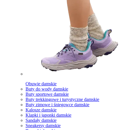
Obuwie damskie
Buty do wody damskie
Buty sportowe damskie
Buty trekkingowe i turystyczne damskie
Buty zimowe i śniegowce damskie
Kalosze damskie
Klapki i japonki damskie
Sandały damskie
Sneakersy damskie