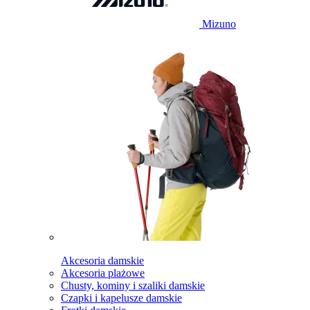
Mizuno
Akcesoria damskie
Akcesoria plażowe
Chusty, kominy i szaliki damskie
Czapki i kapelusze damskie