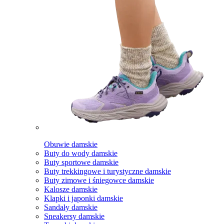
Obuwie damskie
Buty do wody damskie
Buty sportowe damskie
Buty trekkingowe i turystyczne damskie
Buty zimowe i śniegowce damskie
Kalosze damskie
Klapki i japonki damskie
Sandały damskie
Sneakersy damskie