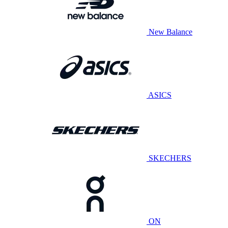
New Balance
ASICS
SKECHERS
ON