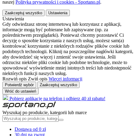
naszej
Polityka prywatności i cookies - Sportano.pl
.
Zaakceptuj wszystko
Ustawienia
Ustawienia
Gdy odwiedzasz stronę internetową lub korzystasz z aplikacji,
informacje mogą być pobierane lub zapisywane (np. za
pośrednictwem przeglądarki). Ponieważ chcemy pozostawić Ci
decyzję o sposobie korzystania z naszych usług, możesz sam(a)
kontrolować korzystanie z niektórych rodzajów plików cookie lub
podobnych technologii. Kliknij na poszczególne nagłówki kategorii,
aby dowiedzieć się więcej i zmienić swoje ustawienia. Jeśli
odrzucisz niektóre pliki cookie lub podobne technologie, może to
spowodować wyświetlenie mniej istotnych treści lub niedostępność
niektórych funkcji naszych usług.
Rozwiń opis
Zwiń opis
Więcej informacji
Potwierdź wybór
Zaakceptuj wszystko
Wróć do ustawień
Pobierz aplikację na telefon i odbierz 40 zł rabatu!
Wyszukaj po produkcie, kategorii lub marce
Dostawa od 0 zł
30 dni na zwrot