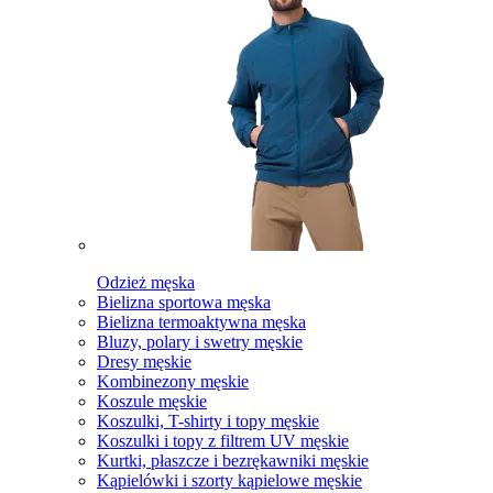
Odzież męska
Bielizna sportowa męska
Bielizna termoaktywna męska
Bluzy, polary i swetry męskie
Dresy męskie
Kombinezony męskie
Koszule męskie
Koszulki, T-shirty i topy męskie
Koszulki i topy z filtrem UV męskie
Kurtki, płaszcze i bezrękawniki męskie
Kąpielówki i szorty kąpielowe męskie