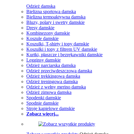
Odzież damska
Bielizna sportowa damska
Bielizna termoaktywna damska
Bluzy, polary i swetry damskie
Dresy damskie
Kombinezony damskie
Koszule damskie
Koszulki, T-shirty i topy damskie
Koszulki i topy z filtrem UV damskie
Kurtki, płaszcze i bezrękawniki damskie
Legginsy damskie
Odzież narciarska damska
Odzież przeciwdeszczowa damska
Odzież trekkingowa damska
Odzież treningowa damska
Odzież z wełny merino damska
Odzież zimowa damska
Spodenki damskie
Spodnie damskie
Stroje kąpielowe damskie
Zobacz więcej...