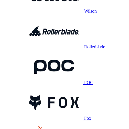
Wilson
Rollerblade
POC
Fox