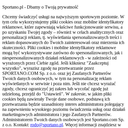
Sportano.pl - Dbamy o Twoją prywatność
Chcemy świadczyć usługi na najwyższym sportowym poziomie. W
tym celu wykorzystujemy pliki cookies oraz mobilne identyfikatory
reklamowe, które zapewniają właściwe funkcjonowanie serwisu, a
po uzyskaniu Twojej zgody – również w celach analitycznych oraz
personalizacji reklam, tj. wyświetlania spersonalizowanych treści i
reklam dopasowanych do Twoich zainteresowań oraz mierzenia ich
skuteczności. Pliki cookies i mobilne identyfikatory reklamowe
mogą być wykorzystywane zarówno do spersonalizowanych, jak i
niespersonalizowanych działań reklamowych - w zależności od
wyrażonych przez Ciebie zgód. Jeśli klikniesz "Zaakceptuj
wszystko", wyrazisz zgodę na przetwarzanie przez
SPORTANO.COM Sp. z o.o. oraz jej Zaufanych Partnerów
Twoich danych osobowych, w tym na personalizację reklam
wyświetlanych w serwisie i poza nim. Jeśli nie chcesz wyrażać
zgody, chcesz ograniczyć jej zakres lub wycofać zgodę już
udzieloną, przejdź do "Ustawień". W zakresie, w jakim pliki
cookies będą zawierały Twoje dane osobowe, podstawą ich
przetwarzania będzie uzasadniony interes administratora polegający
na zapewnieniu wysokiego poziomu świadczenia usług oraz działań
marketingowych administratora i jego Zaufanych Partnerów.
Administratorem Twoich danych osobowych jest Sportano.com Sp.
z o.o. Kontakt:
rodo@sportano.pl
. Więcej informacji znajdziesz w