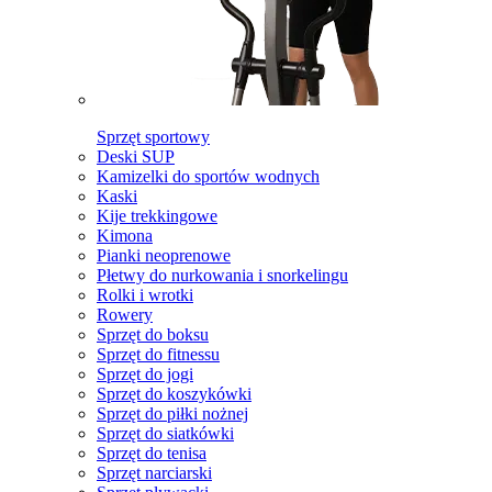
Sprzęt sportowy
Deski SUP
Kamizelki do sportów wodnych
Kaski
Kije trekkingowe
Kimona
Pianki neoprenowe
Płetwy do nurkowania i snorkelingu
Rolki i wrotki
Rowery
Sprzęt do boksu
Sprzęt do fitnessu
Sprzęt do jogi
Sprzęt do koszykówki
Sprzęt do piłki nożnej
Sprzęt do siatkówki
Sprzęt do tenisa
Sprzęt narciarski