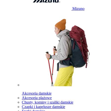
Mizuno
Akcesoria damskie
Akcesoria plażowe
Chusty, kominy i szaliki damskie
Czapki i kapelusze damskie