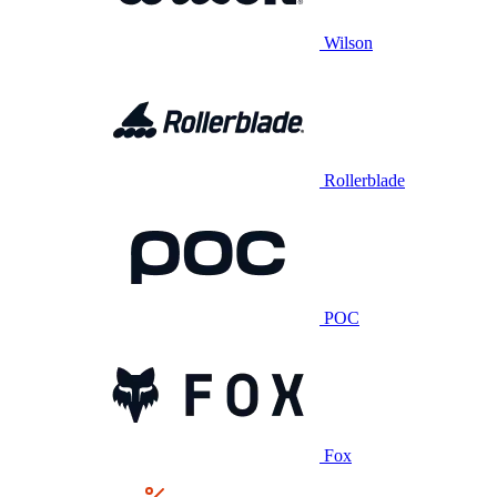
Wilson
Rollerblade
POC
Fox