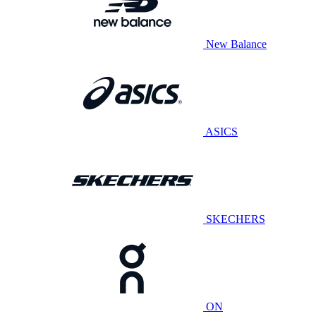
New Balance
ASICS
SKECHERS
ON