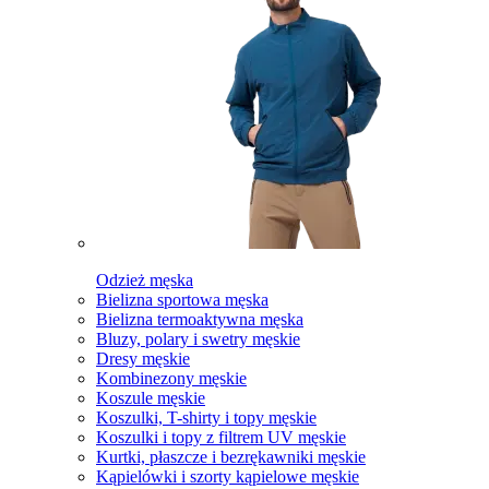
Odzież męska
Bielizna sportowa męska
Bielizna termoaktywna męska
Bluzy, polary i swetry męskie
Dresy męskie
Kombinezony męskie
Koszule męskie
Koszulki, T-shirty i topy męskie
Koszulki i topy z filtrem UV męskie
Kurtki, płaszcze i bezrękawniki męskie
Kąpielówki i szorty kąpielowe męskie