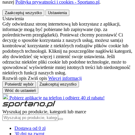
naszej
Polityka prywatności i cookies - Sportano.pl
.
Zaakceptuj wszystko
Ustawienia
Ustawienia
Gdy odwiedzasz stronę internetową lub korzystasz z aplikacji,
informacje mogą być pobierane lub zapisywane (np. za
pośrednictwem przeglądarki). Ponieważ chcemy pozostawić Ci
decyzję o sposobie korzystania z naszych usług, możesz sam(a)
kontrolować korzystanie z niektórych rodzajów plików cookie lub
podobnych technologii. Kliknij na poszczególne nagłówki kategorii,
aby dowiedzieć się więcej i zmienić swoje ustawienia. Jeśli
odrzucisz niektóre pliki cookie lub podobne technologie, może to
spowodować wyświetlenie mniej istotnych treści lub niedostępność
niektórych funkcji naszych usług.
Rozwiń opis
Zwiń opis
Więcej informacji
Potwierdź wybór
Zaakceptuj wszystko
Wróć do ustawień
Pobierz aplikację na telefon i odbierz 40 zł rabatu!
Wyszukaj po produkcie, kategorii lub marce
Dostawa od 0 zł
30 dni na zwrot