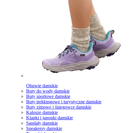
Obuwie damskie
Buty do wody damskie
Buty sportowe damskie
Buty trekkingowe i turystyczne damskie
Buty zimowe i śniegowce damskie
Kalosze damskie
Klapki i japonki damskie
Sandały damskie
Sneakersy damskie