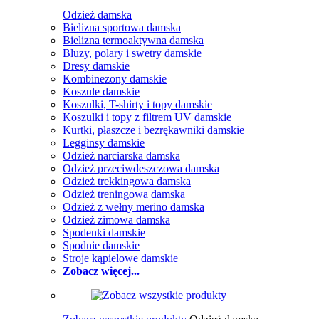
Odzież damska
Bielizna sportowa damska
Bielizna termoaktywna damska
Bluzy, polary i swetry damskie
Dresy damskie
Kombinezony damskie
Koszule damskie
Koszulki, T-shirty i topy damskie
Koszulki i topy z filtrem UV damskie
Kurtki, płaszcze i bezrękawniki damskie
Legginsy damskie
Odzież narciarska damska
Odzież przeciwdeszczowa damska
Odzież trekkingowa damska
Odzież treningowa damska
Odzież z wełny merino damska
Odzież zimowa damska
Spodenki damskie
Spodnie damskie
Stroje kąpielowe damskie
Zobacz więcej...