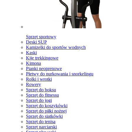
Sprzęt sportowy
Deski SUP
Kamizelki do sportów wodnych
Kaski
Kije trekkingowe
Kimona
Pianki neoprenowe
Płetwy do nurkowania i snorkelingu
Rolki i wrotki
Rowery
Sprzęt do boksu
Sprzęt do fitnessu
Sprzęt do jogi
Sprzęt do koszykówki
Sprzęt do piłki nożnej
Sprzęt do siatkówki
Sprzęt do tenisa
Sprzęt narciarski