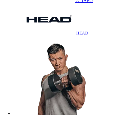
ATTABO
HEAD