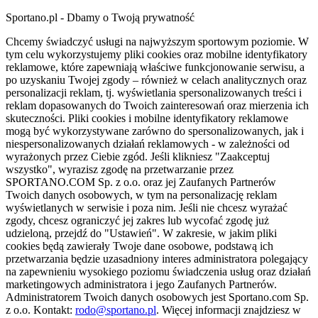
Sportano.pl - Dbamy o Twoją prywatność
Chcemy świadczyć usługi na najwyższym sportowym poziomie. W
tym celu wykorzystujemy pliki cookies oraz mobilne identyfikatory
reklamowe, które zapewniają właściwe funkcjonowanie serwisu, a
po uzyskaniu Twojej zgody – również w celach analitycznych oraz
personalizacji reklam, tj. wyświetlania spersonalizowanych treści i
reklam dopasowanych do Twoich zainteresowań oraz mierzenia ich
skuteczności. Pliki cookies i mobilne identyfikatory reklamowe
mogą być wykorzystywane zarówno do spersonalizowanych, jak i
niespersonalizowanych działań reklamowych - w zależności od
wyrażonych przez Ciebie zgód. Jeśli klikniesz "Zaakceptuj
wszystko", wyrazisz zgodę na przetwarzanie przez
SPORTANO.COM Sp. z o.o. oraz jej Zaufanych Partnerów
Twoich danych osobowych, w tym na personalizację reklam
wyświetlanych w serwisie i poza nim. Jeśli nie chcesz wyrażać
zgody, chcesz ograniczyć jej zakres lub wycofać zgodę już
udzieloną, przejdź do "Ustawień". W zakresie, w jakim pliki
cookies będą zawierały Twoje dane osobowe, podstawą ich
przetwarzania będzie uzasadniony interes administratora polegający
na zapewnieniu wysokiego poziomu świadczenia usług oraz działań
marketingowych administratora i jego Zaufanych Partnerów.
Administratorem Twoich danych osobowych jest Sportano.com Sp.
z o.o. Kontakt:
rodo@sportano.pl
. Więcej informacji znajdziesz w