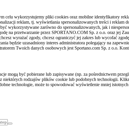
celu wykorzystujemy pliki cookies oraz mobilne identyfikatory rekl
nalizacji reklam, tj. wyświetlania spersonalizowanych treści i reklam
gą być wykorzystywane zarówno do spersonalizowanych, jak i niesper
sz zgodę na przetwarzanie przez SPORTANO.COM Sp. z o.o. oraz jej 
 chcesz wyrażać zgody, chcesz ograniczyć jej zakres lub wycofać zgodę
ania będzie uzasadniony interes administratora polegający na zapewni
stratorem Twoich danych osobowych jest Sportano.com Sp. z o.o. Kont
rmacje mogą być pobierane lub zapisywane (np. za pośrednictwem przeg
z niektórych rodzajów plików cookie lub podobnych technologii. Klikni
podobne technologie, może to spowodować wyświetlenie mniej istotnych 