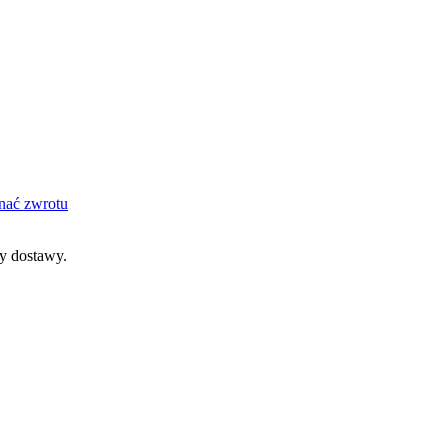
nać zwrotu
dy dostawy.