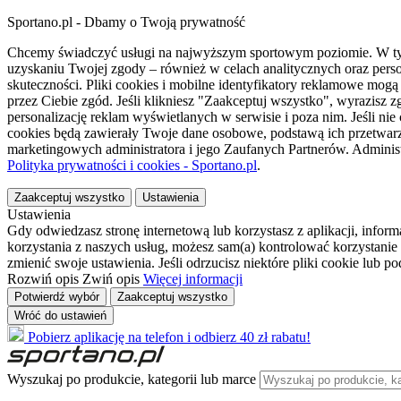
Sportano.pl - Dbamy o Twoją prywatność
Chcemy świadczyć usługi na najwyższym sportowym poziomie. W tym 
uzyskaniu Twojej zgody – również w celach analitycznych oraz perso
skuteczności. Pliki cookies i mobilne identyfikatory reklamowe mo
przez Ciebie zgód. Jeśli klikniesz "Zaakceptuj wszystko", wyrazi
personalizację reklam wyświetlanych w serwisie i poza nim. Jeśli nie
cookies będą zawierały Twoje dane osobowe, podstawą ich przetwarz
marketingowych administratora i jego Zaufanych Partnerów. Admini
Polityka prywatności i cookies - Sportano.pl
.
Zaakceptuj wszystko
Ustawienia
Ustawienia
Gdy odwiedzasz stronę internetową lub korzystasz z aplikacji, info
korzystania z naszych usług, możesz sam(a) kontrolować korzystanie 
zmienić swoje ustawienia. Jeśli odrzucisz niektóre pliki cookie lub 
Rozwiń opis
Zwiń opis
Więcej informacji
Potwierdź wybór
Zaakceptuj wszystko
Wróć do ustawień
Pobierz aplikację na telefon i odbierz 40 zł rabatu!
Wyszukaj po produkcie, kategorii lub marce