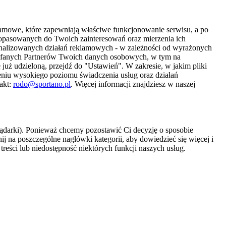
amowe, które zapewniają właściwe funkcjonowanie serwisu, a po
 dopasowanych do Twoich zainteresowań oraz mierzenia ich
sonalizowanych działań reklamowych - w zależności od wyrażonych
Zaufanych Partnerów Twoich danych osobowych, w tym na
 już udzieloną, przejdź do "Ustawień". W zakresie, w jakim pliki
eniu wysokiego poziomu świadczenia usług oraz działań
akt:
rodo@sportano.pl
. Więcej informacji znajdziesz w naszej
lądarki). Ponieważ chcemy pozostawić Ci decyzję o sposobie
j na poszczególne nagłówki kategorii, aby dowiedzieć się więcej i
treści lub niedostępność niektórych funkcji naszych usług.