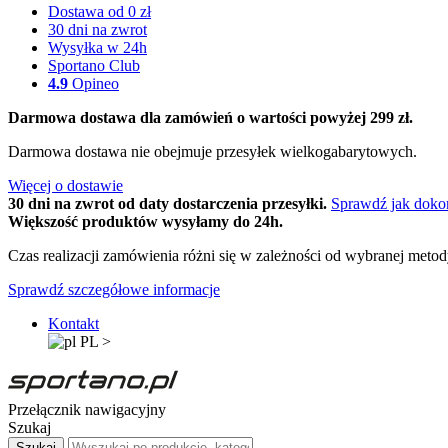
Dostawa od 0 zł
30 dni na zwrot
Wysyłka w 24h
Sportano Club
4.9
Opineo
Darmowa dostawa dla zamówień o wartości powyżej 299 zł.
Darmowa dostawa nie obejmuje przesyłek wielkogabarytowych.
Więcej o dostawie
30 dni na zwrot od daty dostarczenia przesyłki.
Sprawdź jak doko
Większość produktów wysyłamy do 24h.
Czas realizacji zamówienia różni się w zależności od wybranej meto
Sprawdź szczegółowe informacje
Kontakt
PL
>
Przełącznik nawigacyjny
Szukaj
Szukaj