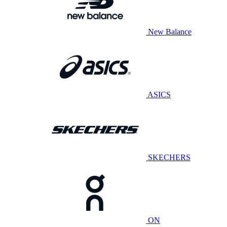
New Balance
ASICS
SKECHERS
ON