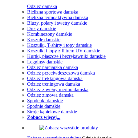
Odzież damska
Bielizna sportowa damska
Bielizna termoaktywna damska
Bluzy, polary i swetry damskie
Dresy damskie
Kombinezony damskie
Koszule damskie
Koszulki, T-shirty i topy damskie
Koszulki i topy z filtrem UV damskie
Kurtki, płaszcze i bezrękawniki damskie
Legginsy damskie
Odzież narciarska damska
Odzież przeciwdeszczowa damska
Odzież trekkingowa damska
Odzież treningowa damska
Odzież z wełny merino damska
Odzież zimowa damska
Spodenki damskie
Spodnie damskie
Stroje kąpielowe damskie
Zobacz więcej...