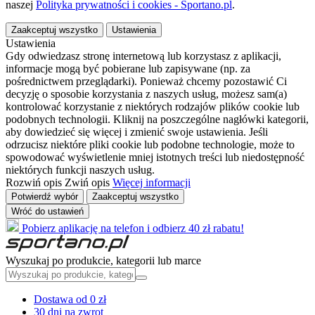
naszej
Polityka prywatności i cookies - Sportano.pl
.
Zaakceptuj wszystko
Ustawienia
Ustawienia
Gdy odwiedzasz stronę internetową lub korzystasz z aplikacji,
informacje mogą być pobierane lub zapisywane (np. za
pośrednictwem przeglądarki). Ponieważ chcemy pozostawić Ci
decyzję o sposobie korzystania z naszych usług, możesz sam(a)
kontrolować korzystanie z niektórych rodzajów plików cookie lub
podobnych technologii. Kliknij na poszczególne nagłówki kategorii,
aby dowiedzieć się więcej i zmienić swoje ustawienia. Jeśli
odrzucisz niektóre pliki cookie lub podobne technologie, może to
spowodować wyświetlenie mniej istotnych treści lub niedostępność
niektórych funkcji naszych usług.
Rozwiń opis
Zwiń opis
Więcej informacji
Potwierdź wybór
Zaakceptuj wszystko
Wróć do ustawień
Pobierz aplikację na telefon i odbierz 40 zł rabatu!
Wyszukaj po produkcie, kategorii lub marce
Dostawa od 0 zł
30 dni na zwrot