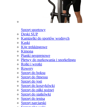
Sprzęt sportowy
Deski SUP
Kamizelki do sportów wodnych
Kaski
Kije trekkingowe
Kimona
Pianki neoprenowe
Płetwy do nurkowania i snorkelingu
Rolki i wrotki
Rowery
Sprzęt do boksu
Sprzęt do fitnessu
Sprzęt do jogi
Sprzęt do koszykówki
Sprzęt do piłki nożnej
Sprzęt do siatkówki
Sprzęt do tenisa
Sprzęt narciarski