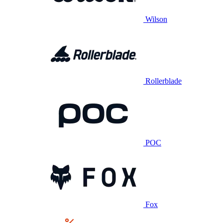
Wilson
Rollerblade
POC
Fox