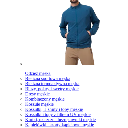
Odzież męska
Bielizna sportowa męska
Bielizna termoaktywna męska
Bluzy, polary i swetry męskie
Dresy męskie
Kombinezony męskie
Koszule męskie
Koszulki, T-shirty i topy męskie
Koszulki i topy z filtrem UV męskie
Kurtki, płaszcze i bezrękawniki męskie
Kąpielówki i szorty kąpielowe męskie