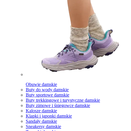
Obuwie damskie
Buty do wody damskie
Buty sportowe damskie
Buty trekkingowe i turystyczne damskie
Buty zimowe i śniegowce damskie
Kalosze damskie
Klapki i japonki damskie
Sandały damskie
Sneakersy damskie