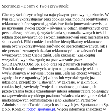
Sportano.pl - Dbamy o Twoją prywatność
Chcemy świadczyć usługi na najwyższym sportowym poziomie. W
tym celu wykorzystujemy pliki cookies oraz mobilne identyfikatory
reklamowe, które zapewniają właściwe funkcjonowanie serwisu, a
po uzyskaniu Twojej zgody – również w celach analitycznych oraz
personalizacji reklam, tj. wyświetlania spersonalizowanych treści i
reklam dopasowanych do Twoich zainteresowań oraz mierzenia ich
skuteczności. Pliki cookies i mobilne identyfikatory reklamowe
mogą być wykorzystywane zarówno do spersonalizowanych, jak i
niespersonalizowanych działań reklamowych - w zależności od
wyrażonych przez Ciebie zgód. Jeśli klikniesz "Zaakceptuj
wszystko", wyrazisz zgodę na przetwarzanie przez
SPORTANO.COM Sp. z o.o. oraz jej Zaufanych Partnerów
Twoich danych osobowych, w tym na personalizację reklam
wyświetlanych w serwisie i poza nim. Jeśli nie chcesz wyrażać
zgody, chcesz ograniczyć jej zakres lub wycofać zgodę już
udzieloną, przejdź do "Ustawień". W zakresie, w jakim pliki
cookies będą zawierały Twoje dane osobowe, podstawą ich
przetwarzania będzie uzasadniony interes administratora polegający
na zapewnieniu wysokiego poziomu świadczenia usług oraz działań
marketingowych administratora i jego Zaufanych Partnerów.
Administratorem Twoich danych osobowych jest Sportano.com Sp.
z o.o. Kontakt:
rodo@sportano.pl
. Więcej informacji znajdziesz w