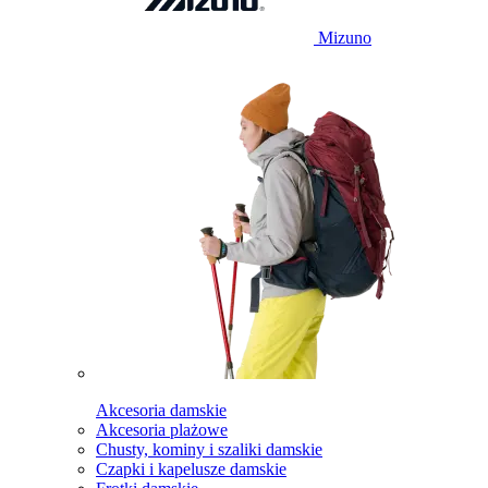
Mizuno
Akcesoria damskie
Akcesoria plażowe
Chusty, kominy i szaliki damskie
Czapki i kapelusze damskie