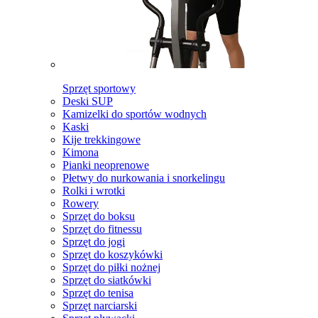
Sprzęt sportowy
Deski SUP
Kamizelki do sportów wodnych
Kaski
Kije trekkingowe
Kimona
Pianki neoprenowe
Płetwy do nurkowania i snorkelingu
Rolki i wrotki
Rowery
Sprzęt do boksu
Sprzęt do fitnessu
Sprzęt do jogi
Sprzęt do koszykówki
Sprzęt do piłki nożnej
Sprzęt do siatkówki
Sprzęt do tenisa
Sprzęt narciarski