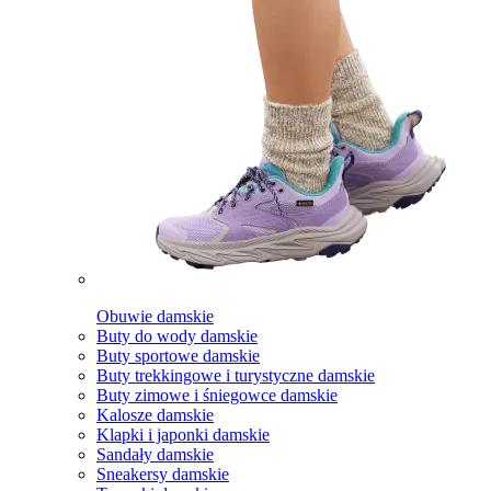
Obuwie damskie
Buty do wody damskie
Buty sportowe damskie
Buty trekkingowe i turystyczne damskie
Buty zimowe i śniegowce damskie
Kalosze damskie
Klapki i japonki damskie
Sandały damskie
Sneakersy damskie