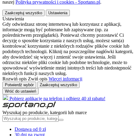
naszej
Polityka prywatności i cookies - Sportano.pl
.
Zaakceptuj wszystko
Ustawienia
Ustawienia
Gdy odwiedzasz stronę internetową lub korzystasz z aplikacji,
informacje mogą być pobierane lub zapisywane (np. za
pośrednictwem przeglądarki). Ponieważ chcemy pozostawić Ci
decyzję o sposobie korzystania z naszych usług, możesz sam(a)
kontrolować korzystanie z niektórych rodzajów plików cookie lub
podobnych technologii. Kliknij na poszczególne nagłówki kategorii,
aby dowiedzieć się więcej i zmienić swoje ustawienia. Jeśli
odrzucisz niektóre pliki cookie lub podobne technologie, może to
spowodować wyświetlenie mniej istotnych treści lub niedostępność
niektórych funkcji naszych usług.
Rozwiń opis
Zwiń opis
Więcej informacji
Potwierdź wybór
Zaakceptuj wszystko
Wróć do ustawień
Pobierz aplikację na telefon i odbierz 40 zł rabatu!
Wyszukaj po produkcie, kategorii lub marce
Dostawa od 0 zł
30 dni na zwrot