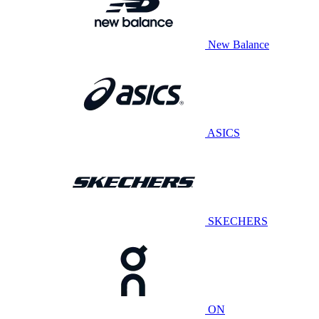
New Balance
ASICS
SKECHERS
ON