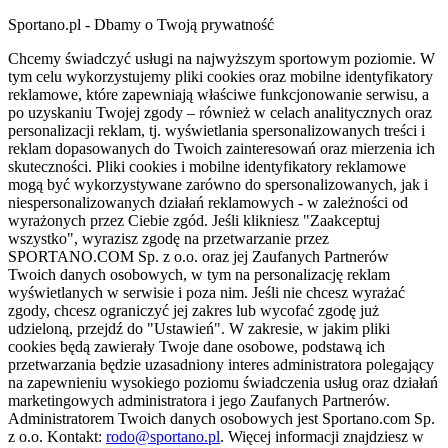
Sportano.pl - Dbamy o Twoją prywatność
Chcemy świadczyć usługi na najwyższym sportowym poziomie. W
tym celu wykorzystujemy pliki cookies oraz mobilne identyfikatory
reklamowe, które zapewniają właściwe funkcjonowanie serwisu, a
po uzyskaniu Twojej zgody – również w celach analitycznych oraz
personalizacji reklam, tj. wyświetlania spersonalizowanych treści i
reklam dopasowanych do Twoich zainteresowań oraz mierzenia ich
skuteczności. Pliki cookies i mobilne identyfikatory reklamowe
mogą być wykorzystywane zarówno do spersonalizowanych, jak i
niespersonalizowanych działań reklamowych - w zależności od
wyrażonych przez Ciebie zgód. Jeśli klikniesz "Zaakceptuj
wszystko", wyrazisz zgodę na przetwarzanie przez
SPORTANO.COM Sp. z o.o. oraz jej Zaufanych Partnerów
Twoich danych osobowych, w tym na personalizację reklam
wyświetlanych w serwisie i poza nim. Jeśli nie chcesz wyrażać
zgody, chcesz ograniczyć jej zakres lub wycofać zgodę już
udzieloną, przejdź do "Ustawień". W zakresie, w jakim pliki
cookies będą zawierały Twoje dane osobowe, podstawą ich
przetwarzania będzie uzasadniony interes administratora polegający
na zapewnieniu wysokiego poziomu świadczenia usług oraz działań
marketingowych administratora i jego Zaufanych Partnerów.
Administratorem Twoich danych osobowych jest Sportano.com Sp.
z o.o. Kontakt:
rodo@sportano.pl
. Więcej informacji znajdziesz w