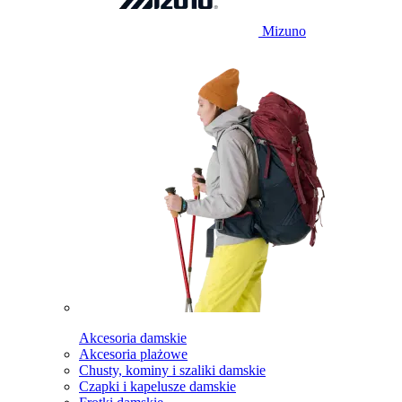
Mizuno
Akcesoria damskie
Akcesoria plażowe
Chusty, kominy i szaliki damskie
Czapki i kapelusze damskie