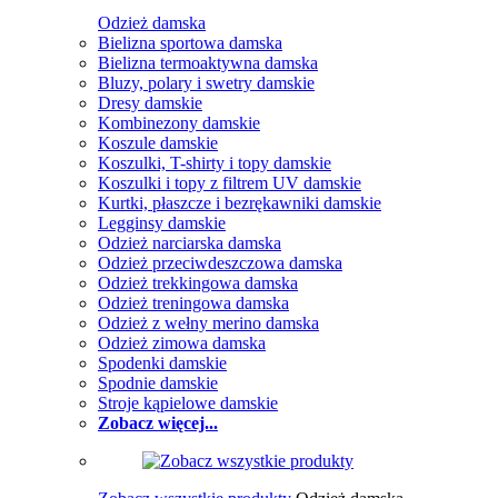
Odzież damska
Bielizna sportowa damska
Bielizna termoaktywna damska
Bluzy, polary i swetry damskie
Dresy damskie
Kombinezony damskie
Koszule damskie
Koszulki, T-shirty i topy damskie
Koszulki i topy z filtrem UV damskie
Kurtki, płaszcze i bezrękawniki damskie
Legginsy damskie
Odzież narciarska damska
Odzież przeciwdeszczowa damska
Odzież trekkingowa damska
Odzież treningowa damska
Odzież z wełny merino damska
Odzież zimowa damska
Spodenki damskie
Spodnie damskie
Stroje kąpielowe damskie
Zobacz więcej...