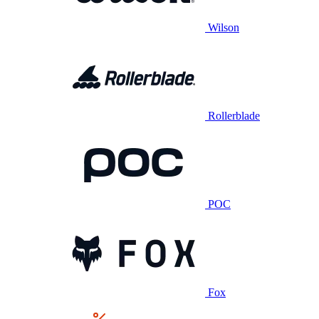
Wilson
Rollerblade
POC
Fox