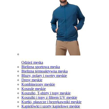
Odzież męska
Bielizna sportowa męska
Bielizna termoaktywna męska
Bluzy, polary i swetry męskie
Dresy męskie
Kombinezony męskie
Koszule męskie
Koszulki, T-shirty i topy męskie
Koszulki i topy z filtrem UV męskie
Kurtki, płaszcze i bezrękawniki męskie
Kąpielówki i szorty kąpielowe męskie