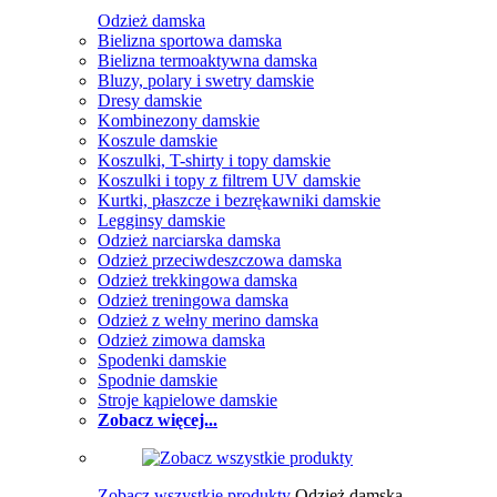
Odzież damska
Bielizna sportowa damska
Bielizna termoaktywna damska
Bluzy, polary i swetry damskie
Dresy damskie
Kombinezony damskie
Koszule damskie
Koszulki, T-shirty i topy damskie
Koszulki i topy z filtrem UV damskie
Kurtki, płaszcze i bezrękawniki damskie
Legginsy damskie
Odzież narciarska damska
Odzież przeciwdeszczowa damska
Odzież trekkingowa damska
Odzież treningowa damska
Odzież z wełny merino damska
Odzież zimowa damska
Spodenki damskie
Spodnie damskie
Stroje kąpielowe damskie
Zobacz więcej...
Zobacz wszystkie produkty
Odzież damska