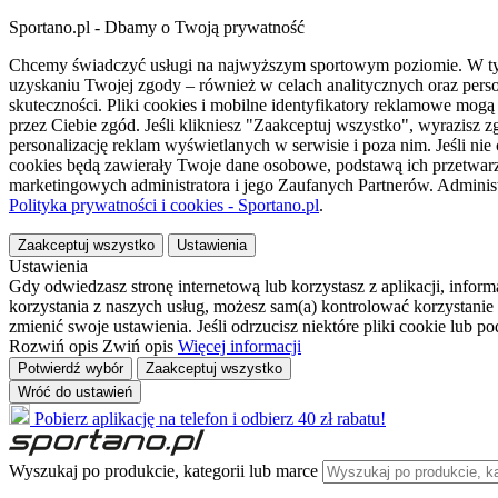
Sportano.pl - Dbamy o Twoją prywatność
Chcemy świadczyć usługi na najwyższym sportowym poziomie. W tym 
uzyskaniu Twojej zgody – również w celach analitycznych oraz perso
skuteczności. Pliki cookies i mobilne identyfikatory reklamowe mo
przez Ciebie zgód. Jeśli klikniesz "Zaakceptuj wszystko", wyrazi
personalizację reklam wyświetlanych w serwisie i poza nim. Jeśli nie
cookies będą zawierały Twoje dane osobowe, podstawą ich przetwarz
marketingowych administratora i jego Zaufanych Partnerów. Admini
Polityka prywatności i cookies - Sportano.pl
.
Zaakceptuj wszystko
Ustawienia
Ustawienia
Gdy odwiedzasz stronę internetową lub korzystasz z aplikacji, info
korzystania z naszych usług, możesz sam(a) kontrolować korzystanie 
zmienić swoje ustawienia. Jeśli odrzucisz niektóre pliki cookie lub 
Rozwiń opis
Zwiń opis
Więcej informacji
Potwierdź wybór
Zaakceptuj wszystko
Wróć do ustawień
Pobierz aplikację na telefon i odbierz 40 zł rabatu!
Wyszukaj po produkcie, kategorii lub marce