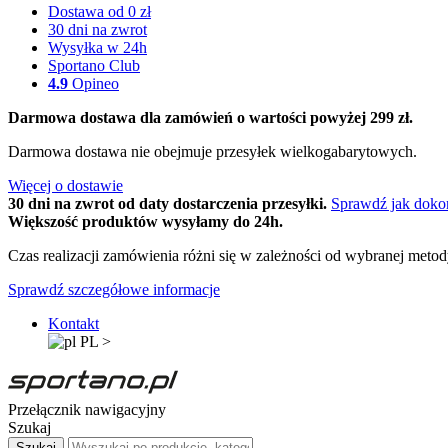
Dostawa od 0 zł
30 dni na zwrot
Wysyłka w 24h
Sportano Club
4.9
Opineo
Darmowa dostawa dla zamówień o wartości powyżej 299 zł.
Darmowa dostawa nie obejmuje przesyłek wielkogabarytowych.
Więcej o dostawie
30 dni na zwrot od daty dostarczenia przesyłki.
Sprawdź jak doko
Większość produktów wysyłamy do 24h.
Czas realizacji zamówienia różni się w zależności od wybranej meto
Sprawdź szczegółowe informacje
Kontakt
PL
>
Przełącznik nawigacyjny
Szukaj
Szukaj