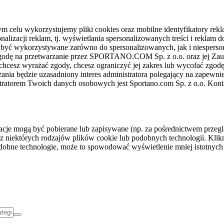
celu wykorzystujemy pliki cookies oraz mobilne identyfikatory rekl
nalizacji reklam, tj. wyświetlania spersonalizowanych treści i reklam
gą być wykorzystywane zarówno do spersonalizowanych, jak i niesper
sz zgodę na przetwarzanie przez SPORTANO.COM Sp. z o.o. oraz jej 
 chcesz wyrażać zgody, chcesz ograniczyć jej zakres lub wycofać zgodę
ania będzie uzasadniony interes administratora polegający na zapewni
stratorem Twoich danych osobowych jest Sportano.com Sp. z o.o. Kont
rmacje mogą być pobierane lub zapisywane (np. za pośrednictwem przeg
z niektórych rodzajów plików cookie lub podobnych technologii. Klikni
podobne technologie, może to spowodować wyświetlenie mniej istotnych 