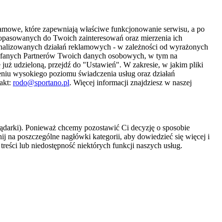
amowe, które zapewniają właściwe funkcjonowanie serwisu, a po
 dopasowanych do Twoich zainteresowań oraz mierzenia ich
sonalizowanych działań reklamowych - w zależności od wyrażonych
Zaufanych Partnerów Twoich danych osobowych, w tym na
 już udzieloną, przejdź do "Ustawień". W zakresie, w jakim pliki
eniu wysokiego poziomu świadczenia usług oraz działań
akt:
rodo@sportano.pl
. Więcej informacji znajdziesz w naszej
lądarki). Ponieważ chcemy pozostawić Ci decyzję o sposobie
j na poszczególne nagłówki kategorii, aby dowiedzieć się więcej i
treści lub niedostępność niektórych funkcji naszych usług.