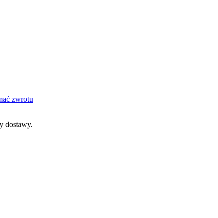
nać zwrotu
dy dostawy.