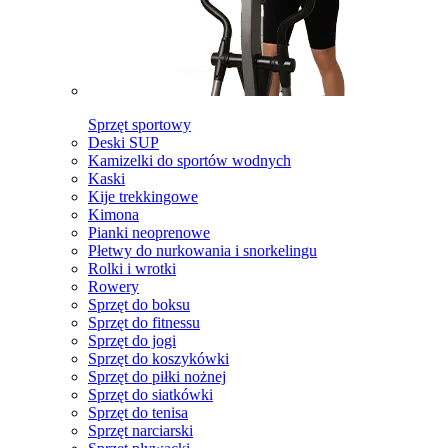
Sprzęt sportowy
Deski SUP
Kamizelki do sportów wodnych
Kaski
Kije trekkingowe
Kimona
Pianki neoprenowe
Płetwy do nurkowania i snorkelingu
Rolki i wrotki
Rowery
Sprzęt do boksu
Sprzęt do fitnessu
Sprzęt do jogi
Sprzęt do koszykówki
Sprzęt do piłki nożnej
Sprzęt do siatkówki
Sprzęt do tenisa
Sprzęt narciarski