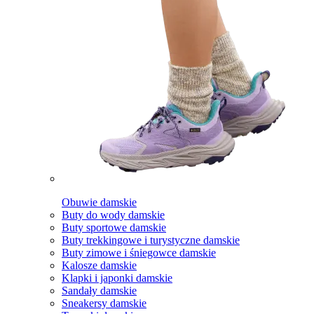
Obuwie damskie
Buty do wody damskie
Buty sportowe damskie
Buty trekkingowe i turystyczne damskie
Buty zimowe i śniegowce damskie
Kalosze damskie
Klapki i japonki damskie
Sandały damskie
Sneakersy damskie