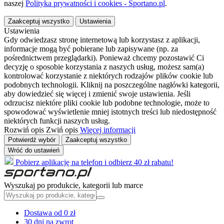
naszej
Polityka prywatności i cookies - Sportano.pl
.
Zaakceptuj wszystko
Ustawienia
Ustawienia
Gdy odwiedzasz stronę internetową lub korzystasz z aplikacji,
informacje mogą być pobierane lub zapisywane (np. za
pośrednictwem przeglądarki). Ponieważ chcemy pozostawić Ci
decyzję o sposobie korzystania z naszych usług, możesz sam(a)
kontrolować korzystanie z niektórych rodzajów plików cookie lub
podobnych technologii. Kliknij na poszczególne nagłówki kategorii,
aby dowiedzieć się więcej i zmienić swoje ustawienia. Jeśli
odrzucisz niektóre pliki cookie lub podobne technologie, może to
spowodować wyświetlenie mniej istotnych treści lub niedostępność
niektórych funkcji naszych usług.
Rozwiń opis
Zwiń opis
Więcej informacji
Potwierdź wybór
Zaakceptuj wszystko
Wróć do ustawień
Pobierz aplikację na telefon i odbierz 40 zł rabatu!
Wyszukaj po produkcie, kategorii lub marce
Dostawa od 0 zł
30 dni na zwrot