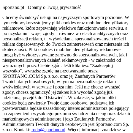
Sportano.pl - Dbamy o Twoją prywatność
Chcemy świadczyć usługi na najwyższym sportowym poziomie. W
tym celu wykorzystujemy pliki cookies oraz mobilne identyfikatory
reklamowe, które zapewniają właściwe funkcjonowanie serwisu, a
po uzyskaniu Twojej zgody – również w celach analitycznych oraz
personalizacji reklam, tj. wyświetlania spersonalizowanych treści i
reklam dopasowanych do Twoich zainteresowań oraz mierzenia ich
skuteczności. Pliki cookies i mobilne identyfikatory reklamowe
mogą być wykorzystywane zarówno do spersonalizowanych, jak i
niespersonalizowanych działań reklamowych - w zależności od
wyrażonych przez Ciebie zgód. Jeśli klikniesz "Zaakceptuj
wszystko", wyrazisz zgodę na przetwarzanie przez
SPORTANO.COM Sp. z o.o. oraz jej Zaufanych Partnerów
Twoich danych osobowych, w tym na personalizację reklam
wyświetlanych w serwisie i poza nim. Jeśli nie chcesz wyrażać
zgody, chcesz ograniczyć jej zakres lub wycofać zgodę już
udzieloną, przejdź do "Ustawień". W zakresie, w jakim pliki
cookies będą zawierały Twoje dane osobowe, podstawą ich
przetwarzania będzie uzasadniony interes administratora polegający
na zapewnieniu wysokiego poziomu świadczenia usług oraz działań
marketingowych administratora i jego Zaufanych Partnerów.
Administratorem Twoich danych osobowych jest Sportano.com Sp.
z o.o. Kontakt:
rodo@sportano.pl
. Więcej informacji znajdziesz w