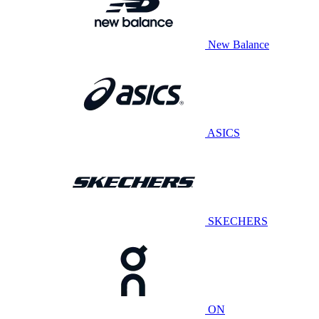
New Balance
ASICS
SKECHERS
ON