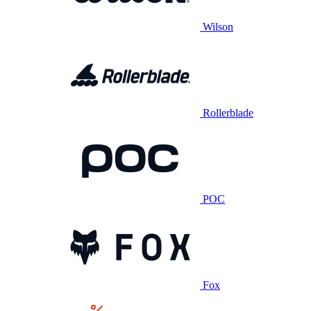
Wilson
Rollerblade
POC
Fox