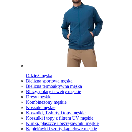
Odzież męska
Bielizna sportowa męska
Bielizna termoaktywna męska
Bluzy, polary i swetry męskie
Dresy męskie
Kombinezony męskie
Koszule męskie
Koszulki, T-shirty i topy męskie
Koszulki i topy z filtrem UV męskie
Kurtki, płaszcze i bezrękawniki męskie
Kąpielówki i szorty kąpielowe męskie