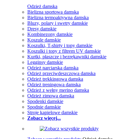
Odzież damska
Bielizna sportowa damska
Bielizna termoaktywna damska
Bluzy, polary i swetry damskie
Dresy damskie
Kombinezony damskie
Koszule damskie
Koszulki, T-shirty i topy damskie
Koszulki i topy z filtrem UV damskie
Kurtki, płaszcze i bezrękawniki damskie
Legginsy damskie
Odzież narciarska damska
Odzież przeciwdeszczowa damska
Odzież trekkingowa damska
Odzież treningowa damska
Odzież z wełny merino damska
Odzież zimowa damska
Spodenki damskie
Spodnie damskie
Stroje kąpielowe damskie
Zobacz więcej...