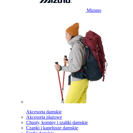
Mizuno
Akcesoria damskie
Akcesoria plażowe
Chusty, kominy i szaliki damskie
Czapki i kapelusze damskie