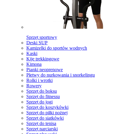
Sprzęt sportowy
Deski SUP
Kamizelki do sportów wodnych
Kaski
Kije trekkingowe
Kimona
Pianki neoprenowe
Płetwy do nurkowania i snorkelingu
Rolki i wrotki
Rowery
Sprzęt do boksu
Sprzęt do fitnessu
Sprzęt do jogi
Sprzęt do koszykówki
Sprzęt do piłki nożnej
Sprzęt do siatkówki
Sprzęt do tenisa
Sprzęt narciarski