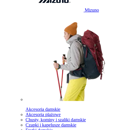
Mizuno
Akcesoria damskie
Akcesoria plażowe
Chusty, kominy i szaliki damskie
Czapki i kapelusze damskie