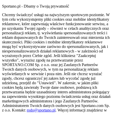
Sportano.pl - Dbamy o Twoją prywatność
Chcemy świadczyć usługi na najwyższym sportowym poziomie. W
tym celu wykorzystujemy pliki cookies oraz mobilne identyfikatory
reklamowe, które zapewniają właściwe funkcjonowanie serwisu, a
po uzyskaniu Twojej zgody – również w celach analitycznych oraz
personalizacji reklam, tj. wyświetlania spersonalizowanych treści i
reklam dopasowanych do Twoich zainteresowań oraz mierzenia ich
skuteczności. Pliki cookies i mobilne identyfikatory reklamowe
mogą być wykorzystywane zarówno do spersonalizowanych, jak i
niespersonalizowanych działań reklamowych - w zależności od
wyrażonych przez Ciebie zgód. Jeśli klikniesz "Zaakceptuj
wszystko", wyrazisz zgodę na przetwarzanie przez
SPORTANO.COM Sp. z o.o. oraz jej Zaufanych Partnerów
Twoich danych osobowych, w tym na personalizację reklam
wyświetlanych w serwisie i poza nim. Jeśli nie chcesz wyrażać
zgody, chcesz ograniczyć jej zakres lub wycofać zgodę już
udzieloną, przejdź do "Ustawień". W zakresie, w jakim pliki
cookies będą zawierały Twoje dane osobowe, podstawą ich
przetwarzania będzie uzasadniony interes administratora polegający
na zapewnieniu wysokiego poziomu świadczenia usług oraz działań
marketingowych administratora i jego Zaufanych Partnerów.
Administratorem Twoich danych osobowych jest Sportano.com Sp.
z o.o. Kontakt:
rodo@sportano.pl
. Więcej informacji znajdziesz w