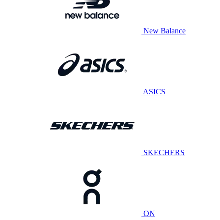
New Balance
ASICS
SKECHERS
ON