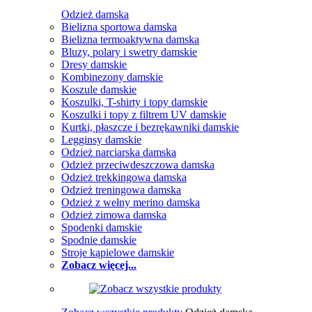
Odzież damska
Bielizna sportowa damska
Bielizna termoaktywna damska
Bluzy, polary i swetry damskie
Dresy damskie
Kombinezony damskie
Koszule damskie
Koszulki, T-shirty i topy damskie
Koszulki i topy z filtrem UV damskie
Kurtki, płaszcze i bezrękawniki damskie
Legginsy damskie
Odzież narciarska damska
Odzież przeciwdeszczowa damska
Odzież trekkingowa damska
Odzież treningowa damska
Odzież z wełny merino damska
Odzież zimowa damska
Spodenki damskie
Spodnie damskie
Stroje kąpielowe damskie
Zobacz więcej...