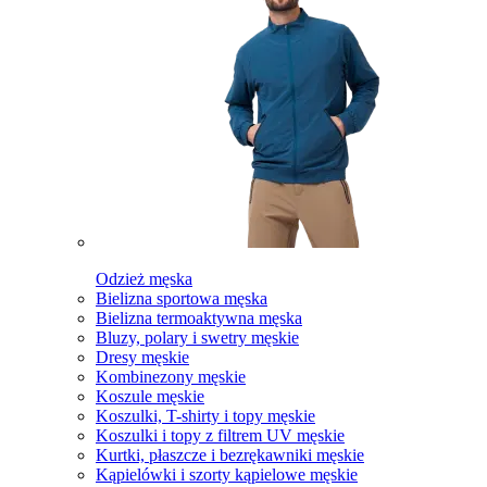
Odzież męska
Bielizna sportowa męska
Bielizna termoaktywna męska
Bluzy, polary i swetry męskie
Dresy męskie
Kombinezony męskie
Koszule męskie
Koszulki, T-shirty i topy męskie
Koszulki i topy z filtrem UV męskie
Kurtki, płaszcze i bezrękawniki męskie
Kąpielówki i szorty kąpielowe męskie