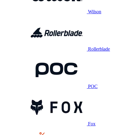
Wilson
Rollerblade
POC
Fox