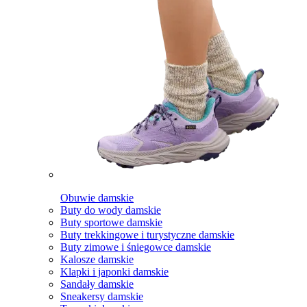
Obuwie damskie
Buty do wody damskie
Buty sportowe damskie
Buty trekkingowe i turystyczne damskie
Buty zimowe i śniegowce damskie
Kalosze damskie
Klapki i japonki damskie
Sandały damskie
Sneakersy damskie