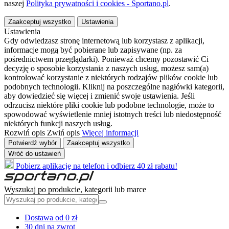
naszej
Polityka prywatności i cookies - Sportano.pl
.
Zaakceptuj wszystko
Ustawienia
Ustawienia
Gdy odwiedzasz stronę internetową lub korzystasz z aplikacji,
informacje mogą być pobierane lub zapisywane (np. za
pośrednictwem przeglądarki). Ponieważ chcemy pozostawić Ci
decyzję o sposobie korzystania z naszych usług, możesz sam(a)
kontrolować korzystanie z niektórych rodzajów plików cookie lub
podobnych technologii. Kliknij na poszczególne nagłówki kategorii,
aby dowiedzieć się więcej i zmienić swoje ustawienia. Jeśli
odrzucisz niektóre pliki cookie lub podobne technologie, może to
spowodować wyświetlenie mniej istotnych treści lub niedostępność
niektórych funkcji naszych usług.
Rozwiń opis
Zwiń opis
Więcej informacji
Potwierdź wybór
Zaakceptuj wszystko
Wróć do ustawień
Pobierz aplikację na telefon i odbierz 40 zł rabatu!
Wyszukaj po produkcie, kategorii lub marce
Dostawa od 0 zł
30 dni na zwrot