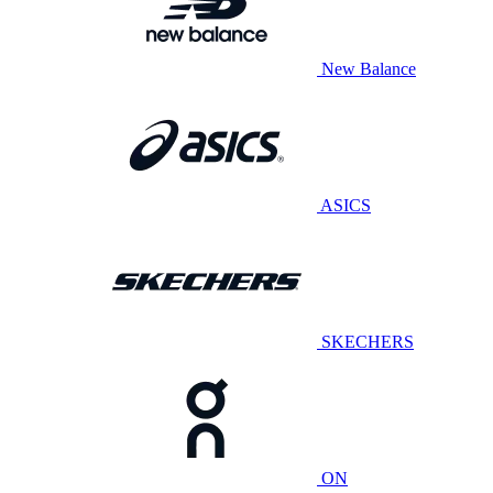
New Balance
ASICS
SKECHERS
ON