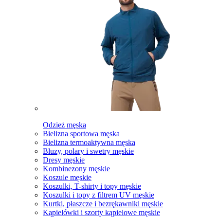
Odzież męska
Bielizna sportowa męska
Bielizna termoaktywna męska
Bluzy, polary i swetry męskie
Dresy męskie
Kombinezony męskie
Koszule męskie
Koszulki, T-shirty i topy męskie
Koszulki i topy z filtrem UV męskie
Kurtki, płaszcze i bezrękawniki męskie
Kąpielówki i szorty kąpielowe męskie