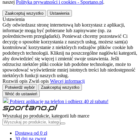
naszej
Polityka prywatności i cookies - Sportano.pl
.
Zaakceptuj wszystko
Ustawienia
Ustawienia
Gdy odwiedzasz stronę internetową lub korzystasz z aplikacji,
informacje mogą być pobierane lub zapisywane (np. za
pośrednictwem przeglądarki). Ponieważ chcemy pozostawić Ci
decyzję o sposobie korzystania z naszych usług, możesz sam(a)
kontrolować korzystanie z niektórych rodzajów plików cookie lub
podobnych technologii. Kliknij na poszczególne nagłówki kategorii,
aby dowiedzieć się więcej i zmienić swoje ustawienia. Jeśli
odrzucisz niektóre pliki cookie lub podobne technologie, może to
spowodować wyświetlenie mniej istotnych treści lub niedostępność
niektórych funkcji naszych usług.
Rozwiń opis
Zwiń opis
Więcej informacji
Potwierdź wybór
Zaakceptuj wszystko
Wróć do ustawień
Pobierz aplikację na telefon i odbierz 40 zł rabatu!
Wyszukaj po produkcie, kategorii lub marce
Dostawa od 0 zł
30 dni na zwrot