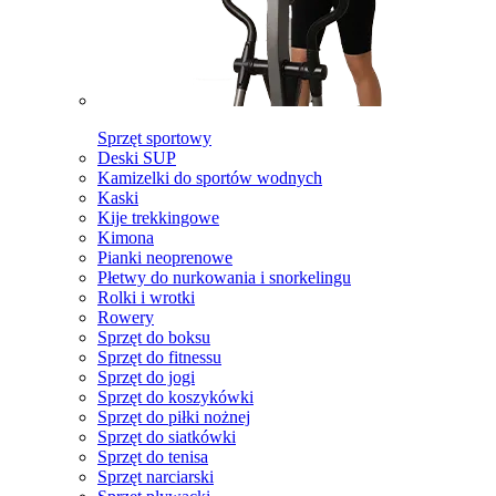
Sprzęt sportowy
Deski SUP
Kamizelki do sportów wodnych
Kaski
Kije trekkingowe
Kimona
Pianki neoprenowe
Płetwy do nurkowania i snorkelingu
Rolki i wrotki
Rowery
Sprzęt do boksu
Sprzęt do fitnessu
Sprzęt do jogi
Sprzęt do koszykówki
Sprzęt do piłki nożnej
Sprzęt do siatkówki
Sprzęt do tenisa
Sprzęt narciarski