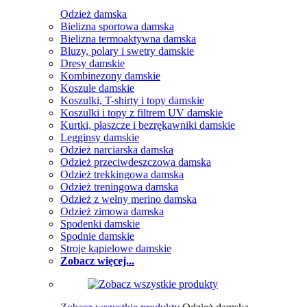
Odzież damska
Bielizna sportowa damska
Bielizna termoaktywna damska
Bluzy, polary i swetry damskie
Dresy damskie
Kombinezony damskie
Koszule damskie
Koszulki, T-shirty i topy damskie
Koszulki i topy z filtrem UV damskie
Kurtki, płaszcze i bezrękawniki damskie
Legginsy damskie
Odzież narciarska damska
Odzież przeciwdeszczowa damska
Odzież trekkingowa damska
Odzież treningowa damska
Odzież z wełny merino damska
Odzież zimowa damska
Spodenki damskie
Spodnie damskie
Stroje kąpielowe damskie
Zobacz więcej...