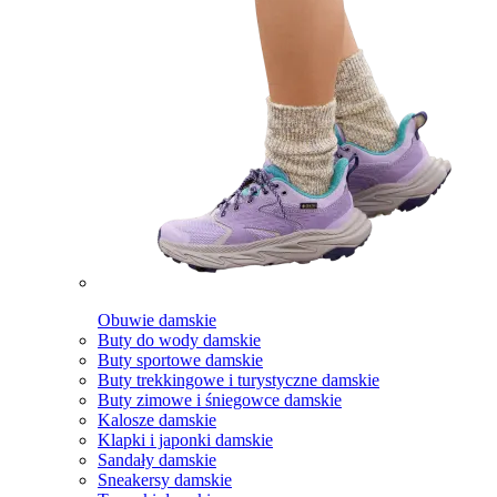
Obuwie damskie
Buty do wody damskie
Buty sportowe damskie
Buty trekkingowe i turystyczne damskie
Buty zimowe i śniegowce damskie
Kalosze damskie
Klapki i japonki damskie
Sandały damskie
Sneakersy damskie