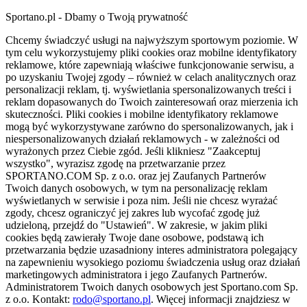
Sportano.pl - Dbamy o Twoją prywatność
Chcemy świadczyć usługi na najwyższym sportowym poziomie. W
tym celu wykorzystujemy pliki cookies oraz mobilne identyfikatory
reklamowe, które zapewniają właściwe funkcjonowanie serwisu, a
po uzyskaniu Twojej zgody – również w celach analitycznych oraz
personalizacji reklam, tj. wyświetlania spersonalizowanych treści i
reklam dopasowanych do Twoich zainteresowań oraz mierzenia ich
skuteczności. Pliki cookies i mobilne identyfikatory reklamowe
mogą być wykorzystywane zarówno do spersonalizowanych, jak i
niespersonalizowanych działań reklamowych - w zależności od
wyrażonych przez Ciebie zgód. Jeśli klikniesz "Zaakceptuj
wszystko", wyrazisz zgodę na przetwarzanie przez
SPORTANO.COM Sp. z o.o. oraz jej Zaufanych Partnerów
Twoich danych osobowych, w tym na personalizację reklam
wyświetlanych w serwisie i poza nim. Jeśli nie chcesz wyrażać
zgody, chcesz ograniczyć jej zakres lub wycofać zgodę już
udzieloną, przejdź do "Ustawień". W zakresie, w jakim pliki
cookies będą zawierały Twoje dane osobowe, podstawą ich
przetwarzania będzie uzasadniony interes administratora polegający
na zapewnieniu wysokiego poziomu świadczenia usług oraz działań
marketingowych administratora i jego Zaufanych Partnerów.
Administratorem Twoich danych osobowych jest Sportano.com Sp.
z o.o. Kontakt:
rodo@sportano.pl
. Więcej informacji znajdziesz w