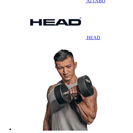
ATTABO
HEAD