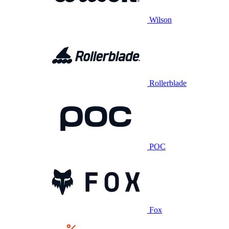
Wilson
Rollerblade
POC
Fox