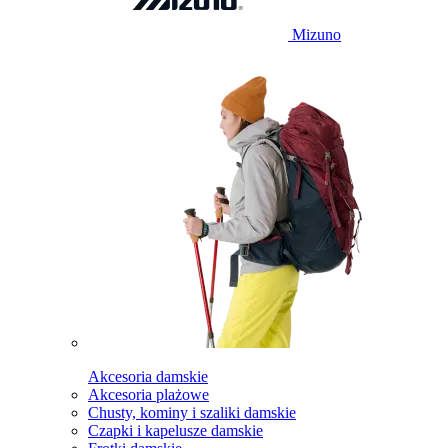
Mizuno
Akcesoria damskie
Akcesoria plażowe
Chusty, kominy i szaliki damskie
Czapki i kapelusze damskie