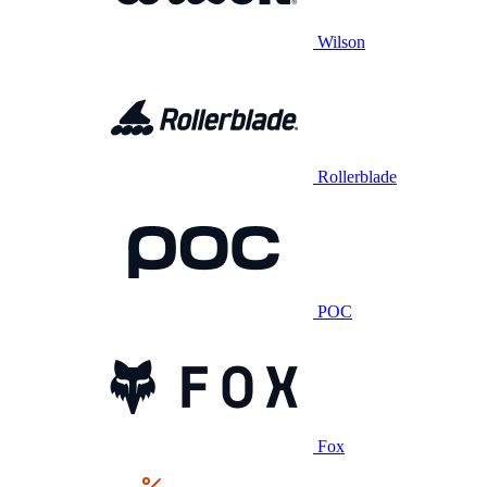
Wilson
Rollerblade
POC
Fox