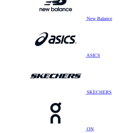
New Balance
ASICS
SKECHERS
ON