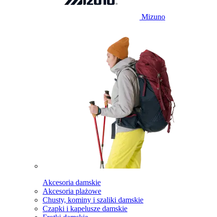
Mizuno
Akcesoria damskie
Akcesoria plażowe
Chusty, kominy i szaliki damskie
Czapki i kapelusze damskie