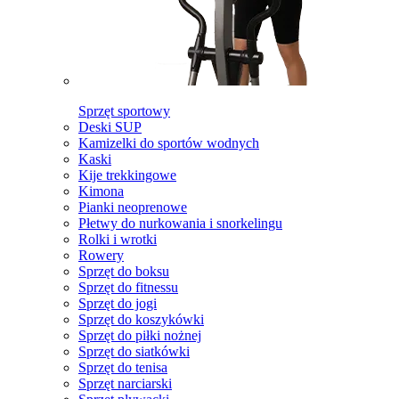
Sprzęt sportowy
Deski SUP
Kamizelki do sportów wodnych
Kaski
Kije trekkingowe
Kimona
Pianki neoprenowe
Płetwy do nurkowania i snorkelingu
Rolki i wrotki
Rowery
Sprzęt do boksu
Sprzęt do fitnessu
Sprzęt do jogi
Sprzęt do koszykówki
Sprzęt do piłki nożnej
Sprzęt do siatkówki
Sprzęt do tenisa
Sprzęt narciarski