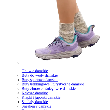
Obuwie damskie
Buty do wody damskie
Buty sportowe damskie
Buty trekkingowe i turystyczne damskie
Buty zimowe i śniegowce damskie
Kalosze damskie
Klapki i japonki damskie
Sandały damskie
Sneakersy damskie