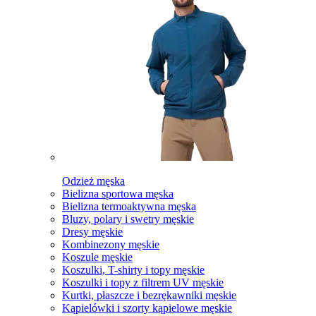
Odzież męska
Bielizna sportowa męska
Bielizna termoaktywna męska
Bluzy, polary i swetry męskie
Dresy męskie
Kombinezony męskie
Koszule męskie
Koszulki, T-shirty i topy męskie
Koszulki i topy z filtrem UV męskie
Kurtki, płaszcze i bezrękawniki męskie
Kąpielówki i szorty kąpielowe męskie