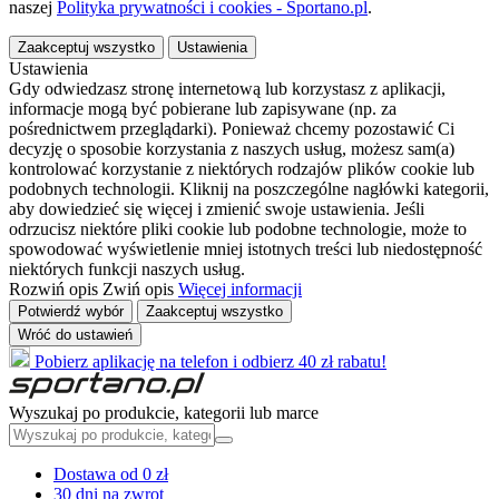
naszej
Polityka prywatności i cookies - Sportano.pl
.
Zaakceptuj wszystko
Ustawienia
Ustawienia
Gdy odwiedzasz stronę internetową lub korzystasz z aplikacji,
informacje mogą być pobierane lub zapisywane (np. za
pośrednictwem przeglądarki). Ponieważ chcemy pozostawić Ci
decyzję o sposobie korzystania z naszych usług, możesz sam(a)
kontrolować korzystanie z niektórych rodzajów plików cookie lub
podobnych technologii. Kliknij na poszczególne nagłówki kategorii,
aby dowiedzieć się więcej i zmienić swoje ustawienia. Jeśli
odrzucisz niektóre pliki cookie lub podobne technologie, może to
spowodować wyświetlenie mniej istotnych treści lub niedostępność
niektórych funkcji naszych usług.
Rozwiń opis
Zwiń opis
Więcej informacji
Potwierdź wybór
Zaakceptuj wszystko
Wróć do ustawień
Pobierz aplikację na telefon i odbierz 40 zł rabatu!
Wyszukaj po produkcie, kategorii lub marce
Dostawa od 0 zł
30 dni na zwrot