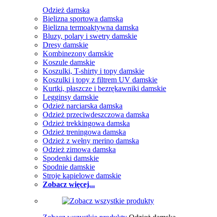
Odzież damska
Bielizna sportowa damska
Bielizna termoaktywna damska
Bluzy, polary i swetry damskie
Dresy damskie
Kombinezony damskie
Koszule damskie
Koszulki, T-shirty i topy damskie
Koszulki i topy z filtrem UV damskie
Kurtki, płaszcze i bezrękawniki damskie
Legginsy damskie
Odzież narciarska damska
Odzież przeciwdeszczowa damska
Odzież trekkingowa damska
Odzież treningowa damska
Odzież z wełny merino damska
Odzież zimowa damska
Spodenki damskie
Spodnie damskie
Stroje kąpielowe damskie
Zobacz więcej...