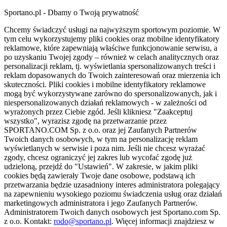
Sportano.pl - Dbamy o Twoją prywatność
Chcemy świadczyć usługi na najwyższym sportowym poziomie. W
tym celu wykorzystujemy pliki cookies oraz mobilne identyfikatory
reklamowe, które zapewniają właściwe funkcjonowanie serwisu, a
po uzyskaniu Twojej zgody – również w celach analitycznych oraz
personalizacji reklam, tj. wyświetlania spersonalizowanych treści i
reklam dopasowanych do Twoich zainteresowań oraz mierzenia ich
skuteczności. Pliki cookies i mobilne identyfikatory reklamowe
mogą być wykorzystywane zarówno do spersonalizowanych, jak i
niespersonalizowanych działań reklamowych - w zależności od
wyrażonych przez Ciebie zgód. Jeśli klikniesz "Zaakceptuj
wszystko", wyrazisz zgodę na przetwarzanie przez
SPORTANO.COM Sp. z o.o. oraz jej Zaufanych Partnerów
Twoich danych osobowych, w tym na personalizację reklam
wyświetlanych w serwisie i poza nim. Jeśli nie chcesz wyrażać
zgody, chcesz ograniczyć jej zakres lub wycofać zgodę już
udzieloną, przejdź do "Ustawień". W zakresie, w jakim pliki
cookies będą zawierały Twoje dane osobowe, podstawą ich
przetwarzania będzie uzasadniony interes administratora polegający
na zapewnieniu wysokiego poziomu świadczenia usług oraz działań
marketingowych administratora i jego Zaufanych Partnerów.
Administratorem Twoich danych osobowych jest Sportano.com Sp.
z o.o. Kontakt:
rodo@sportano.pl
. Więcej informacji znajdziesz w