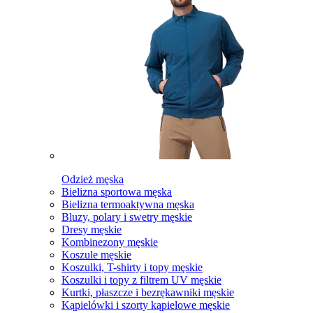
Odzież męska
Bielizna sportowa męska
Bielizna termoaktywna męska
Bluzy, polary i swetry męskie
Dresy męskie
Kombinezony męskie
Koszule męskie
Koszulki, T-shirty i topy męskie
Koszulki i topy z filtrem UV męskie
Kurtki, płaszcze i bezrękawniki męskie
Kąpielówki i szorty kąpielowe męskie