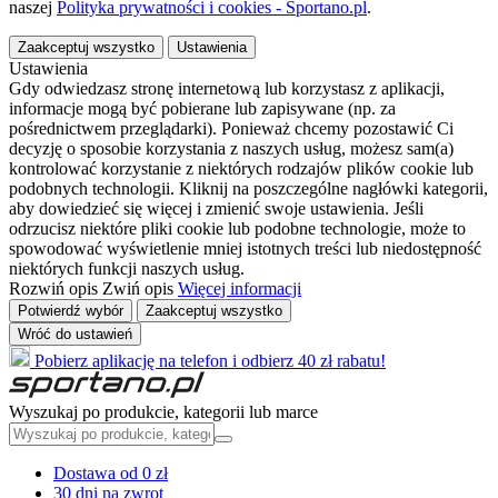
naszej
Polityka prywatności i cookies - Sportano.pl
.
Zaakceptuj wszystko
Ustawienia
Ustawienia
Gdy odwiedzasz stronę internetową lub korzystasz z aplikacji,
informacje mogą być pobierane lub zapisywane (np. za
pośrednictwem przeglądarki). Ponieważ chcemy pozostawić Ci
decyzję o sposobie korzystania z naszych usług, możesz sam(a)
kontrolować korzystanie z niektórych rodzajów plików cookie lub
podobnych technologii. Kliknij na poszczególne nagłówki kategorii,
aby dowiedzieć się więcej i zmienić swoje ustawienia. Jeśli
odrzucisz niektóre pliki cookie lub podobne technologie, może to
spowodować wyświetlenie mniej istotnych treści lub niedostępność
niektórych funkcji naszych usług.
Rozwiń opis
Zwiń opis
Więcej informacji
Potwierdź wybór
Zaakceptuj wszystko
Wróć do ustawień
Pobierz aplikację na telefon i odbierz 40 zł rabatu!
Wyszukaj po produkcie, kategorii lub marce
Dostawa od 0 zł
30 dni na zwrot