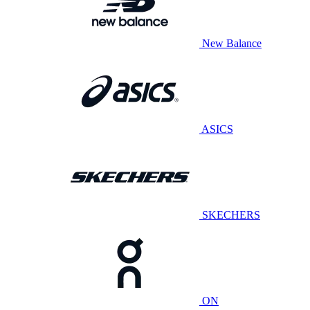
New Balance
ASICS
SKECHERS
ON