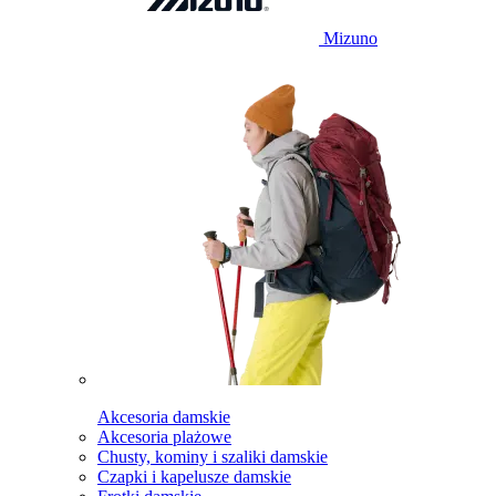
Mizuno
Akcesoria damskie
Akcesoria plażowe
Chusty, kominy i szaliki damskie
Czapki i kapelusze damskie