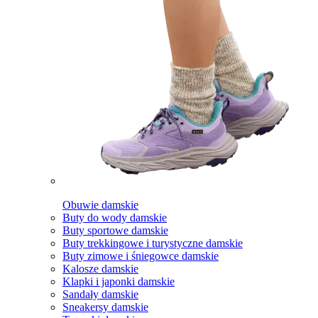
Obuwie damskie
Buty do wody damskie
Buty sportowe damskie
Buty trekkingowe i turystyczne damskie
Buty zimowe i śniegowce damskie
Kalosze damskie
Klapki i japonki damskie
Sandały damskie
Sneakersy damskie