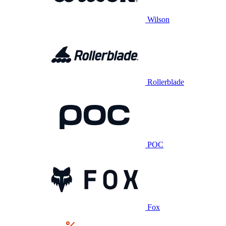
Wilson
Rollerblade
POC
Fox