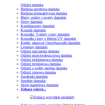
Odzież damska
Bielizna sportowa damska
Bielizna termoaktywna damska
Bluzy, polary i swetry damskie
Dresy damskie
Kombinezony damskie
Koszule damskie
Koszulki, T-shirty i topy damskie
Koszulki i topy z filtrem UV damskie
Kurtki, płaszcze i bezrękawniki damskie
Legginsy damskie
Odzież narciarska damska
Odzież przeciwdeszczowa damska
Odzież trekkingowa damska
Odzież treningowa damska
Odzież z wełny merino damska
Odzież zimowa damska
Spodenki damskie
Spodnie damskie
Stroje kąpielowe damskie
Zobacz więcej...