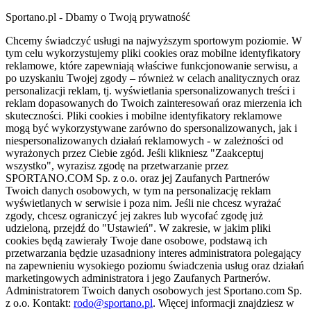
Sportano.pl - Dbamy o Twoją prywatność
Chcemy świadczyć usługi na najwyższym sportowym poziomie. W
tym celu wykorzystujemy pliki cookies oraz mobilne identyfikatory
reklamowe, które zapewniają właściwe funkcjonowanie serwisu, a
po uzyskaniu Twojej zgody – również w celach analitycznych oraz
personalizacji reklam, tj. wyświetlania spersonalizowanych treści i
reklam dopasowanych do Twoich zainteresowań oraz mierzenia ich
skuteczności. Pliki cookies i mobilne identyfikatory reklamowe
mogą być wykorzystywane zarówno do spersonalizowanych, jak i
niespersonalizowanych działań reklamowych - w zależności od
wyrażonych przez Ciebie zgód. Jeśli klikniesz "Zaakceptuj
wszystko", wyrazisz zgodę na przetwarzanie przez
SPORTANO.COM Sp. z o.o. oraz jej Zaufanych Partnerów
Twoich danych osobowych, w tym na personalizację reklam
wyświetlanych w serwisie i poza nim. Jeśli nie chcesz wyrażać
zgody, chcesz ograniczyć jej zakres lub wycofać zgodę już
udzieloną, przejdź do "Ustawień". W zakresie, w jakim pliki
cookies będą zawierały Twoje dane osobowe, podstawą ich
przetwarzania będzie uzasadniony interes administratora polegający
na zapewnieniu wysokiego poziomu świadczenia usług oraz działań
marketingowych administratora i jego Zaufanych Partnerów.
Administratorem Twoich danych osobowych jest Sportano.com Sp.
z o.o. Kontakt:
rodo@sportano.pl
. Więcej informacji znajdziesz w