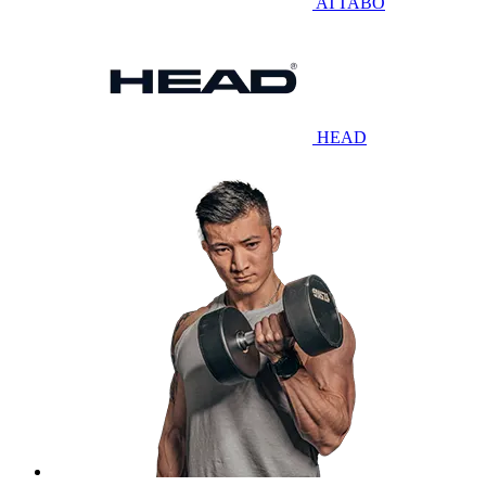
ATTABO
HEAD