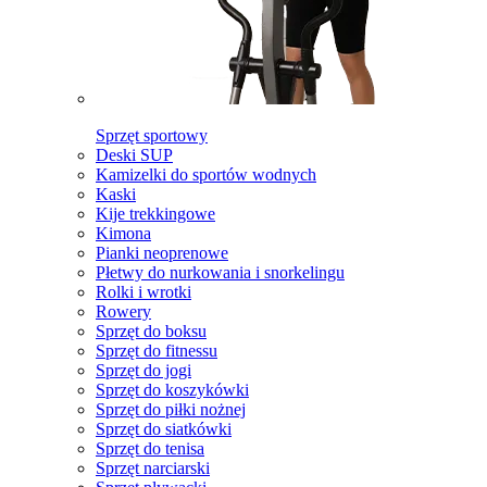
Sprzęt sportowy
Deski SUP
Kamizelki do sportów wodnych
Kaski
Kije trekkingowe
Kimona
Pianki neoprenowe
Płetwy do nurkowania i snorkelingu
Rolki i wrotki
Rowery
Sprzęt do boksu
Sprzęt do fitnessu
Sprzęt do jogi
Sprzęt do koszykówki
Sprzęt do piłki nożnej
Sprzęt do siatkówki
Sprzęt do tenisa
Sprzęt narciarski