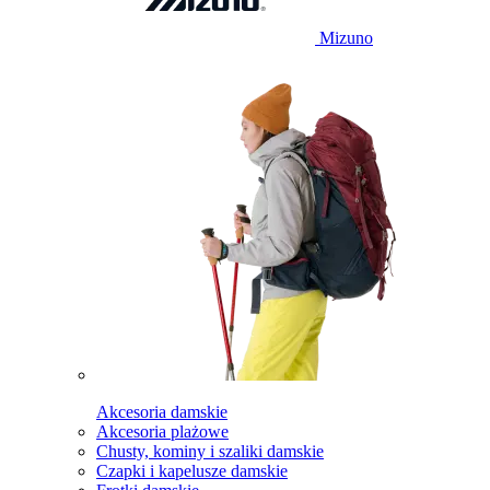
Mizuno
Akcesoria damskie
Akcesoria plażowe
Chusty, kominy i szaliki damskie
Czapki i kapelusze damskie