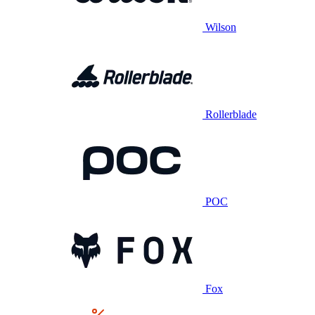
Wilson
Rollerblade
POC
Fox