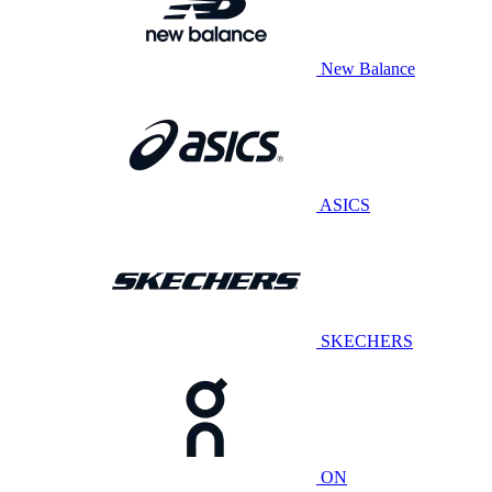
New Balance
ASICS
SKECHERS
ON