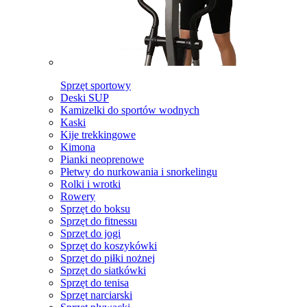
Sprzęt sportowy
Deski SUP
Kamizelki do sportów wodnych
Kaski
Kije trekkingowe
Kimona
Pianki neoprenowe
Płetwy do nurkowania i snorkelingu
Rolki i wrotki
Rowery
Sprzęt do boksu
Sprzęt do fitnessu
Sprzęt do jogi
Sprzęt do koszykówki
Sprzęt do piłki nożnej
Sprzęt do siatkówki
Sprzęt do tenisa
Sprzęt narciarski