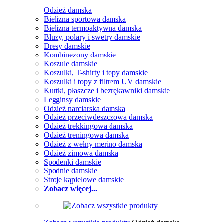
Odzież damska
Bielizna sportowa damska
Bielizna termoaktywna damska
Bluzy, polary i swetry damskie
Dresy damskie
Kombinezony damskie
Koszule damskie
Koszulki, T-shirty i topy damskie
Koszulki i topy z filtrem UV damskie
Kurtki, płaszcze i bezrękawniki damskie
Legginsy damskie
Odzież narciarska damska
Odzież przeciwdeszczowa damska
Odzież trekkingowa damska
Odzież treningowa damska
Odzież z wełny merino damska
Odzież zimowa damska
Spodenki damskie
Spodnie damskie
Stroje kąpielowe damskie
Zobacz więcej...