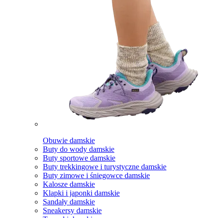
Obuwie damskie
Buty do wody damskie
Buty sportowe damskie
Buty trekkingowe i turystyczne damskie
Buty zimowe i śniegowce damskie
Kalosze damskie
Klapki i japonki damskie
Sandały damskie
Sneakersy damskie