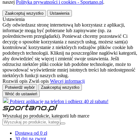
naszej
Polityka prywatności i cookies - Sportano.pl
.
Zaakceptuj wszystko
Ustawienia
Ustawienia
Gdy odwiedzasz stronę internetową lub korzystasz z aplikacji,
informacje mogą być pobierane lub zapisywane (np. za
pośrednictwem przeglądarki). Ponieważ chcemy pozostawić Ci
decyzję o sposobie korzystania z naszych usług, możesz sam(a)
kontrolować korzystanie z niektórych rodzajów plików cookie lub
podobnych technologii. Kliknij na poszczególne nagłówki kategorii,
aby dowiedzieć się więcej i zmienić swoje ustawienia. Jeśli
odrzucisz niektóre pliki cookie lub podobne technologie, może to
spowodować wyświetlenie mniej istotnych treści lub niedostępność
niektórych funkcji naszych usług.
Rozwiń opis
Zwiń opis
Więcej informacji
Potwierdź wybór
Zaakceptuj wszystko
Wróć do ustawień
Pobierz aplikację na telefon i odbierz 40 zł rabatu!
Wyszukaj po produkcie, kategorii lub marce
Dostawa od 0 zł
30 dni na zwrot