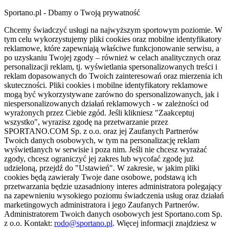
Sportano.pl - Dbamy o Twoją prywatność
Chcemy świadczyć usługi na najwyższym sportowym poziomie. W
tym celu wykorzystujemy pliki cookies oraz mobilne identyfikatory
reklamowe, które zapewniają właściwe funkcjonowanie serwisu, a
po uzyskaniu Twojej zgody – również w celach analitycznych oraz
personalizacji reklam, tj. wyświetlania spersonalizowanych treści i
reklam dopasowanych do Twoich zainteresowań oraz mierzenia ich
skuteczności. Pliki cookies i mobilne identyfikatory reklamowe
mogą być wykorzystywane zarówno do spersonalizowanych, jak i
niespersonalizowanych działań reklamowych - w zależności od
wyrażonych przez Ciebie zgód. Jeśli klikniesz "Zaakceptuj
wszystko", wyrazisz zgodę na przetwarzanie przez
SPORTANO.COM Sp. z o.o. oraz jej Zaufanych Partnerów
Twoich danych osobowych, w tym na personalizację reklam
wyświetlanych w serwisie i poza nim. Jeśli nie chcesz wyrażać
zgody, chcesz ograniczyć jej zakres lub wycofać zgodę już
udzieloną, przejdź do "Ustawień". W zakresie, w jakim pliki
cookies będą zawierały Twoje dane osobowe, podstawą ich
przetwarzania będzie uzasadniony interes administratora polegający
na zapewnieniu wysokiego poziomu świadczenia usług oraz działań
marketingowych administratora i jego Zaufanych Partnerów.
Administratorem Twoich danych osobowych jest Sportano.com Sp.
z o.o. Kontakt:
rodo@sportano.pl
. Więcej informacji znajdziesz w