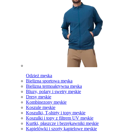
Odzież męska
Bielizna sportowa męska
Bielizna termoaktywna męska
Bluzy, polary i swetry męskie
Dresy męskie
Kombinezony męskie
Koszule męskie
Koszulki, T-shirty i topy męskie
Koszulki i topy z filtrem UV męskie
Kurtki, płaszcze i bezrękawniki męskie
Kąpielówki i szorty kąpielowe męskie