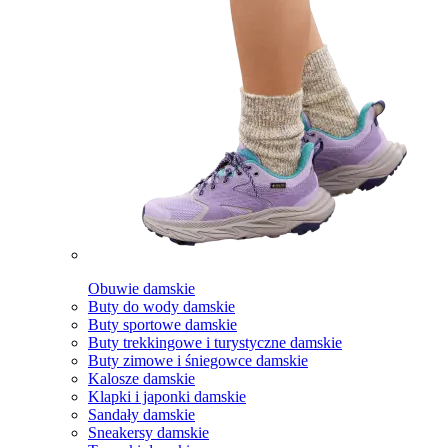
Obuwie damskie
Buty do wody damskie
Buty sportowe damskie
Buty trekkingowe i turystyczne damskie
Buty zimowe i śniegowce damskie
Kalosze damskie
Klapki i japonki damskie
Sandały damskie
Sneakersy damskie