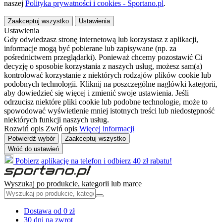
naszej
Polityka prywatności i cookies - Sportano.pl
.
Zaakceptuj wszystko
Ustawienia
Ustawienia
Gdy odwiedzasz stronę internetową lub korzystasz z aplikacji,
informacje mogą być pobierane lub zapisywane (np. za
pośrednictwem przeglądarki). Ponieważ chcemy pozostawić Ci
decyzję o sposobie korzystania z naszych usług, możesz sam(a)
kontrolować korzystanie z niektórych rodzajów plików cookie lub
podobnych technologii. Kliknij na poszczególne nagłówki kategorii,
aby dowiedzieć się więcej i zmienić swoje ustawienia. Jeśli
odrzucisz niektóre pliki cookie lub podobne technologie, może to
spowodować wyświetlenie mniej istotnych treści lub niedostępność
niektórych funkcji naszych usług.
Rozwiń opis
Zwiń opis
Więcej informacji
Potwierdź wybór
Zaakceptuj wszystko
Wróć do ustawień
Pobierz aplikację na telefon i odbierz 40 zł rabatu!
Wyszukaj po produkcie, kategorii lub marce
Dostawa od 0 zł
30 dni na zwrot