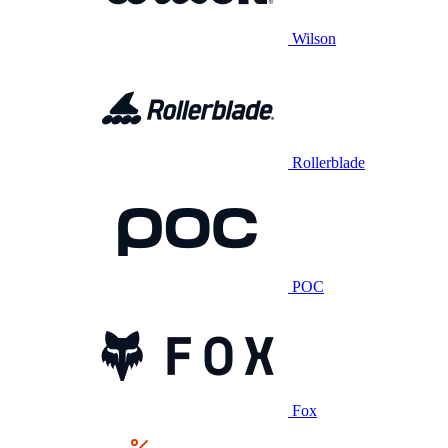
Wilson
Rollerblade
POC
Fox