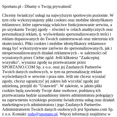
Sportano.pl - Dbamy o Twoją prywatność
Chcemy świadczyć usługi na najwyższym sportowym poziomie. W
tym celu wykorzystujemy pliki cookies oraz mobilne identyfikatory
reklamowe, które zapewniają właściwe funkcjonowanie serwisu, a
po uzyskaniu Twojej zgody – również w celach analitycznych oraz
personalizacji reklam, tj. wyświetlania spersonalizowanych treści i
reklam dopasowanych do Twoich zainteresowań oraz mierzenia ich
skuteczności. Pliki cookies i mobilne identyfikatory reklamowe
mogą być wykorzystywane zarówno do spersonalizowanych, jak i
niespersonalizowanych działań reklamowych - w zależności od
wyrażonych przez Ciebie zgód. Jeśli klikniesz "Zaakceptuj
wszystko", wyrazisz zgodę na przetwarzanie przez
SPORTANO.COM Sp. z o.o. oraz jej Zaufanych Partnerów
Twoich danych osobowych, w tym na personalizację reklam
wyświetlanych w serwisie i poza nim. Jeśli nie chcesz wyrażać
zgody, chcesz ograniczyć jej zakres lub wycofać zgodę już
udzieloną, przejdź do "Ustawień". W zakresie, w jakim pliki
cookies będą zawierały Twoje dane osobowe, podstawą ich
przetwarzania będzie uzasadniony interes administratora polegający
na zapewnieniu wysokiego poziomu świadczenia usług oraz działań
marketingowych administratora i jego Zaufanych Partnerów.
Administratorem Twoich danych osobowych jest Sportano.com Sp.
z o.o. Kontakt:
rodo@sportano.pl
. Więcej informacji znajdziesz w