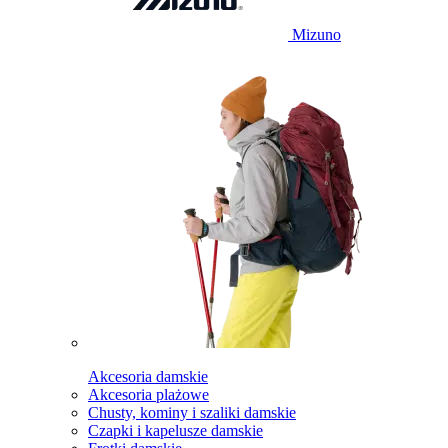
Mizuno
Akcesoria damskie
Akcesoria plażowe
Chusty, kominy i szaliki damskie
Czapki i kapelusze damskie