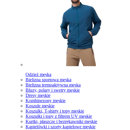
Odzież męska
Bielizna sportowa męska
Bielizna termoaktywna męska
Bluzy, polary i swetry męskie
Dresy męskie
Kombinezony męskie
Koszule męskie
Koszulki, T-shirty i topy męskie
Koszulki i topy z filtrem UV męskie
Kurtki, płaszcze i bezrękawniki męskie
Kąpielówki i szorty kąpielowe męskie