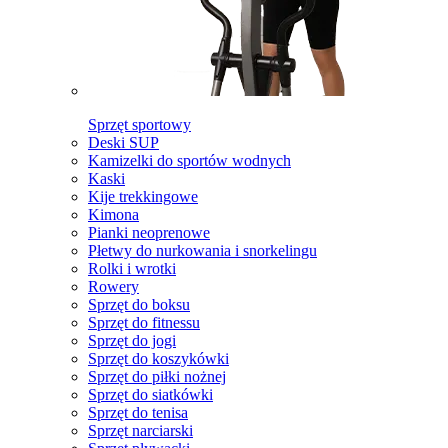
Sprzęt sportowy
Deski SUP
Kamizelki do sportów wodnych
Kaski
Kije trekkingowe
Kimona
Pianki neoprenowe
Płetwy do nurkowania i snorkelingu
Rolki i wrotki
Rowery
Sprzęt do boksu
Sprzęt do fitnessu
Sprzęt do jogi
Sprzęt do koszykówki
Sprzęt do piłki nożnej
Sprzęt do siatkówki
Sprzęt do tenisa
Sprzęt narciarski