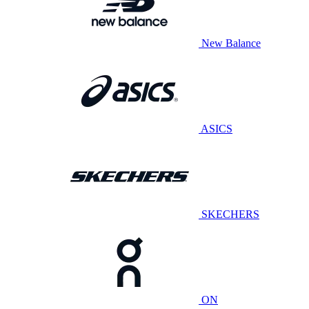
New Balance
ASICS
SKECHERS
ON