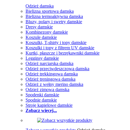
Odzież damska
Bielizna sportowa damska
Bielizna termoaktywna damska
Bluzy, polary i swetry damskie
Dresy damskie
Kombinezony damskie
Koszule damskie
Koszulki, T-shirty i topy damskie
Koszulki i topy z filtrem UV damskie
Kurtki, płaszcze i bezrękawniki damskie
Legginsy damskie
Odzież narciarska damska
Odzież przeciwdeszczowa damska
Odzież trekkingowa damska
Odzież treningowa damska
Odzież z wełny merino damska
Odzież zimowa damska
Spodenki damskie
Spodnie damskie
Stroje kąpielowe damskie
Zobacz więcej...