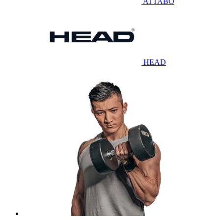
ATTABO
HEAD