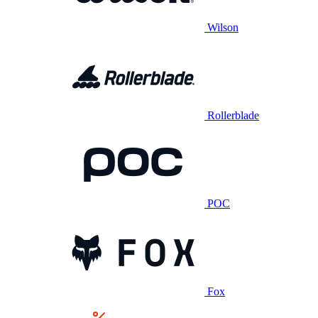
Wilson
Rollerblade
POC
Fox