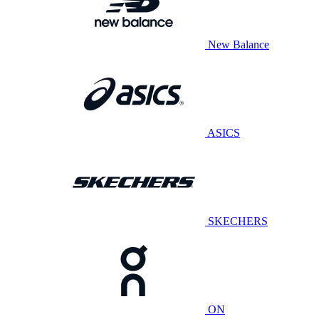
New Balance
ASICS
SKECHERS
ON