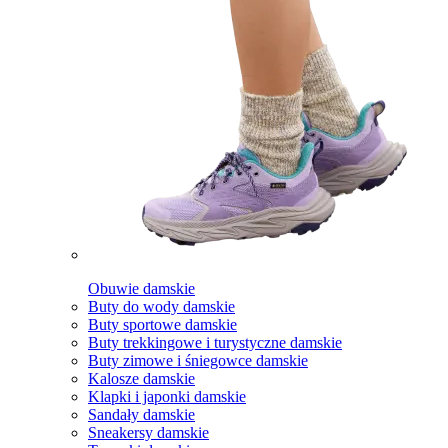
Obuwie damskie
Buty do wody damskie
Buty sportowe damskie
Buty trekkingowe i turystyczne damskie
Buty zimowe i śniegowce damskie
Kalosze damskie
Klapki i japonki damskie
Sandały damskie
Sneakersy damskie