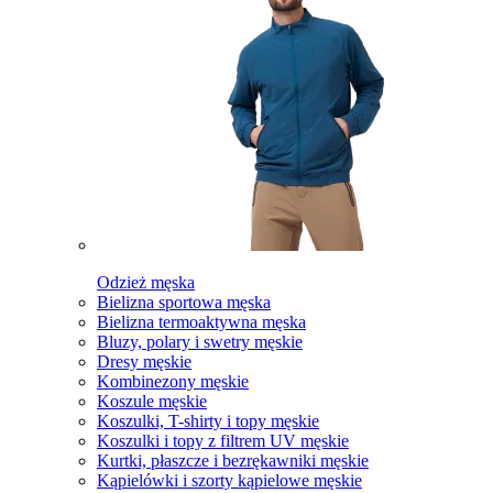
Odzież męska
Bielizna sportowa męska
Bielizna termoaktywna męska
Bluzy, polary i swetry męskie
Dresy męskie
Kombinezony męskie
Koszule męskie
Koszulki, T-shirty i topy męskie
Koszulki i topy z filtrem UV męskie
Kurtki, płaszcze i bezrękawniki męskie
Kąpielówki i szorty kąpielowe męskie