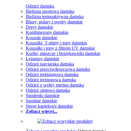
Odzież damska
Bielizna sportowa damska
Bielizna termoaktywna damska
Bluzy, polary i swetry damskie
Dresy damskie
Kombinezony damskie
Koszule damskie
Koszulki, T-shirty i topy damskie
Koszulki i topy z filtrem UV damskie
Kurtki, płaszcze i bezrękawniki damskie
Legginsy damskie
Odzież narciarska damska
Odzież przeciwdeszczowa damska
Odzież trekkingowa damska
Odzież treningowa damska
Odzież z wełny merino damska
Odzież zimowa damska
Spodenki damskie
Spodnie damskie
Stroje kąpielowe damskie
Zobacz więcej...