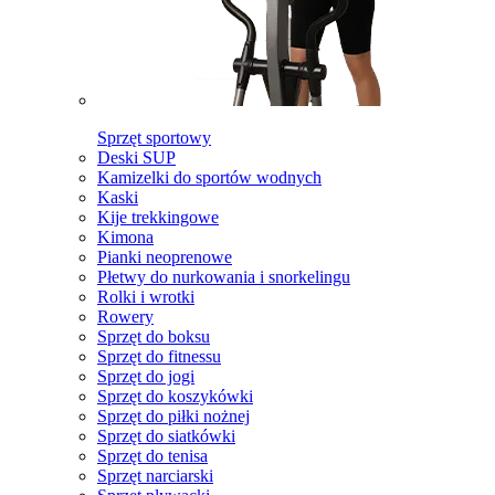
Sprzęt sportowy
Deski SUP
Kamizelki do sportów wodnych
Kaski
Kije trekkingowe
Kimona
Pianki neoprenowe
Płetwy do nurkowania i snorkelingu
Rolki i wrotki
Rowery
Sprzęt do boksu
Sprzęt do fitnessu
Sprzęt do jogi
Sprzęt do koszykówki
Sprzęt do piłki nożnej
Sprzęt do siatkówki
Sprzęt do tenisa
Sprzęt narciarski