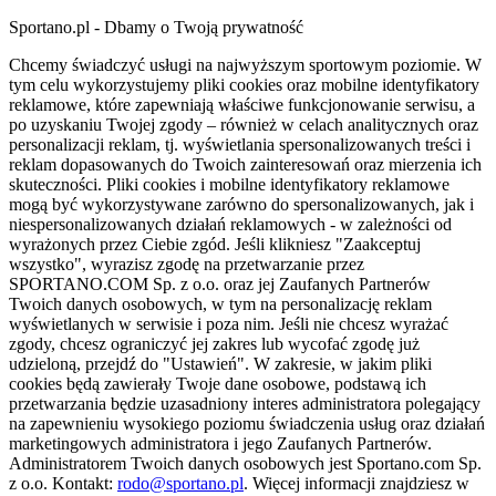
Sportano.pl - Dbamy o Twoją prywatność
Chcemy świadczyć usługi na najwyższym sportowym poziomie. W
tym celu wykorzystujemy pliki cookies oraz mobilne identyfikatory
reklamowe, które zapewniają właściwe funkcjonowanie serwisu, a
po uzyskaniu Twojej zgody – również w celach analitycznych oraz
personalizacji reklam, tj. wyświetlania spersonalizowanych treści i
reklam dopasowanych do Twoich zainteresowań oraz mierzenia ich
skuteczności. Pliki cookies i mobilne identyfikatory reklamowe
mogą być wykorzystywane zarówno do spersonalizowanych, jak i
niespersonalizowanych działań reklamowych - w zależności od
wyrażonych przez Ciebie zgód. Jeśli klikniesz "Zaakceptuj
wszystko", wyrazisz zgodę na przetwarzanie przez
SPORTANO.COM Sp. z o.o. oraz jej Zaufanych Partnerów
Twoich danych osobowych, w tym na personalizację reklam
wyświetlanych w serwisie i poza nim. Jeśli nie chcesz wyrażać
zgody, chcesz ograniczyć jej zakres lub wycofać zgodę już
udzieloną, przejdź do "Ustawień". W zakresie, w jakim pliki
cookies będą zawierały Twoje dane osobowe, podstawą ich
przetwarzania będzie uzasadniony interes administratora polegający
na zapewnieniu wysokiego poziomu świadczenia usług oraz działań
marketingowych administratora i jego Zaufanych Partnerów.
Administratorem Twoich danych osobowych jest Sportano.com Sp.
z o.o. Kontakt:
rodo@sportano.pl
. Więcej informacji znajdziesz w