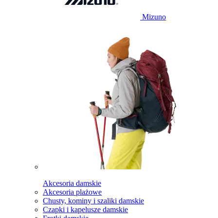
Mizuno
Akcesoria damskie
Akcesoria plażowe
Chusty, kominy i szaliki damskie
Czapki i kapelusze damskie