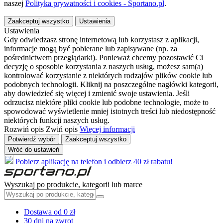
naszej
Polityka prywatności i cookies - Sportano.pl
.
Zaakceptuj wszystko
Ustawienia
Ustawienia
Gdy odwiedzasz stronę internetową lub korzystasz z aplikacji,
informacje mogą być pobierane lub zapisywane (np. za
pośrednictwem przeglądarki). Ponieważ chcemy pozostawić Ci
decyzję o sposobie korzystania z naszych usług, możesz sam(a)
kontrolować korzystanie z niektórych rodzajów plików cookie lub
podobnych technologii. Kliknij na poszczególne nagłówki kategorii,
aby dowiedzieć się więcej i zmienić swoje ustawienia. Jeśli
odrzucisz niektóre pliki cookie lub podobne technologie, może to
spowodować wyświetlenie mniej istotnych treści lub niedostępność
niektórych funkcji naszych usług.
Rozwiń opis
Zwiń opis
Więcej informacji
Potwierdź wybór
Zaakceptuj wszystko
Wróć do ustawień
Pobierz aplikację na telefon i odbierz 40 zł rabatu!
Wyszukaj po produkcie, kategorii lub marce
Dostawa od 0 zł
30 dni na zwrot